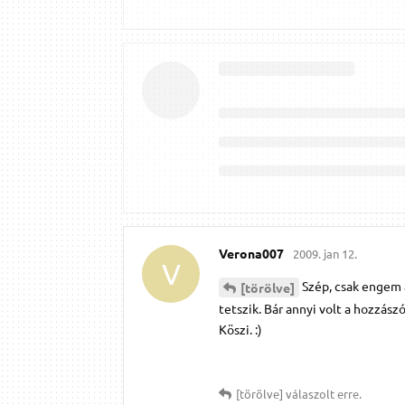
Verona007
2009. jan 12.
V
Szép, csak engem 
[törölve]
tetszik. Bár annyi volt a hozzász
Köszi. :)
[törölve]
válaszolt erre.