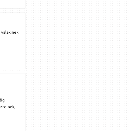
i valakinek
dig
sztelnek,