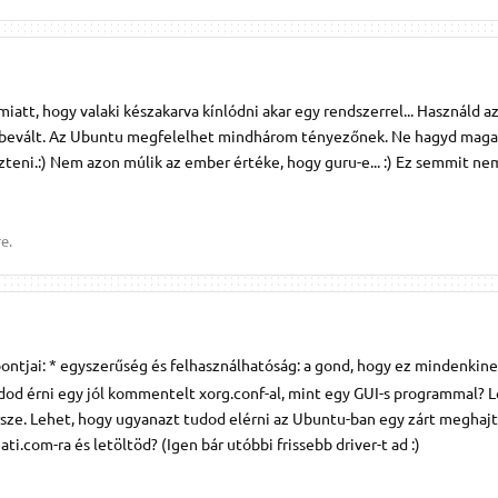
miatt, hogy valaki készakarva kínlódni akar egy rendszerrel... Használd az
, bevált. Az Ubuntu megfelelhet mindhárom tényezőnek. Ne hagyd maga
eni.:) Nem azon múlik az ember értéke, hogy guru-e... :) Ez semmit nem
e.
ontjai: * egyszerűség és felhasználhatóság: a gond, hogy ez mindenkine
dod érni egy jól kommentelt xorg.conf-al, mint egy GUI-s programmal? 
sze. Lehet, hogy ugyanazt tudod elérni az Ubuntu-ban egy zárt meghaj
ti.com-ra és letöltöd? (Igen bár utóbbi frissebb driver-t ad :)