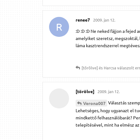
renee7
2009. jan 12.
R
:D :D :D Ne neked fájjon a fejed a
amelyiket szeretsz, megszoktál
láma kasztrendszerrel megtéveszt
[törölve]
és
Harcsa
válaszolt err
[törölve]
2009. jan 12.
Választás szemp
Verona007
Lehetséges, hogy ugyanazt el tu
mindkettő felhasználóbarát? Per
telepítésével, mint ha elmész az a