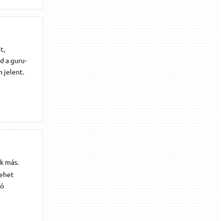
t,
d a guru-
 jelent.
k más.
Lehet
tó