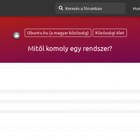
Hun
Ubuntu.hu (a magyar közösség)
Közösségi élet
Mitől komoly egy rendszer?