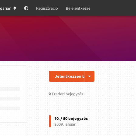
garian
Regisztráció
Bejelentkezés
Jelentkezzen be a válaszhoz
Eredeti bejegyzés
10
. /
50
bejegyzés
2009. január