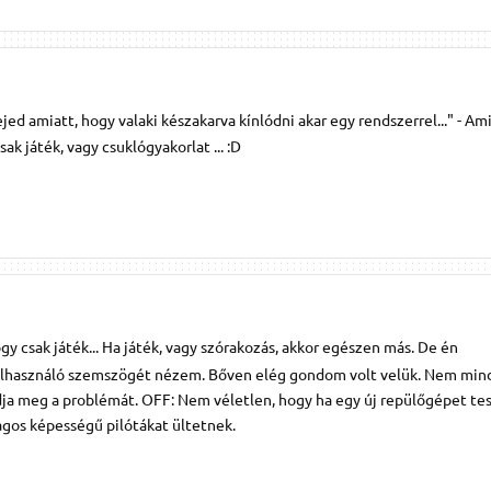
jed amiatt, hogy valaki készakarva kínlódni akar egy rendszerrel..." - Am
ak játék, vagy csuklógyakorlat ... :D
ogy csak játék... Ha játék, vagy szórakozás, akkor egészen más. De én
elhasználó szemszögét nézem. Bőven elég gondom volt velük. Nem min
dja meg a problémát. OFF: Nem véletlen, hogy ha egy új repülőgépet te
agos képességű pilótákat ültetnek.