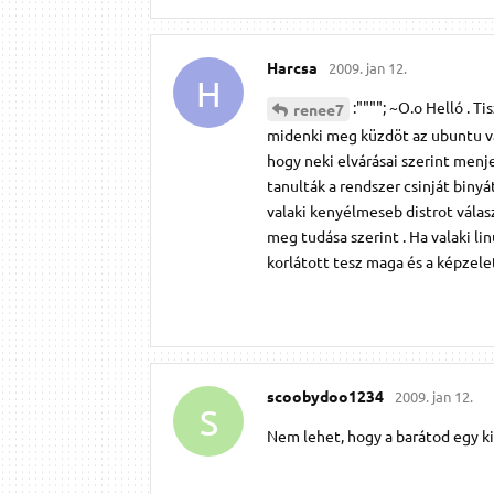
Harcsa
2009. jan 12.
H
:""""; ~O.o Helló . T
renee7
midenki meg küzdöt az ubuntu va
hogy neki elvárásai szerint menj
tanulták a rendszer csinját binyá
valaki kenyélmeseb distrot választ
meg tudása szerint . Ha valaki lin
korlátott tesz maga és a képzele
scoobydoo1234
2009. jan 12.
S
Nem lehet, hogy a barátod egy ki