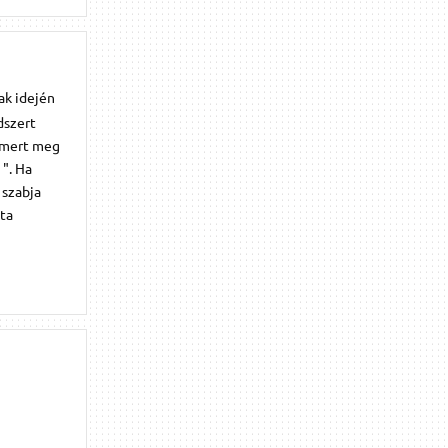
nak idején
dszert
k mert meg
 ". Ha
 szabja
jta