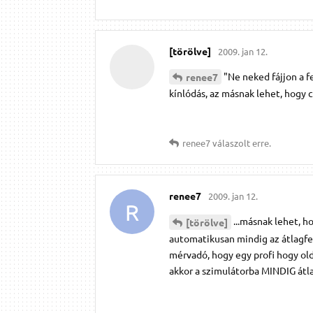
[törölve]
2009. jan 12.
"Ne neked fájjon a fe
renee7
kínlódás, az másnak lehet, hogy cs
renee7
válaszolt erre.
renee7
2009. jan 12.
R
...másnak lehet, h
[törölve]
automatikusan mindig az átlagf
mérvadó, hogy egy profi hogy ol
akkor a szimulátorba MINDIG átl