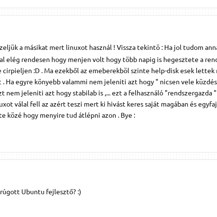
iszeljük a másikat mert linuxot használ ! Vissza tekintö : Ha jol tudom an
l elég rendesen hogy menjen volt hogy több napig is hegesztete a ren
e cirpieljen :D . Ma ezekből az emeberekböl szinte help-disk esek lette
t . Ha egyre könyebb valammi nem jeleniti azt hogy " nicsen vele küzdés
 nem jeleniti azt hogy stabilab is ,... ezt a felhasználó "rendszergazda "
uxot válal fell az azért teszi mert ki hivást keres saját magában és egyfa
te közé hogy menyire tud átlépni azon . Bye :
rúgott Ubuntu fejlesztő? :)