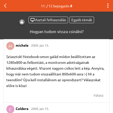
11
. /
12
bejegyzés
Asztali felhasználás
Egyéb témák
Hogyan tudom vissza csinálni?
michele
2009. jan 15.
M
Sziasztok! Notebook-omon galád módon beállítottam az
1280x800-as felbontást, a monitorom adottságainak
kihasználása végett. Viszont nagyon csíkos lett a kép. Annyira,
hogy már nem tudom visszaállítani 800x600-asra :-( Mi a
teendőm? Újra kell installálnom az oprendszert? Válaszokat
előre is köszi
Válasz
Caldera
2009. jan 15.
C