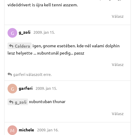
videódrivert is újra kell tenni asszem.
Válasz
g_zoli
2009. jan 15.
G
igen, gnome esetében. kde-nél valami dolphin
Caldera
lesz helyette ... xubuntunál pedig... passz
Válasz
garferi
válaszolt erre.
garferi
2009. jan 15.
G
xubuntuban thunar
g_zoli
Válasz
michele
2009. jan 16.
M