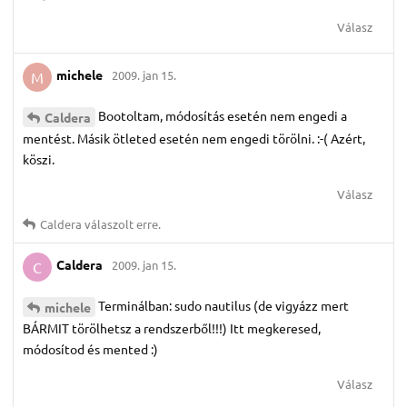
Válasz
michele
2009. jan 15.
M
Bootoltam, módosítás esetén nem engedi a
Caldera
mentést. Másik ötleted esetén nem engedi törölni. :-( Azért,
köszi.
Válasz
Caldera
válaszolt erre.
Caldera
2009. jan 15.
C
Terminálban: sudo nautilus (de vigyázz mert
michele
BÁRMIT törölhetsz a rendszerből!!!) Itt megkeresed,
módosítod és mented :)
Válasz