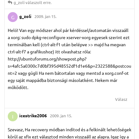
g_zoli
válaszolt erre.
g_zoli
2009. jan 15.
G
Heló! Van egy módszer ahol pár kérdéssel/automatán visszaáll
a xorg: sudo dpkg-reconfigure xserver-xorg egyesek szerint ezt
terminálban kell (ctrl-alt-f1 után belépve >> majd ha megvan
ctrl-alt-f7 a grafikushoz) itt olvashatsz róla:
http://ubuntuforums.org/showpost.php?
s=4afc5a0300c7d0bf395d48552df1d1e6&p=2322588&postcou
nt=2 vagy gúgli Ha nem bátortalan vagy mentsd a xorg.conf-ot
egy saját mappádba biztonsági másolatként. Nekem már
működött.
Válasz
icestrike2006
2009. jan 15.
I
Szevasz, Ha recovery módban indítod és a felkinált lehetőségek
körül az xfix ezt választod minden visszaáll az alapra. Igaz így a