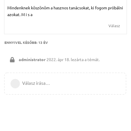
Mindenknek köszönöm a hasznos tanácsokat, ki fogom próbálni
azokat. M i s a
Válasz
ENNYIVEL KÉSŐBB:
13 ÉV
administrator
2022. ápr 18.
lezárta a témát.
Válasz írása…