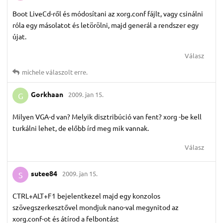
Boot LiveCd-ről és módosítani az xorg.conf fájlt, vagy csinálni
róla egy másolatot és letörölni, majd generál a rendszer egy
újat.
Válasz
michele
válaszolt erre.
Gorkhaan
2009. jan 15.
G
Milyen VGA-d van? Melyik disztribúció van fent? xorg -be kell
turkálni lehet, de előbb írd meg mik vannak.
Válasz
sutee84
2009. jan 15.
S
CTRL+ALT+F1 bejelentkezel majd egy konzolos
szövegszerkesztővel mondjuk nano-val megynitod az
xorg.conf-ot és átírod a felbontást