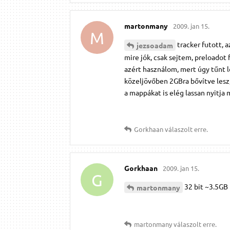
martonmany
2009. jan 15.
M
tracker futott, 
jezsoadam
mire jók, csak sejtem, preloado
azért használom, mert úgy tűnt l
közeljövőben 2GBra bővítve lesz
a mappákat is elég lassan nyitja
Gorkhaan
válaszolt erre.
Gorkhaan
2009. jan 15.
G
32 bit ~3.5GB
martonmany
martonmany
válaszolt erre.