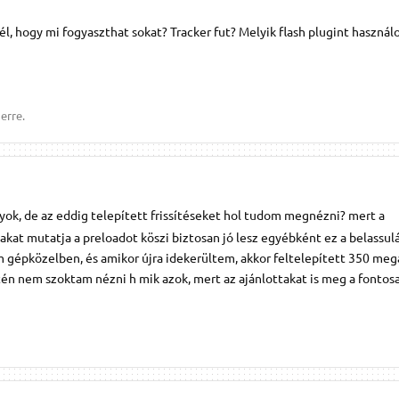
él, hogy mi fogyaszthat sokat? Tracker fut? Melyik flash plugint használ
erre.
yok, de az eddig telepített frissítéseket hol tudom megnézni? mert a
újakat mutatja a preloadot köszi biztosan jó lesz egyébként ez a belassul
m gépközelben, és amikor újra idekerültem, akkor feltelepített 350 meg
n nem szoktam nézni h mik azok, mert az ajánlottakat is meg a fontosak