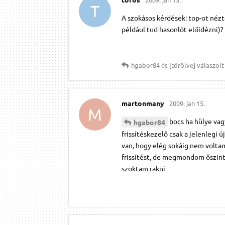
T
A szokásos kérdések: top-ot nézt
például tud hasonlót előidézni)?
hgabor84
és
[törölve]
válaszolt 
martonmany
2009. jan 15.
M
bocs ha hülye vag
hgabor84
frissítéskezelő csak a jelenlegi 
van, hogy elég sokáig nem volta
frissítést, de megmondom őszinté
szoktam rakni