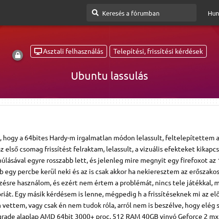
Hun
Asztali felhasználás
Telepítési, frissítési kérdések
Ubuntu lassulás
, hogy a 64bites Hardy-m irgalmatlan módon lelassult, feltelepítettem
az első csomag frissítést felraktam, lelassult, a vizuális efekteket kikapc
múlásával egyre rosszabb lett, és jelenleg mire megnyit egy firefoxot az
b egy percbe kerül neki és az is csak akkor ha nekieresztem az erőszako
zésre használom, és ezért nem értem a problémát, nincs tele játékkal, 
iát. Egy másik kérdésem is lenne, mégpedig h a frissítéseknek mi az el
ettem, vagy csak én nem tudok róla, arról nem is beszélve, hogy elég 
grade alaplap AMD 64bit 3000+ proc. 512 RAM 40GB vinyó Geforce 2 mx