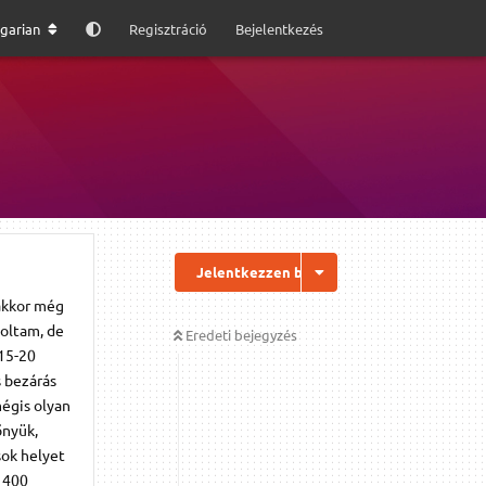
garian
Regisztráció
Bejelentkezés
Jelentkezzen be a válaszhoz
 akkor még
soltam, de
Eredeti bejegyzés
 15-20
s bezárás
mégis olyan
őnyük,
sok helyet
 400