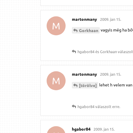
martonmany
2009. jan 15.
M
vagyis még ha bőv
Gorkhaan
hgabor84
és
Gorkhaan
válaszolt
martonmany
2009. jan 15.
M
lehet h velem van
[törölve]
hgabor84
válaszolt erre.
hgabor84
2009. jan 15.