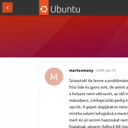
martonmany
2009. jan 15.
M
Sziasztok! Az lenne a problémám
friss üde és gyors volt, de amint 
a helyzet nem változott, az idő 
másodperc, a kikapcsolás pedig k
opciót. A gépet alapjáraton nete
mintha valami lefoglalná a memór
mert én pl semmi hasznukat nem v
foglalnak. gépem: AsRock K8 Up