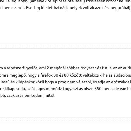
vül a legutóbbi (amelyek telepítése óta lassú) frissítések között kellen
ed nem szeret. Esetleg ide leírhatnád, melyek voltak azok és megpróbál
a rendszerfigyelőt, ami 2 megánál többet fogyaszt és fut is, az az aud
mra meglepő, hogy a firefox 30 és 80 között váltakozik, ha az audaciou
 lassú és kilépéskor közli hogy a prog nem válaszol, és adja az erőszakos 
re kikapcsolja, az átlagos memória fogyasztás olyan 350 mega, de van h
bb, csak azt nem tudom mitől.