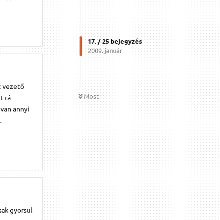
17
. /
25
bejegyzés
2009. január
z vezető
Most
t rá
 van annyi
.
sak gyorsul