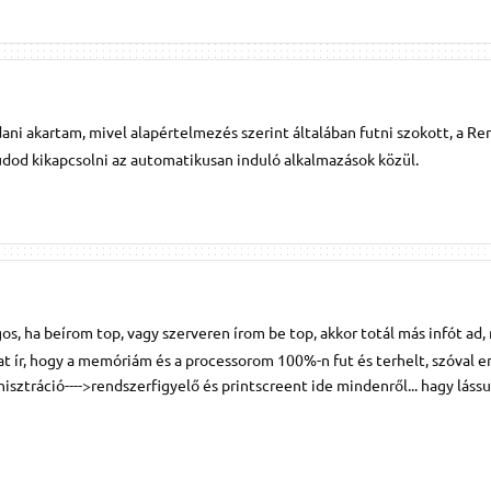
dani akartam, mivel alapértelmezés szerint általában futni szokott, a Re
 kikapcsolni az automatikusan induló alkalmazások közül.
os, ha beírom top, vagy szerveren írom be top, akkor totál más infót ad,
kat ír, hogy a memóriám és a processorom 100%-n fut és terhelt, szóval 
ztráció---->rendszerfigyelő és printscreent ide mindenről... hagy lássu