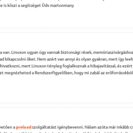
re is köszi a segítséget Üdv martonmany
na van. Linuxon ugyan úgy vannak biztonsági rések, memóriaszivárgásho
ad kikapcsolni őket. Nem azért van annyi és olyan gyakran, mert így leeh
hivatkozni, mert Linuxon tényleg foglalkoznak a hibajavítással, és ezért
eti, azt megnézheted a Rendszerfigyelőben, hogy mi zabál az erőforrásokból
övetően a
preload
szolgáltatást igénybevenni. Nálam azóta már inkább c