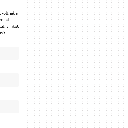
okoltnak a
annak,
kat, amiket
sít.