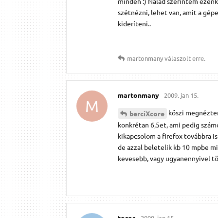
minden :) Nálad szerintem ezenkí
szétnézni, lehet van, amit a gép
kideríteni..
martonmany
válaszolt erre.
martonmany
2009. jan 15.
M
köszi megnéztem 
berciXcore
konkrétan 6,5et, ami pedig számo
kikapcsolom a firefox továbbra is
de azzal beletelik kb 10 mpbe mi
kevesebb, vagy ugyanennyivel tö
toros
2009. jan 15.