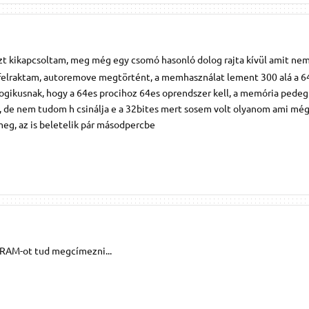
azt kikapcsoltam, meg még egy csomó hasonló dolog rajta kívül amit ne
t felraktam, autoremove megtörtént, a memhasználat lement 300 alá a 6
ogikusnak, hogy a 64es procihoz 64es oprendszer kell, a memória pedeg
, de nem tudom h csinálja e a 32bites mert sosem volt olyanom ami még
 meg, az is beletelik pár másodpercbe
 RAM-ot tud megcímezni...