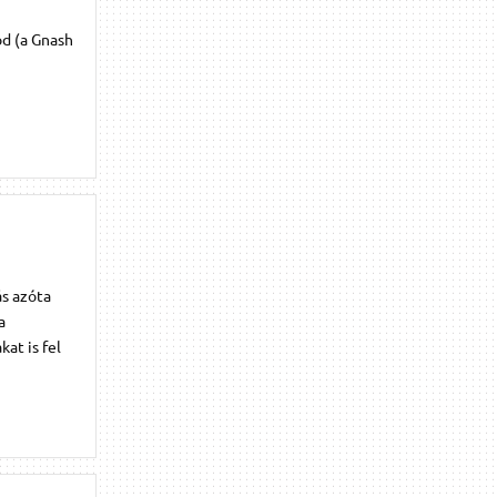
od (a Gnash
ás azóta
a
at is fel