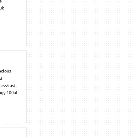
e
juk
acious
st
bezárást,
ogy 100al