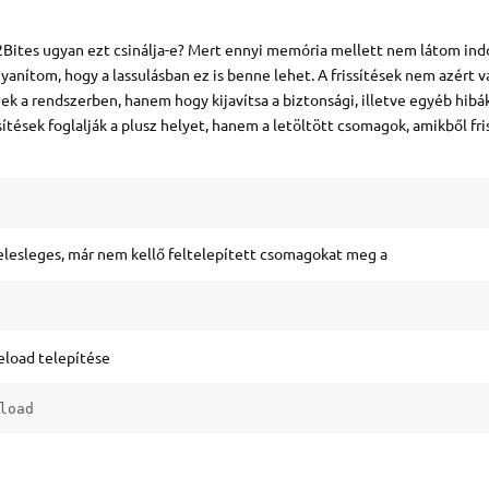
32Bites ugyan ezt csinálja-e? Mert ennyi memória mellett nem látom ind
yanítom, hogy a lassulásban ez is benne lehet. A frissítések nem azért v
k a rendszerben, hanem hogy kijavítsa a biztonsági, illetve egyéb hibá
sítések foglalják a plusz helyet, hanem a letöltött csomagok, amikből fris
 felesleges, már nem kellő feltelepített csomagokat meg a
reload telepítése
load