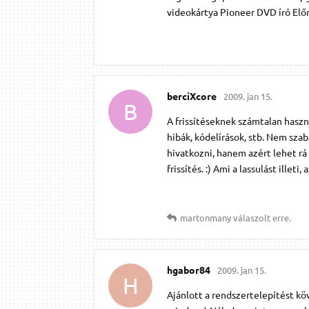
videokártya Pioneer DVD író Elő
berciXcore
2009. jan 15.
B
A frissítéseknek számtalan hasz
hibák, kódelírások, stb. Nem szab
hivatkozni, hanem azért lehet rá 
frissítés. :) Ami a lassulást ill
martonmany
válaszolt erre.
hgabor84
2009. jan 15.
H
Ajánlott a rendszertelepítést k