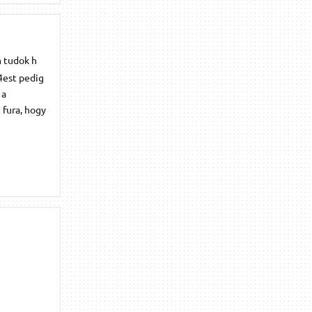
m tudok h
4est pedig
 a
 fura, hogy