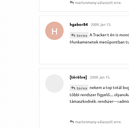
martonmany
válaszolt erre.
hgabor84
2009. jan 15.
H
A Tracker-t én is mon
toros
Munkamenetek menüpontban tudod
[törölve]
2009. jan 15.
nekem a top totál bug
toros
többi rendszer figyelő.... olyano
támaszkodnék. rendszer--->adminis
martonmany
válaszolt erre.