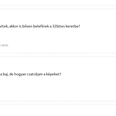
ítek, akkor is bőven beleférek a 32bites keretbe?
 erre.
 a baj, de hogyan csatoljam a képeket?