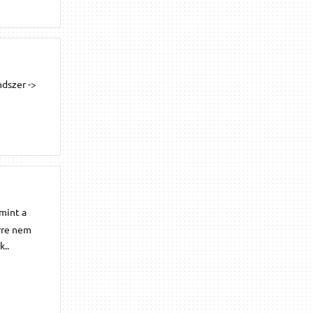
ndszer ->
 mint a
erre nem
k..