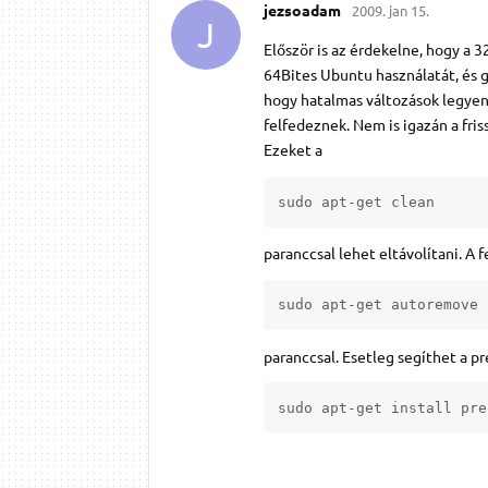
jezsoadam
2009. jan 15.
J
Először is az érdekelne, hogy a 
64Bites Ubuntu használatát, és g
hogy hatalmas változások legyene
felfedeznek. Nem is igazán a fris
Ezeket a
sudo apt-get clean
paranccsal lehet eltávolítani. A
sudo apt-get autoremove
paranccsal. Esetleg segíthet a p
sudo apt-get install pre