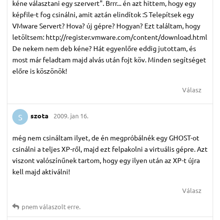
kéne választani egy szervert". Brrr... én azt hittem, hogy egy
képfile-t fog csinálni, amit aztán elindítok :S Telepítsek egy
VMware Servert? Hova? új gépre? Hogyan? Ezt találtam, hogy
letöltsem: http://register.vmware.com/content/download.html
De nekem nem deb kéne? Hát egyenlőre eddig jutottam, és
most már feladtam majd alvás után fojt köv. Minden segítséget
előre is köszönök!
Válasz
szota
2009. jan 16.
S
még nem csináltam ilyet, de én megpróbálnék egy GHOST-ot
csinálni a teljes XP-ről, majd ezt felpakolni a virtuális gépre. Azt
viszont valószínűnek tartom, hogy egy ilyen után az XP-t újra
kell majd aktiválni!
Válasz
pnem
válaszolt erre.