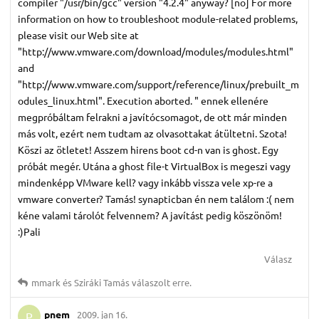
compiler "/usr/bin/gcc" version "4.2.4" anyway? [no] For more
information on how to troubleshoot module-related problems,
please visit our Web site at
"http://www.vmware.com/download/modules/modules.html"
and
"http://www.vmware.com/support/reference/linux/prebuilt_m
odules_linux.html". Execution aborted. " ennek ellenére
megpróbáltam felrakni a javítócsomagot, de ott már minden
más volt, ezért nem tudtam az olvasottakat átültetni. Szota!
Köszi az ötletet! Asszem hirens boot cd-n van is ghost. Egy
próbát megér. Utána a ghost file-t VirtualBox is megeszi vagy
mindenképp VMware kell? vagy inkább vissza vele xp-re a
vmware converter? Tamás! synapticban én nem találom :( nem
kéne valami tárolót felvennem? A javítást pedig köszönöm!
:)Pali
Válasz
mmark
és
Sziráki Tamás
válaszolt erre.
pnem
2009. jan 16.
P