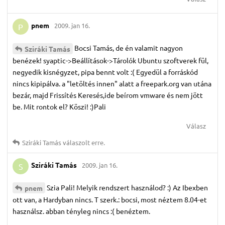
pnem
2009. jan 16.
P
Bocsi Tamás, de én valamit nagyon
Sziráki Tamás
benézek! syaptic->Beállítások->Tárolók Ubuntu szoftverek fül,
negyedik kisnégyzet, pipa bennt volt :( Egyedül a forráskód
nincs kipipálva. a "letöltés innen" alatt a freepark.org van utána
bezár, majd Frissítés Keresés,ide beírom vmware és nem jött
be. Mit rontok el? Köszi! :)Pali
Válasz
Sziráki Tamás
válaszolt erre.
Sziráki Tamás
2009. jan 16.
S
Szia Pali! Melyik rendszert használod? :) Az Ibexben
pnem
ott van, a Hardyban nincs. T szerk.: bocsi, most néztem 8.04-et
használsz. abban tényleg nincs :( benéztem.