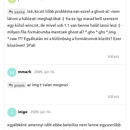
Izé, kicsit több probléma van ezzel a ghost-al: -nem
szota
látom a hálózati meghajtókat :( -ha ez így marad kell szerezni
egy külső wincsit, de mivel usb 1.1 van benne halál lassú lesz :( -
milyen file formátumba mentsek ghost-al? *.gho *.ghs *.img
*.raw ??? Egyáltalán mi a különbség a formátumok között? Ezer
köszönet! :)Pali
Válasz
mmark
2009. jan 16.
M
az img-t talan megeszi
pnem
Válasz
inigo
2009. jan 16.
I
egyébként amennyi időt ebbe beleölsz nem lenne egyszerűbb