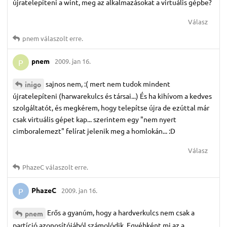
újratelepíteni a wint, meg az alkalmazásokat a virtuális gépbe?
Válasz
pnem
válaszolt erre.
pnem
2009. jan 16.
P
sajnos nem, :( mert nem tudok mindent
inigo
újratelepíteni (harwarekulcs és társai...) És ha kihívom a kedves
szolgáltatót, és megkérem, hogy telepítse újra de ezúttal már
csak virtuális gépet kap... szerintem egy "nem nyert
cimboralemezt" felírat jelenik meg a homlokán... :D
Válasz
PhazeC
válaszolt erre.
PhazeC
2009. jan 16.
P
Erős a gyanúm, hogy a hardverkulcs nem csak a
pnem
partíció azonosítójából számolódik. Egyébként mi az a