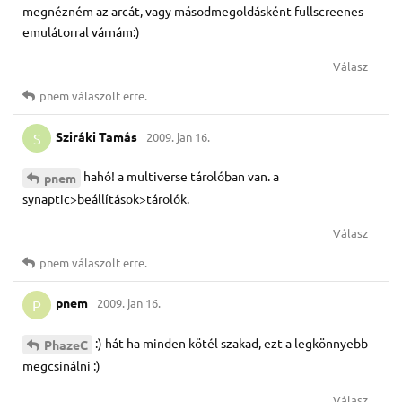
megnézném az arcát, vagy másodmegoldásként fullscreenes
emulátorral várnám:)
Válasz
pnem
válaszolt erre.
Sziráki Tamás
2009. jan 16.
S
hahó! a multiverse tárolóban van. a
pnem
synaptic>beállítások>tárolók.
Válasz
pnem
válaszolt erre.
pnem
2009. jan 16.
P
:) hát ha minden kötél szakad, ezt a legkönnyebb
PhazeC
megcsinálni :)
Válasz