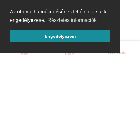
Az ubuntu.hu működésének feltétele a sütik
engedélyezése.
Részletes információk
Engedélyezem
Bejelentkezés
Főoldal
Címkék
Kezdőoldal
Blog
ÁSZF
Szabályzat
Kapcsolat
ubuntu.hu :: Magyar Ubuntu Közösség
© 2007 – 2026