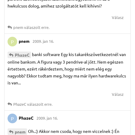
hwkulcsos dolog, amihez szolgáltatót kell kihívni?
Válasz
pnem
válaszolt erre.
pnem
2009. jan 16.
P
banki software Egy kis takarékszövetkezetnél van
PhazeC
online bankom. A figura vagy 3 pendrive-al jött. Nem egészen
értettem, ezért rákérdeztem, hogy miért nem elég egy
nagyobb? Ekkor tudtam meg, hogy ma már ilyen hardwarekulcs
is van...
Válasz
PhazeC
válaszolt erre.
PhazeC
2009. jan 16.
P
Oh..:) Akkor nem csoda, hogy nem viccelnek :) Én
pnem