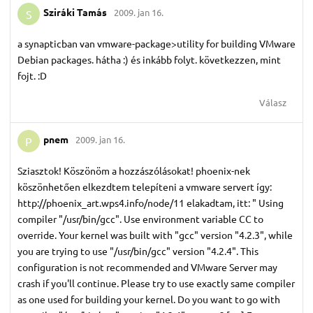
Sziráki Tamás
2009. jan 16.
S
a synapticban van vmware-package>utility for building VMware
Debian packages. hátha :) és inkább folyt. következzen, mint
fojt. :D
Válasz
pnem
2009. jan 16.
P
Sziasztok! Köszönöm a hozzászólásokat! phoenix-nek
köszönhetően elkezdtem telepíteni a vmware servert így:
http://phoenix_art.wps4.info/node/11 elakadtam, itt: " Using
compiler "/usr/bin/gcc". Use environment variable CC to
override. Your kernel was built with "gcc" version "4.2.3", while
you are trying to use "/usr/bin/gcc" version "4.2.4". This
configuration is not recommended and VMware Server may
crash if you'll continue. Please try to use exactly same compiler
as one used for building your kernel. Do you want to go with