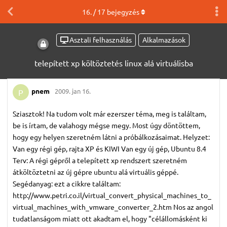
16
. /
17
bejegyzés
Asztali felhasználás
Alkalmazások
telepített xp költöztetés linux alá virtuálisba
pnem
2009. jan 16.
P
Sziasztok! Na tudom volt már ezerszer téma, meg is találtam,
be is írtam, de valahogy mégse megy. Most úgy döntöttem,
hogy egy helyen szeretném látni a próbálkozásaimat. Helyzet:
Van egy régi gép, rajta XP és KIWI Van egy új gép, Ubuntu 8.4
Terv: A régi gépről a telepített xp rendszert szeretném
átköltöztetni az új gépre ubuntu alá virtuális géppé.
Segédanyag: ezt a cikkre találtam:
http://www.petri.co.il/virtual_convert_physical_machines_to_
virtual_machines_with_vmware_converter_2.htm Nos az angol
tudatlanságom miatt ott akadtam el, hogy "célállomásként ki