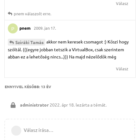
Válasz
pnem
válaszolt erre.
pnem
2009. jan 17.
P
akkor nem keresek csomagot :) Köszi hogy
Sziráki Tamás
szóltál. (((egyre jobban tetszik a VirtualBox, csak szerintem
abban ez a lehetőség nincs...))) Na majd nézelődök még
Válasz
ENNYIVEL KÉSŐBB:
13 ÉV
administrator
2022. ápr 18.
lezárta a témát.
Válasz írása…