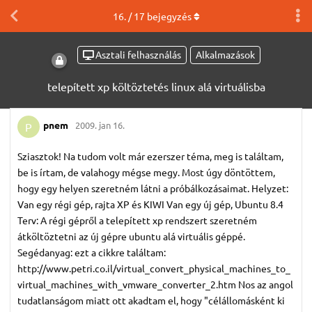
16
. /
17
bejegyzés
Asztali felhasználás
Alkalmazások
telepített xp költöztetés linux alá virtuálisba
pnem
2009. jan 16.
P
Sziasztok! Na tudom volt már ezerszer téma, meg is találtam,
be is írtam, de valahogy mégse megy. Most úgy döntöttem,
hogy egy helyen szeretném látni a próbálkozásaimat. Helyzet:
Van egy régi gép, rajta XP és KIWI Van egy új gép, Ubuntu 8.4
Terv: A régi gépről a telepített xp rendszert szeretném
átköltöztetni az új gépre ubuntu alá virtuális géppé.
Segédanyag: ezt a cikkre találtam:
http://www.petri.co.il/virtual_convert_physical_machines_to_
virtual_machines_with_vmware_converter_2.htm Nos az angol
tudatlanságom miatt ott akadtam el, hogy "célállomásként ki