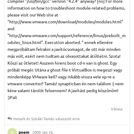
compiler "/usr/bin/gcc" version "4.2.4" anyway? [no] For more
information on how to troubleshoot module-related problems,
please visit our Web site at
"http://www.vmware.com/download/modules/modules.html"
and
"http://www.vmware.com/support/reference/linux/prebuilt_m
odules_linux.html". Execution aborted. " ennek ellenére
megpróbáltam felrakni a javítócsomagot, de ott már minden
más volt, ezért nem tudtam az olvasottakat átültetni. Szota!
Köszi az ötletet! Asszem hirens boot cd-n van is ghost. Egy
próbát megér. Utána a ghost file-t VirtualBox is megeszi vagy
mindenképp VMware kell? vagy inkább vissza vele xp-re a
vmware converter? Tamás! synapticban én nem találom :( nem
kéne valami tárolót felvennem? A javítást pedig köszönöm!
:)Pali
Válasz
mmark
és
Sziráki Tamás
válaszolt erre.
pnem
2009. jan 16.
P