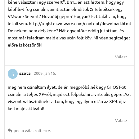
kéne választani egy szervert". Brrr... én azt hittem, hogy egy
képfile-t fog csinálni, amit aztán elindítok :S Telepítsek egy
VMware Servert? Hova? új gépre? Hogyan? Ezt találtam, hogy
letöltsem: http://register.vmware.com/content/download.html
De nekem nem deb kéne? Hát egyenlőre eddig jutottam, és
most már feladtam majd alvás után fojt köv. Minden segítséget
előre is köszönök!
Válasz
szota
2009. jan 16.
S
még nem csináltam ilyet, de én megpróbálnék egy GHOST-ot
csinálni a teljes XP-ről, majd ezt felpakolni a virtuális gépre. Azt
viszont valószínűnek tartom, hogy egy ilyen után az XP-t újra
kell majd aktiválni!
Válasz
pnem
válaszolt erre.