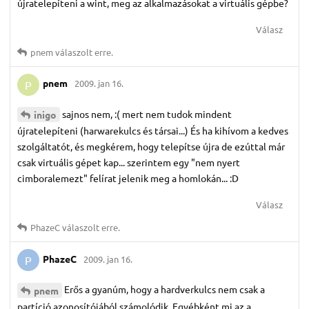
újratelepíteni a wint, meg az alkalmazásokat a virtuális gépbe?
Válasz
pnem
válaszolt erre.
pnem
2009. jan 16.
P
sajnos nem, :( mert nem tudok mindent
inigo
újratelepíteni (harwarekulcs és társai...) És ha kihívom a kedves
szolgáltatót, és megkérem, hogy telepítse újra de ezúttal már
csak virtuális gépet kap... szerintem egy "nem nyert
cimboralemezt" felírat jelenik meg a homlokán... :D
Válasz
PhazeC
válaszolt erre.
PhazeC
2009. jan 16.
P
Erős a gyanúm, hogy a hardverkulcs nem csak a
pnem
partíció azonosítójából számolódik. Egyébként mi az a