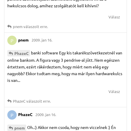
hwkulcsos dolog, amihez szolgáltatót kell kihívni?
Válasz
pnem
válaszolt erre.
pnem
2009. jan 16.
P
banki software Egy kis takarékszövetkezetnél van
PhazeC
online bankom. A figura vagy 3 pendrive-al jött. Nem egészen
értettem, ezért rákérdeztem, hogy miért nem elég egy
nagyobb? Ekkor tudtam meg, hogy ma már ilyen hardwarekulcs
is van...
Válasz
PhazeC
válaszolt erre.
PhazeC
2009. jan 16.
P
Oh..:) Akkor nem csoda, hogy nem viccelnek :) Én
pnem