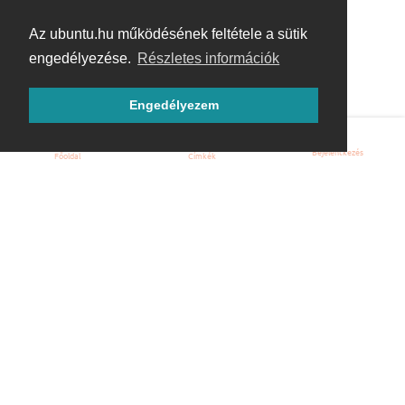
Az ubuntu.hu működésének feltétele a sütik
engedélyezése.
Részletes információk
Engedélyezem
Bejelentkezés
Főoldal
Címkék
Kezdőoldal
Blog
ÁSZF
Szabályzat
Kapcsolat
ubuntu.hu :: Magyar Ubuntu Közösség
© 2007 – 2026