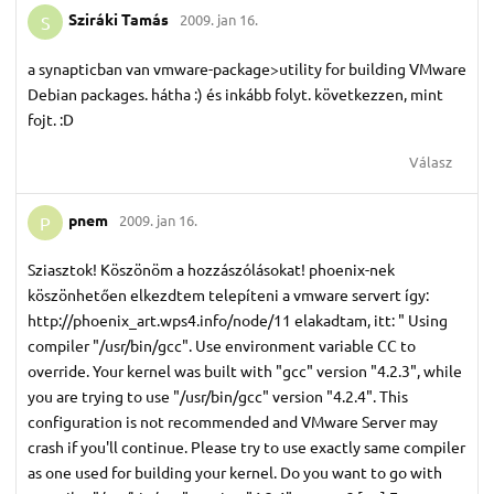
Sziráki Tamás
2009. jan 16.
S
a synapticban van vmware-package>utility for building VMware
Debian packages. hátha :) és inkább folyt. következzen, mint
fojt. :D
Válasz
pnem
2009. jan 16.
P
Sziasztok! Köszönöm a hozzászólásokat! phoenix-nek
köszönhetően elkezdtem telepíteni a vmware servert így:
http://phoenix_art.wps4.info/node/11 elakadtam, itt: " Using
compiler "/usr/bin/gcc". Use environment variable CC to
override. Your kernel was built with "gcc" version "4.2.3", while
you are trying to use "/usr/bin/gcc" version "4.2.4". This
configuration is not recommended and VMware Server may
crash if you'll continue. Please try to use exactly same compiler
as one used for building your kernel. Do you want to go with