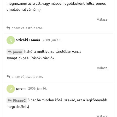
megnézném az arcát, vagy másodmegoldásként fullscreenes
emulátorral várnám:)
Válasz
pnem
válaszolt erre.
Sziráki Tamás
2009. jan 16.
S
hahó! a multiverse tárolóban van. a
pnem
synaptic>beállítások>tárolók.
Válasz
pnem
válaszolt erre.
pnem
2009. jan 16.
P
:) hát ha minden kötél szakad, ezt a legkönnyebb
PhazeC
megcsinálni :)
Válasz