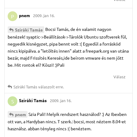
pnem
2009. jan 16.
P
Bocsi Tamás, de én valamit nagyon
Sziráki Tamás
benézek! syaptic->Beállítások->Tárolók Ubuntu szoftverek fül,
negyedik kisnégyzet, pipa bennt volt :( Egyedül a forráskód
nincs kipipálva. a "letöltés innen" alatt a freepark.org van utána
bezár, majd Frissítés Keresés,ide beírom vmware és nem jött
be. Mit rontok el? Köszi! :)Pali
Válasz
Sziráki Tamás
válaszolt erre.
Sziráki Tamás
2009. jan 16.
S
Szia Pali! Melyik rendszert használod? :) Az Ibexben
pnem
ott van, a Hardyban nincs. T szerk.: bocsi, most néztem 8.04-et
használsz. abban tényleg nincs :( benéztem.