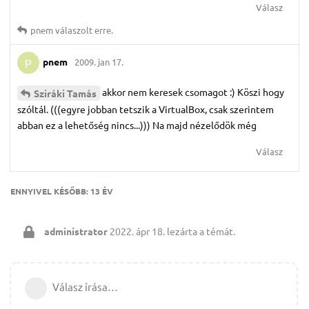
Válasz
pnem
válaszolt erre.
pnem
2009. jan 17.
P
akkor nem keresek csomagot :) Köszi hogy
Sziráki Tamás
szóltál. (((egyre jobban tetszik a VirtualBox, csak szerintem
abban ez a lehetőség nincs...))) Na majd nézelődök még
Válasz
ENNYIVEL KÉSŐBB:
13 ÉV
administrator
2022. ápr 18.
lezárta a témát.
Válasz írása…