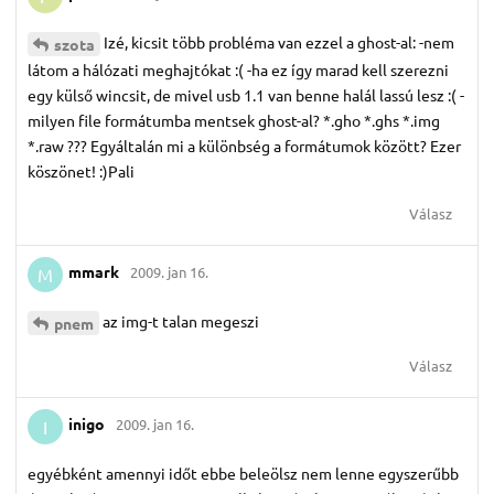
Izé, kicsit több probléma van ezzel a ghost-al: -nem
szota
látom a hálózati meghajtókat :( -ha ez így marad kell szerezni
egy külső wincsit, de mivel usb 1.1 van benne halál lassú lesz :( -
milyen file formátumba mentsek ghost-al? *.gho *.ghs *.img
*.raw ??? Egyáltalán mi a különbség a formátumok között? Ezer
köszönet! :)Pali
Válasz
mmark
2009. jan 16.
M
az img-t talan megeszi
pnem
Válasz
inigo
2009. jan 16.
I
egyébként amennyi időt ebbe beleölsz nem lenne egyszerűbb