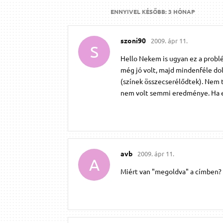
ENNYIVEL KÉSŐBB:
3 HÓNAP
szoni90
2009. ápr 11.
S
Hello Nekem is ugyan ez a problé
még jó volt, majd mindenféle dol
(színek összecserélődtek). Nem t
nem volt semmi eredménye. Ha 
avb
2009. ápr 11.
A
Miért van "megoldva" a címben? 