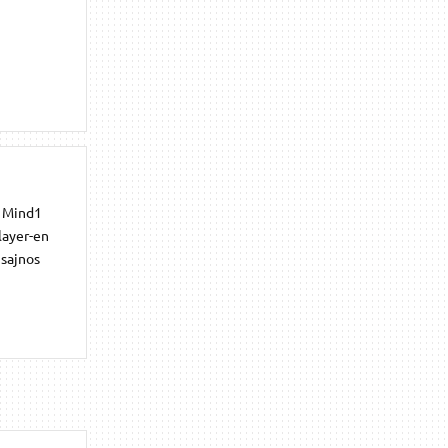
. Mind1
layer-en
 sajnos