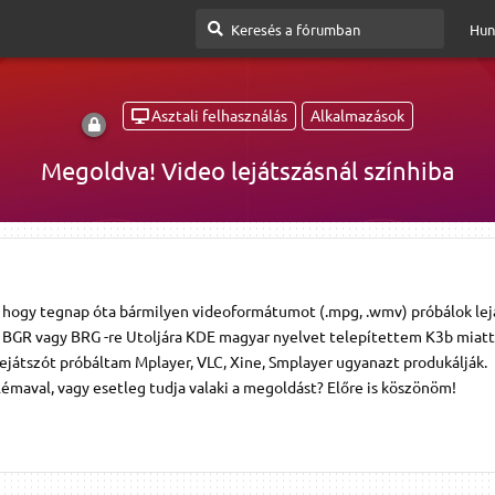
Hun
Asztali felhasználás
Alkalmazások
Megoldva! Video lejátszásnál színhiba
 hogy tegnap óta bármilyen videoformátumot (.mpg, .wmv) próbálok lej
ől BGR vagy BRG -re Utoljára KDE magyar nyelvet telepítettem K3b miatt,
ejátszót próbáltam Mplayer, VLC, Xine, Smplayer ugyanazt produkálják.
blémaval, vagy esetleg tudja valaki a megoldást? Előre is köszönöm!