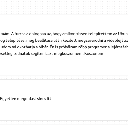
mám. A furcsa a dologban az, hogy amikor frissen telepítettem az Ubunt
og telepítése, meg beállítása után kezdett megzavarodni a videólejátsz
udom mi okozhatja a hibát. Én is próbáltam több programot a lejátszás
esetleg tudnátok segíteni, azt megköszönném. Köszönöm
Egyetlen megoldást sincs itt.