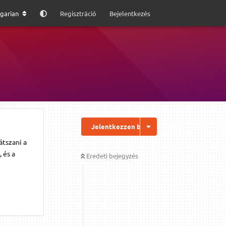
garian
Regisztráció
Bejelentkezés
Jelentkezzen be a válaszhoz
átszani a
 és a
Eredeti bejegyzés