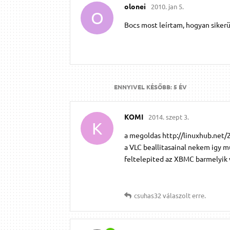
olonei
2010. jan 5.
O
Bocs most leírtam, hogyan sike
ENNYIVEL KÉSŐBB:
5 ÉV
KOMI
2014. szept 3.
K
a megoldas http://linuxhub.net/2
a VLC beallitasainal nekem igy mu
feltelepited az XBMC barmelyik 
csuhas32
válaszolt erre.