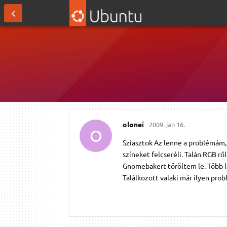
olonei
2009. jan 16.
O
Sziasztok Az lenne a problémám,
színeket felcseréli. Talán RGB r
Gnomebakert töröltem le. Több l
Találkozott valaki már ilyen pro