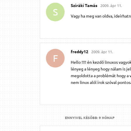
Sziráki Tamás
2009. ápr 11.
S
Vagy ha meg van oldva, ideírhatn
freddy12
2009. ápr 11.
F
Hello !!!! én kezdő linuxos vagyok
lényeg a lényeg hogy nálam is je
megoldotta a problémát hogy a vi
nem linux alól írok szóval pontos
ENNYIVEL KÉSŐBB:
9 HÓNAP