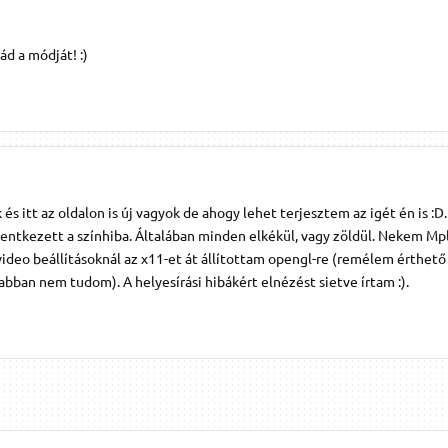
ád a módját! :)
 és itt az oldalon is új vagyok de ahogy lehet terjesztem az igét én is :D
lentkezett a színhiba. Általában minden elkékül, vagy zöldül. Nekem Mp
deo beállításoknál az x11-et át állítottam opengl-re (remélem érthető
abban nem tudom). A helyesírási hibákért elnézést sietve írtam :).