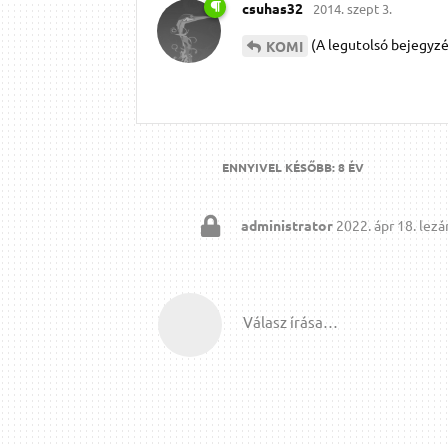
csuhas32
2014. szept 3.
(A legutolsó bejegyzé
KOMI
ENNYIVEL KÉSŐBB:
8 ÉV
administrator
2022. ápr 18.
lezár
Válasz írása…