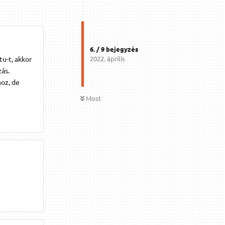
6
. /
9
bejegyzés
u-t, akkor
2022. április
ás.
hoz, de
Most