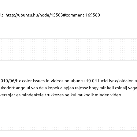
rült! http://ubuntu.hu/node/15503#comment-169580
010/06/fix-color-issues-in-videos-on-ubuntu-10-04-lucid-lynx/ oldalon 
kodott angolul van de a kepek alapjan rajossz hogy mit kell csinalj vagy
verzojat es mindenfele trukkozes nelkul mukodik minden video