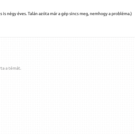
s is négy éves. Talán azóta már a gép sincs meg, nemhogy a probléma.)
ta a témát.