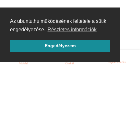
Az ubuntu.hu működésének feltétele a sütik
engedélyezése.
Részletes információk
Engedélyezem
Bejelentkezés
Főoldal
Címkék
Kezdőoldal
Blog
ÁSZF
Szabályzat
Kapcsolat