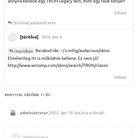
annyira kellene egy TRON Legacy skin, mint egy falat kenyér!
Válasz
[törölve]
válaszolt erre.
[törölve]
2010. dec 9.
Berakod ide: ~/.config/audacious/skins
meridian
Elméletileg itt is működnie kellene. Ez nem jó?
http://www.winamp.com/skins/search/TRON/classic
Válasz
ENNYIVEL KÉSŐBB:
11 ÉV
administrator
2022. ápr 18.
lezárta a témát.
Válasz írása…