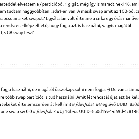
rteddel elvettem a / partícióból 1 gigát, még így is maradt neki 16, am
nem tudtam naggyobbítani. sda1-en van. A másik swap amit az 1GB-ból c
apcsolni a két swapot? Egyáltalán volt értelme a cirka egy órás manőve
a rendszer. Elképzelhető, hogy fogja azt is használni, vagyis magától
 1,5 GB swap lesz?
fogja használni, de magától összekapcsolni nem fogja. :-) De van a Linu
e több swap partíciót is tud használni. Amit létrehoztál újat azt be kell
 értékeket értelemszerűen át kell írni! # /dev/sda1 #Meglévő UUID=8a0
one swap sw 0 0 # /dev/sda2 #Új 1Gb-os UUID=8a0d19e4-d69d-4c81-8