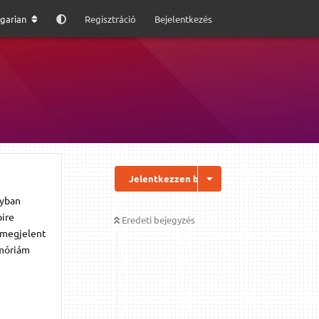
garian
Regisztráció
Bejelentkezés
Jelentkezzen be a válaszhoz
nyban
bire
Eredeti bejegyzés
i megjelent
emóriám