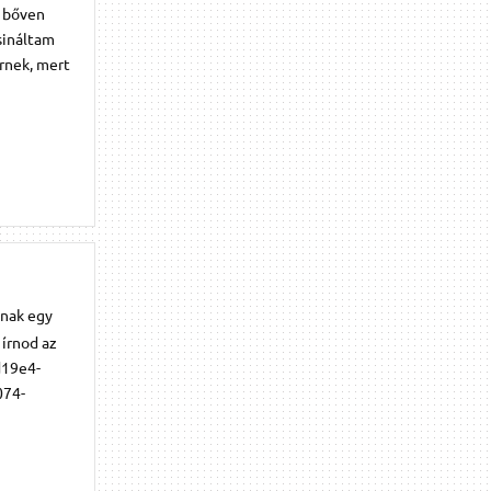
i bőven
sináltam
rnek, mert
xnak egy
 írnod az
d19e4-
074-