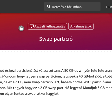
Hun
Asztali felhasználás
Alkalmazások
Swap partició
ot és kézi particionálást választottam. A 80 GB-os winyón fele fele ará
. Mondom hogy legyen swap particióm, lecsípek a 40 GB-ból 2-őt, a töb
, de ez a 2 GB, nem swap partició lett, hanem normál ext3 partició am
en. Mit tegyek hogy ez a 2 GB swap partició legyen? Mondjuk 3 GB m
m olyan fontos a swap, akkor hagyjuk.