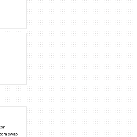
kor
kora swap-