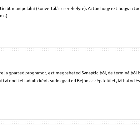
rtíciót manipulálni (konvertálás cserehelyre). Aztán hogy ezt hogyan tud
m :(
d fel a gparted programot, ezt megteheted Synaptic-ból, de terminálból is
uttatnod kell admin-ként: sudo gparted Bejön a szép felület, láthatod és