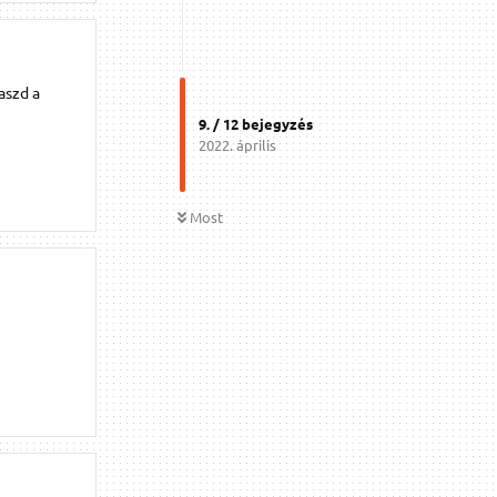
aszd a
9
. /
12
bejegyzés
2022. április
Most