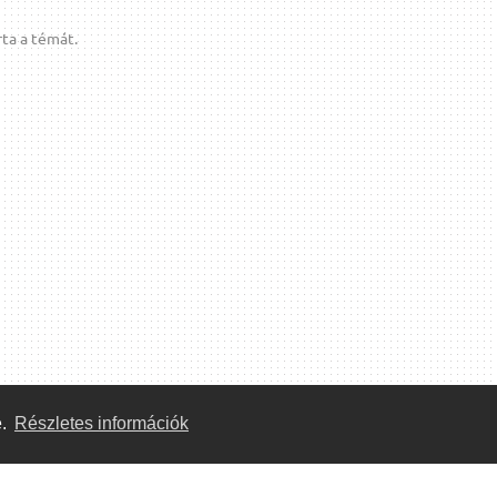
ta a témát.
e.
Részletes információk