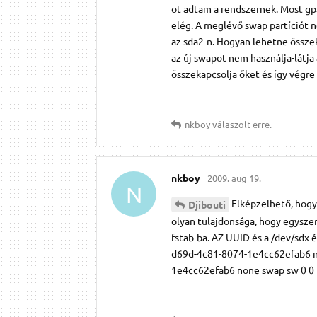
ot adtam a rendszernek. Most gpa
elég. A meglévő swap partíciót 
az sda2-n. Hogyan lehetne összek
az új swapot nem használja-látja 
összekapcsolja őket és így végre
nkboy
válaszolt erre.
nkboy
2009. aug 19.
N
Elképzelhető, hogy 
Djibouti
olyan tulajdonsága, hogy egyszerr
fstab-ba. AZ UUID és a /dev/sdx
d69d-4c81-8074-1e4cc62efab6 n
1e4cc62efab6 none swap sw 0 0