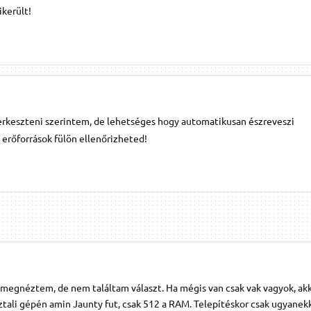
került!
erkeszteni szerintem, de lehetséges hogy automatikusan észreveszi
erőforrások fülön ellenőrizheted!
 megnéztem, de nem találtam választ. Ha mégis van csak vak vagyok, ak
ztali gépén amin Jaunty fut, csak 512 a RAM. Telepítéskor csak ugyanek