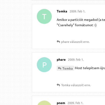
Tomka
2009. feb 1.
T
Amikor a partíciót megadod (a tel
"Cserehely" formátumot :-)
phare
válaszolt erre.
phare
2009. feb 1.
P
Most telepítsem újra
Tomka
Tomka
válaszolt erre.
pnem
2009. feb 1.