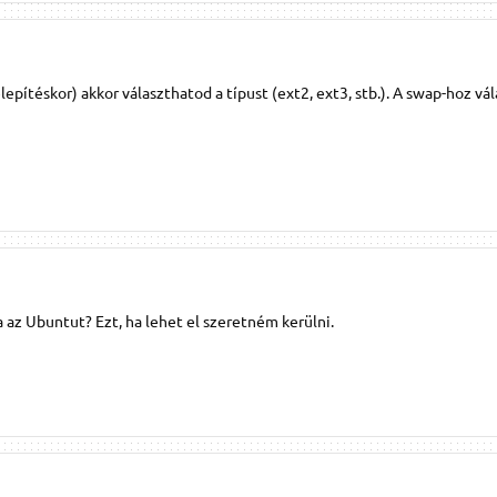
epítéskor) akkor választhatod a típust (ext2, ext3, stb.). A swap-hoz vál
 az Ubuntut? Ezt, ha lehet el szeretném kerülni.