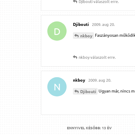
Djibouti
válaszolt erre.
Djibouti
2009. aug 20.
D
Faszányosan működik! 
nkboy
nkboy
válaszolt erre.
nkboy
2009. aug 20.
N
Ugyan már, nincs m
Djibouti
ENNYIVEL KÉSŐBB:
13 ÉV