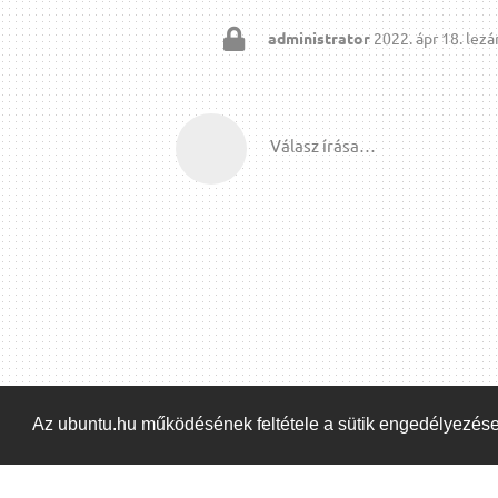
administrator
2022. ápr 18.
lezár
Válasz írása…
Az ubuntu.hu működésének feltétele a sütik engedélyezés