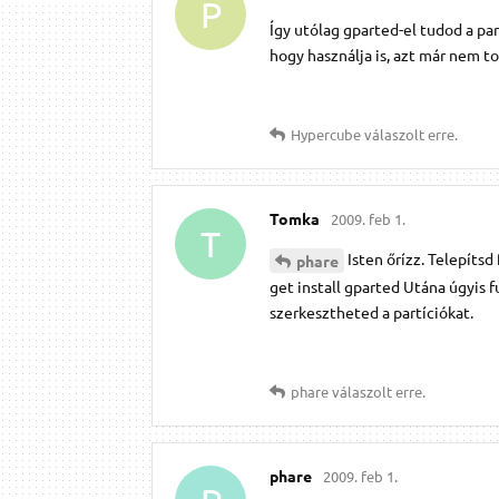
P
Így utólag gparted-el tudod a pa
hogy használja is, azt már nem to
Hypercube
válaszolt erre.
Tomka
2009. feb 1.
T
Isten őrízz. Telepíts
phare
get install gparted Utána úgyis f
szerkesztheted a partíciókat.
phare
válaszolt erre.
phare
2009. feb 1.