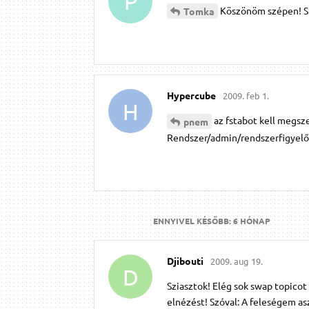
P
Köszönöm szépen! Si
Tomka
Hypercube
2009. feb 1.
H
az fstabot kell megsz
pnem
Rendszer/admin/rendszerfigyelő 
ENNYIVEL KÉSŐBB:
6 HÓNAP
Djibouti
2009. aug 19.
D
Sziasztok! Elég sok swap topicot
elnézést! Szóval: A feleségem as