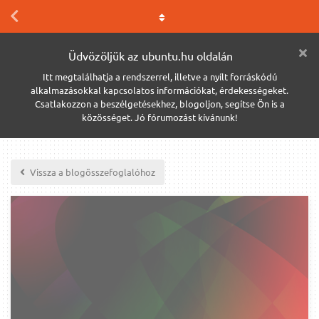
Üdvözöljük az ubuntu.hu oldalán
Itt megtalálhatja a rendszerrel, illetve a nyílt forráskódú
alkalmazásokkal kapcsolatos információkat, érdekességeket.
Csatlakozzon a beszélgetésekhez, blogoljon, segítse Ön is a
közösséget. Jó fórumozást kívánunk!
Vissza a blogösszefoglalóhoz