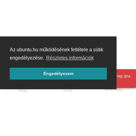
Az ubuntu.hu működésének feltétele a sütik
engedélyezése.
Részletes információk
Engedélyezem
Hoppá! Valami hiba történt. Frissítse az oldalt és próbálja meg újra.
Bejelentkezés
Főoldal
Címkék