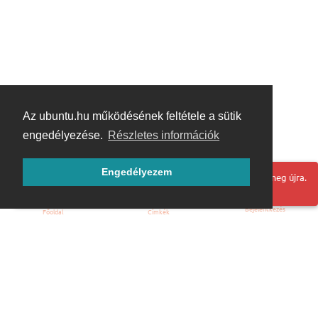
Az ubuntu.hu működésének feltétele a sütik
engedélyezése.
Részletes információk
Engedélyezem
Hoppá! Valami hiba történt. Frissítse az oldalt és próbálja meg újra.
Bejelentkezés
Főoldal
Címkék