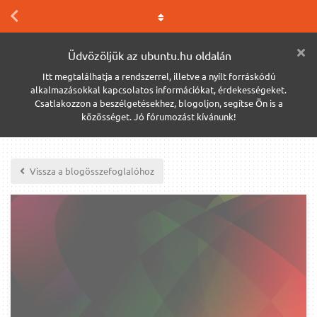
Üdvözöljük az ubuntu.hu oldalán
Itt megtalálhatja a rendszerrel, illetve a nyílt forráskódú
alkalmazásokkal kapcsolatos információkat, érdekességeket.
Csatlakozzon a beszélgetésekhez, blogoljon, segítse Ön is a
közösséget. Jó fórumozást kívánunk!
Vissza a blogösszefoglalóhoz