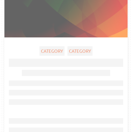
CATEGORY
CATEGORY
Ghost title