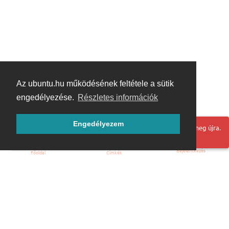
Az ubuntu.hu működésének feltétele a sütik
engedélyezése.
Részletes információk
Engedélyezem
Hoppá! Valami hiba történt. Frissítse az oldalt és próbálja meg újra.
Bejelentkezés
Főoldal
Címkék