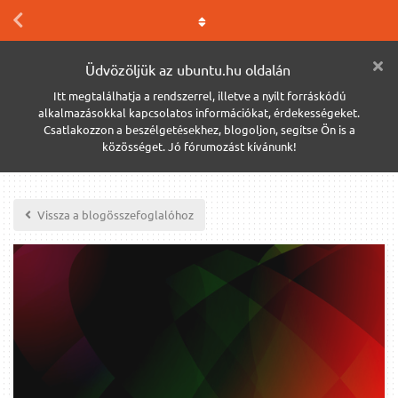
Üdvözöljük az ubuntu.hu oldalán
Itt megtalálhatja a rendszerrel, illetve a nyílt forráskódú
alkalmazásokkal kapcsolatos információkat, érdekességeket.
Csatlakozzon a beszélgetésekhez, blogoljon, segítse Ön is a
közösséget. Jó fórumozást kívánunk!
Vissza a blogösszefoglalóhoz