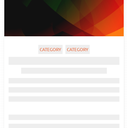
CATEGORY
CATEGORY
Ghost title