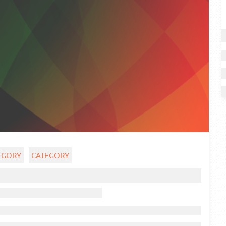
EGORY
CATEGORY
Ghost title