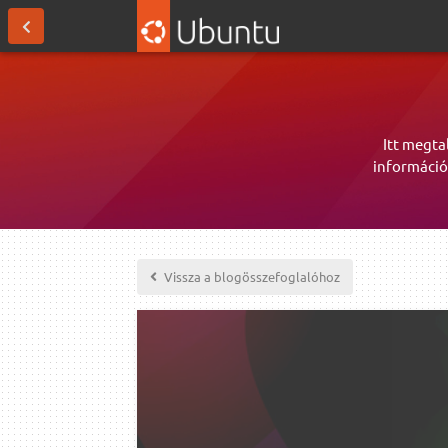
Itt megta
információ
Vissza a blogösszefoglalóhoz