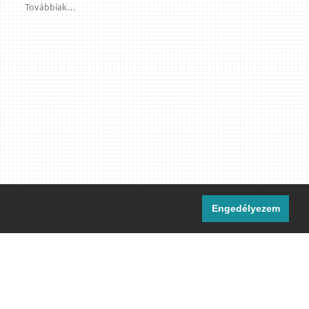
Továbbiak…
Engedélyezem
i csatornáink:
[M]
IRC
rtalma, ahol másként nem jelezzük,