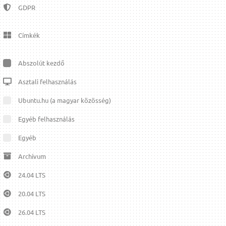
GDPR
Címkék
Abszolút kezdő
Asztali felhasználás
Ubuntu.hu (a magyar közösség)
Egyéb felhasználás
Egyéb
Archívum
24.04 LTS
20.04 LTS
26.04 LTS