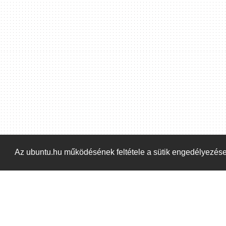
Hoppá! Valami hiba történt. Frissítse az oldalt és próbálja meg újra.
Az ubuntu.hu működésének feltétele a sütik engedélyezés