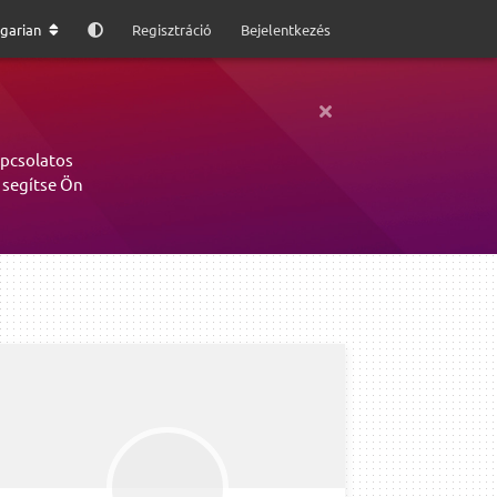
garian
Regisztráció
Bejelentkezés
apcsolatos
 segítse Ön