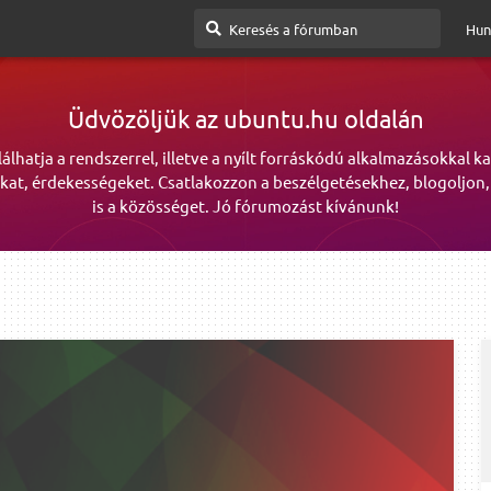
Hun
Üdvözöljük az ubuntu.hu oldalán
lálhatja a rendszerrel, illetve a nyílt forráskódú alkalmazásokkal k
kat, érdekességeket. Csatlakozzon a beszélgetésekhez, blogoljon,
is a közösséget. Jó fórumozást kívánunk!