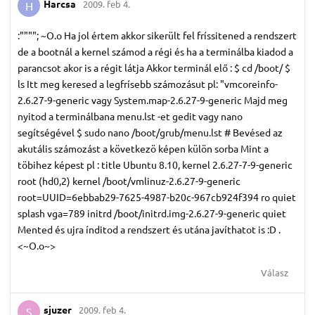
Harcsa
2009. feb 4.
H
:""""; ~O.o Ha jol értem akkor sikerült fel fríssitened a rendszert
de a bootnál a kernel számod a régi és ha a terminálba kiadod a
parancsot akor is a régit látja Akkor terminál elő : $ cd /boot/ $
ls Itt meg keresed a legfrísebb számozásut pl: "vmcoreinfo-
2.6.27-9-generic vagy System.map-2.6.27-9-generic Majd meg
nyitod a terminálbana menu.lst -et gedit vagy nano
segítségével $ sudo nano /boot/grub/menu.lst # Bevésed az
akutális számozást a következö képen külön sorba Mint a
töbihez képest pl : title Ubuntu 8.10, kernel 2.6.27-7-9-generic
root (hd0,2) kernel /boot/vmlinuz-2.6.27-9-generic
root=UUID=6ebbab29-7625-4987-b20c-967cb924f394 ro quiet
splash vga=789 initrd /boot/initrd.img-2.6.27-9-generic quiet
Mented és ujra índitod a rendszert és utána javíthatot is :D .
<~O.o~>
Válasz
sjuzer
2009. feb 4.
S