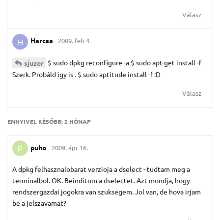
Válasz
Harcsa
2009. feb 4.
H
$ sudo dpkg reconfigure -a $ sudo apt-get install -f
sjuzer
Szerk. Probáld igy is . $ sudo aptitude install -f :D
Válasz
ENNYIVEL KÉSŐBB:
2 HÓNAP
puho
2009. ápr 16.
P
A dpkg felhasznalobarat verzioja a dselect - tudtam meg a
terminalbol. OK. Beinditom a dselectet. Azt mondja, hogy
rendszergazdai jogokra van szuksegem. Jol van, de hova irjam
be a jelszavamat?