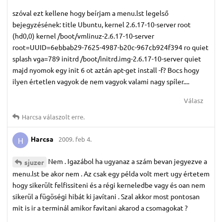
szóval ezt kellene hogy beírjam a menu.lst legelső
bejegyzésének: title Ubuntu, kernel 2.6.17-10-server root
(hd0,0) kernel /boot/vmlinuz-2.6.17-10-server
root=UUID=6ebbab29-7625-4987-b20c-967cb924f394 ro quiet
splash vga=789 initrd /boot/initrd.img-2.6.17-10-server quiet
majd nyomok egy init 6 ot aztán apt-get install -f? Bocs hogy
ilyen értetlen vagyok de nem vagyok valami nagy spíler....
Válasz
Harcsa
válaszolt erre.
Harcsa
2009. feb 4.
H
Nem . Igazábol ha ugyanaz a szám bevan jegyezve a
sjuzer
menu.lst be akor nem . Az csak egy példa volt mert ugy értetem
hogy sikerült felfissiteni és a régi kerneledbe vagy és oan nem
sikerül a fügöségi hibát ki javítani . Szal akkor most pontosan
mit is ir a terminál amikor favitani akarod a csomagokat ?