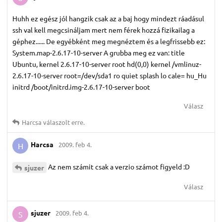
Huhh ez egész jól hangzik csak az a baj hogy mindezt ráadásul
ssh val kell megcsináljam mert nem férek hozzá fizikailag a
géphez...... De egyébként meg megnéztem és a legfrissebb ez:
System.map-2.6.17-10-server A grubba meg ez van: title
Ubuntu, kernel 2.6.17-10-server root hd(0,0) kernel /vmlinuz-
2.6.17-10-server root=/dev/sda1 ro quiet splash lo cale= hu_Hu
initrd /boot/initrd.img-2.6.17-10-server boot
Válasz
Harcsa
válaszolt erre.
Harcsa
2009. feb 4.
H
Az nem számit csak a verzio számot figyeld :D
sjuzer
Válasz
sjuzer
2009. feb 4.
S