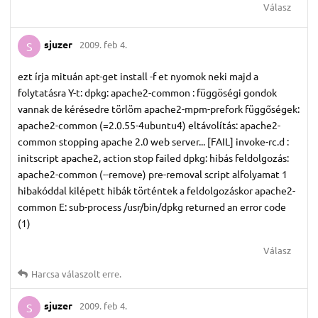
Válasz
sjuzer
2009. feb 4.
S
ezt írja mituán apt-get install -f et nyomok neki majd a
folytatásra Y-t: dpkg: apache2-common : függöségi gondok
vannak de kérésedre törlöm apache2-mpm-prefork függőségek:
apache2-common (=2.0.55-4ubuntu4) eltávolítás: apache2-
common stopping apache 2.0 web server... [FAIL] invoke-rc.d :
initscript apache2, action stop failed dpkg: hibás feldolgozás:
apache2-common (--remove) pre-removal script alfolyamat 1
hibakóddal kilépett hibák történtek a feldolgozáskor apache2-
common E: sub-process /usr/bin/dpkg returned an error code
(1)
Válasz
Harcsa
válaszolt erre.
sjuzer
2009. feb 4.
S