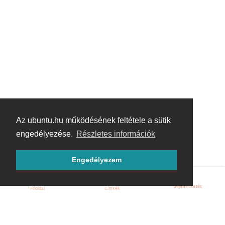
Az ubuntu.hu működésének feltétele a sütik
engedélyezése.
Részletes információk
Engedélyezem
Bejelentkezés
Főoldal
Címkék