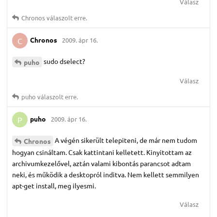
Válasz
Chronos
válaszolt erre.
Chronos
2009. ápr 16.
C
sudo dselect?
puho
Válasz
puho
válaszolt erre.
puho
2009. ápr 16.
P
A végén sikerült telepiteni, de már nem tudom
Chronos
hogyan csináltam. Csak kattintani kelletett. Kinyitottam az
archivumkezelővel, aztán valami kibontás parancsot adtam
neki, és működik a desktopról inditva. Nem kellett semmilyen
apt-get install, meg ilyesmi.
Válasz