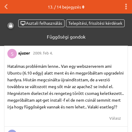
13
. /
14
bejegyzés
Asztali felhasználás
Telepítési, frissítési kérdések
Függőségi gondok
sjuzer
2009. feb 4.
S
Hatalmas problémám lenne.. Van egy webszerverem ami
Ubuntu (6.10 edgy) alatt ment és én megpróbáltam upgradelni
hardyra. Miután megcsinálta újraindítottam, de a verzió
továbbra se változott meg sőt már az apache2 se indul el.
Megnéztem dselectel és rengeteg törött csomag keletkezett..
megpróbáltam apt-get install -f el de nem csinál semmit mert
írja hogy függőségek vannak és nem lehet.. Valaki esetleg??
Válasz