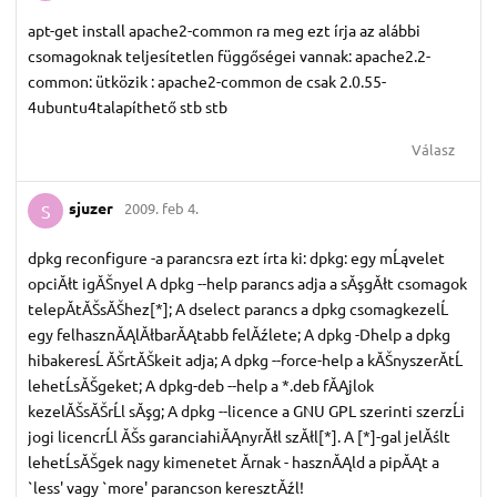
apt-get install apache2-common ra meg ezt írja az alábbi
csomagoknak teljesítetlen függőségei vannak: apache2.2-
common: ütközik : apache2-common de csak 2.0.55-
4ubuntu4talapíthető stb stb
Válasz
sjuzer
2009. feb 4.
S
dpkg reconfigure -a parancsra ezt írta ki: dpkg: egy mĹąvelet
opciĂłt igĂŠnyel A dpkg --help parancs adja a sĂşgĂłt csomagok
telepĂ­tĂŠsĂŠhez[*]; A dselect parancs a dpkg csomagkezelĹ
egy felhasznĂĄlĂłbarĂĄtabb felĂźlete; A dpkg -Dhelp a dpkg
hibakeresĹ ĂŠrtĂŠkeit adja; A dpkg --force-help a kĂŠnyszerĂ­tĹ
lehetĹsĂŠgeket; A dpkg-deb --help a *.deb fĂĄjlok
kezelĂŠsĂŠrĹl sĂşg; A dpkg --licence a GNU GPL szerinti szerzĹi
jogi licencrĹl ĂŠs garanciahiĂĄnyrĂłl szĂłl[*]. A [*]-gal jelĂślt
lehetĹsĂŠgek nagy kimenetet Ă­rnak - hasznĂĄld a pipĂĄt a
`less' vagy `more' parancson keresztĂźl!