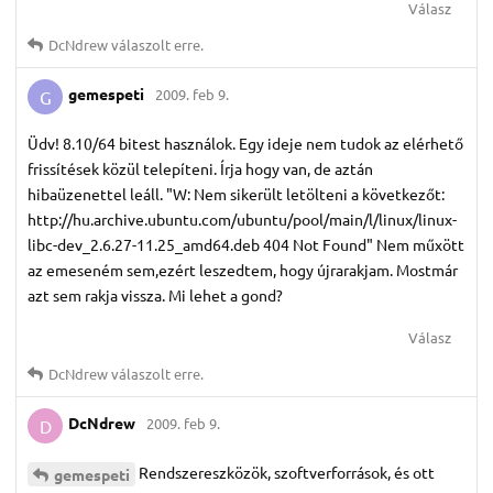
Válasz
DcNdrew
válaszolt erre.
gemespeti
2009. feb 9.
G
Üdv! 8.10/64 bitest használok. Egy ideje nem tudok az elérhető
frissítések közül telepíteni. Írja hogy van, de aztán
hibaüzenettel leáll. "W: Nem sikerült letölteni a következőt:
http://hu.archive.ubuntu.com/ubuntu/pool/main/l/linux/linux-
libc-dev_2.6.27-11.25_amd64.deb 404 Not Found" Nem műxött
az emeseném sem,ezért leszedtem, hogy újrarakjam. Mostmár
azt sem rakja vissza. Mi lehet a gond?
Válasz
DcNdrew
válaszolt erre.
DcNdrew
2009. feb 9.
D
Rendszereszközök, szoftverforrások, és ott
gemespeti