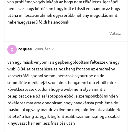
van probléma,vagyis inkább az hogy nem tökéletes. igazából
nem is az nagy kérdésem hogy kell e frissiteni,hanem az hogy
utána mi lesz.van akinek egyszerűbb néhány megoldás mint
nekem,egyszerű földi halandónak
Válasz
rogues
2009. feb 9.
R
van egy másik vinyóm is a gépben,goldoltam felteszek rá egy
wubi 8.04-et tesztelésre.sajnos hang fronton az eredmény
katasztrófális,sehol semmi,nemcsak a youtube on,de
semmiféle medialejátszón nincs hang.nem tom ebből mire
következtessek.tudom hogy a wubi nem olyan mint a
telepitett,de a p3-as laptopon ebből a szempontból minden
tökéletes.már arra gondoltam hogy hangkártya probléma,de
máshol pl xp,vagy mandriva live-on meg minden ok. valakinek
ötlete? a hang az egyik legfontosabb számomra,meg a család
kinyuvaszt ha nem lesz frissités után