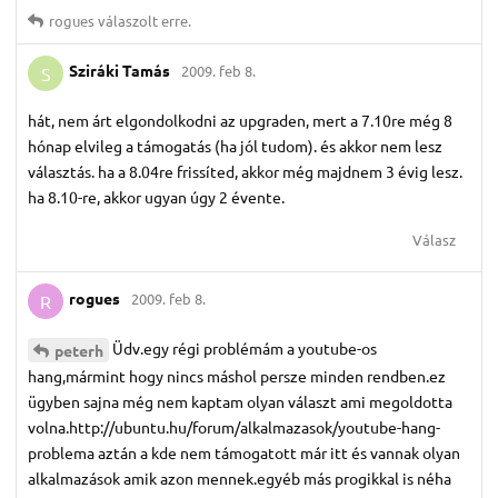
rogues
válaszolt erre.
Sziráki Tamás
2009. feb 8.
S
hát, nem árt elgondolkodni az upgraden, mert a 7.10re még 8
hónap elvileg a támogatás (ha jól tudom). és akkor nem lesz
választás. ha a 8.04re frissíted, akkor még majdnem 3 évig lesz.
ha 8.10-re, akkor ugyan úgy 2 évente.
Válasz
rogues
2009. feb 8.
R
Üdv.egy régi problémám a youtube-os
peterh
hang,mármint hogy nincs máshol persze minden rendben.ez
ügyben sajna még nem kaptam olyan választ ami megoldotta
volna.http://ubuntu.hu/forum/alkalmazasok/youtube-hang-
problema aztán a kde nem támogatott már itt és vannak olyan
alkalmazások amik azon mennek.egyéb más progikkal is néha