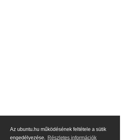
Az ubuntu.hu működésének feltétele a sütik
engedélyezése.
Részletes információk