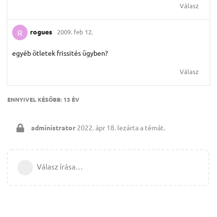
Válasz
rogues
2009. feb 12.
R
egyéb ötletek frissités ügyben?
Válasz
ENNYIVEL KÉSŐBB:
13 ÉV
administrator
2022. ápr 18.
lezárta a témát.
Válasz írása…