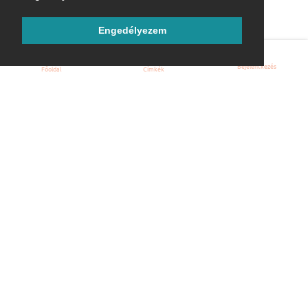
Engedélyezem
Bejelentkezés
Főoldal
Címkék
Kezdőoldal
Blog
ÁSZF
Szabályzat
Kapcsolat
ubuntu.hu :: Magyar Ubuntu Közösség
© 2007 – 2026
Önkéntes segítők:
Megtekintés