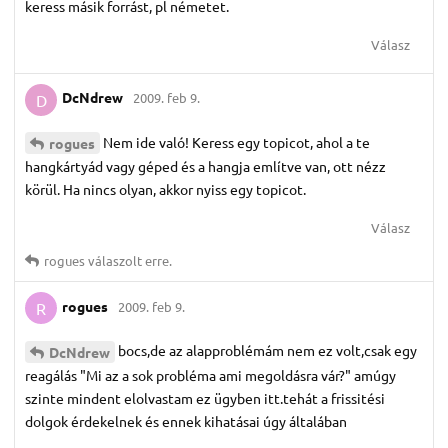
keress másik forrást, pl németet.
Válasz
DcNdrew
2009. feb 9.
D
Nem ide való! Keress egy topicot, ahol a te
rogues
hangkártyád vagy géped és a hangja említve van, ott nézz
körül. Ha nincs olyan, akkor nyiss egy topicot.
Válasz
rogues
válaszolt erre.
rogues
2009. feb 9.
R
bocs,de az alapproblémám nem ez volt,csak egy
DcNdrew
reagálás "Mi az a sok probléma ami megoldásra vár?" amúgy
szinte mindent elolvastam ez ügyben itt.tehát a frissitési
dolgok érdekelnek és ennek kihatásai úgy általában