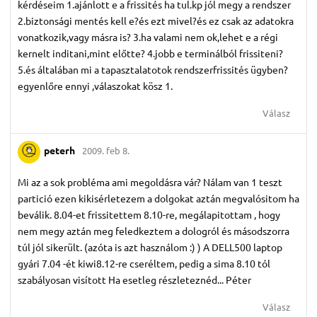
kérdéseim 1.ajánlott e a frissités ha tul.kp jól megy a rendszer
2.biztonsági mentés kell e?és ezt mivel?és ez csak az adatokra
vonatkozik,vagy másra is? 3.ha valami nem ok,lehet e a régi
kernelt inditani,mint előtte? 4.jobb e terminálból frissiteni?
5.és általában mi a tapasztalatotok rendszerfrissités ügyben?
egyenlőre ennyi ,válaszokat kösz 1.
Válasz
peterh
2009. feb 8.
Mi az a sok probléma ami megoldásra vár? Nálam van 1 teszt
partició ezen kikisérletezem a dolgokat aztán megvalósitom ha
beválik. 8.04-et frissitettem 8.10-re, megálapitottam , hogy
nem megy aztán meg feledkeztem a dologról és másodszorra
túl jól sikerült. (azóta is azt használom :) ) A DELL500 laptop
gyári 7.04 -ét kiwi8.12-re cseréltem, pedig a sima 8.10 tól
szabályosan visított Ha esetleg részleteznéd... Péter
Válasz