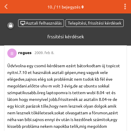
10
. /
11
bejegyzés
Asztali felhasználás
Telepítési, frissítési kérdések
frssitési kérdések
rogues
2009. feb 8.
R
Üdv!volna egy csomó kérdésem ezért bátorkodtam új topicot
nyitni.7.10 et használok asztali gépen,meg vagyok vele
elégedve,sajnos elég sok problémát nem tudok kb fél éve
megoldani.előtte uhu-m volt 3 évig,de az ubuntu sokkal
szimpatikusabb.öreg laptopomra is tettem wubi 8.04 -et és
látom hogy mennyivel jobb.frissitenék az asztalin 8.04-re de
egy kicsit parázok tőle,hogy nem lesznek olyan dolgok amik
nem lesznek tökéletesek.sokat olvasgattam a fórumon,azért
néha van bibi.sajnos ennyi év után is kezdőnek számitok,egy
kissebb probláma nekem napokba telik,mig megoldom