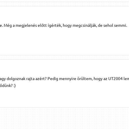
je. Még a megjelenés előtt ígérték, hogy megcsinálják, de sehol semmi.
 vagy dolgoznak rajta azért? Pedig mennyire örültem, hogy az UT2004 le
lődünk? :)