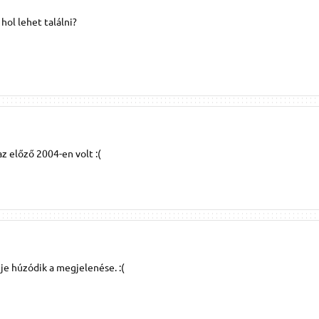
 hol lehet találni?
az előző 2004-en volt :(
je húzódik a megjelenése. :(