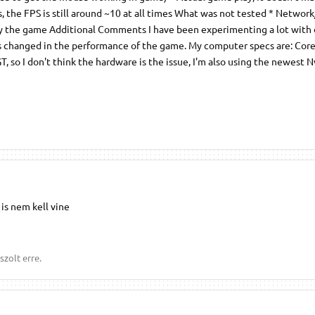
s, the FPS is still around ~10 at all times What was not tested * Networ
lay the game Additional Comments I have been experimenting a lot with 
as changed in the performance of the game. My computer specs are: Cor
 so I don't think the hardware is the issue, I'm also using the newest N
 is nem kell vine
szolt erre.