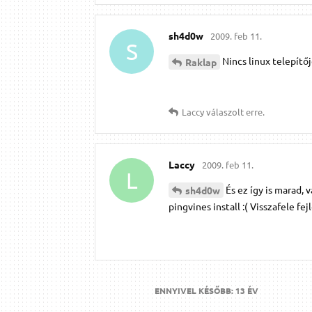
sh4d0w
2009. feb 11.
S
Nincs linux telepítő
Raklap
Laccy
válaszolt erre.
Laccy
2009. feb 11.
L
És ez így is marad,
sh4d0w
pingvines install :( Visszafele fej
ENNYIVEL KÉSŐBB:
13 ÉV