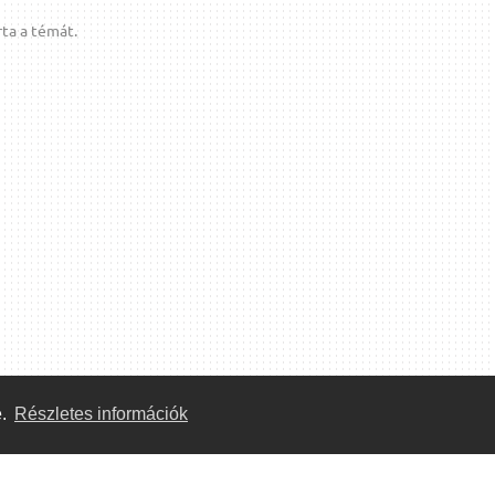
ta a témát.
e.
Részletes információk
Közösség