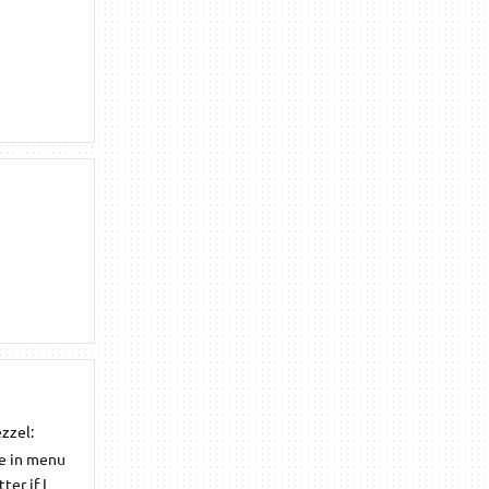
zzel:
se in menu
er if I