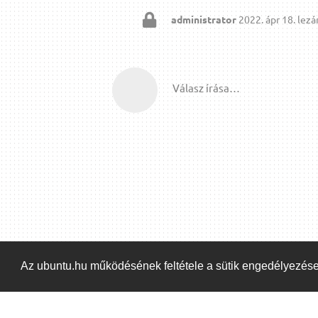
administrator
2022. ápr 18.
lezár
Válasz írása…
Az ubuntu.hu működésének feltétele a sütik engedélyezés