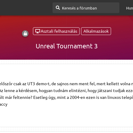
Hun
Asztali felhasználás
Alkalmazások
Unreal Tournament 3
először csak az UT3 demo-t, de sajnos nem ment fel, mert kellett volna 
z lenne a kérdésem, hogyan tudnám elintézni, hogy játszani tudjak ezz
ült már feltennie? Esetleg úgy, mint a 2004-en ezen is van linuxos telep
Laccy