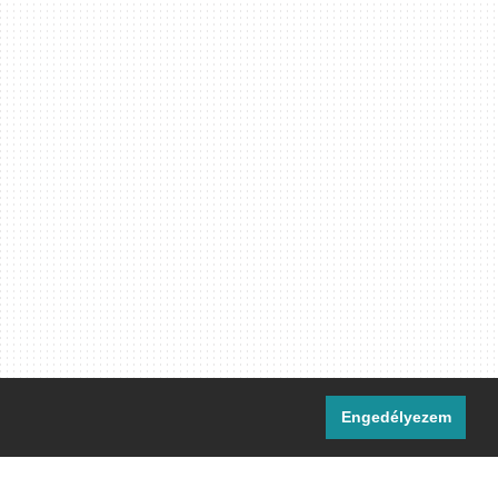
Engedélyezem
i csatornáink: