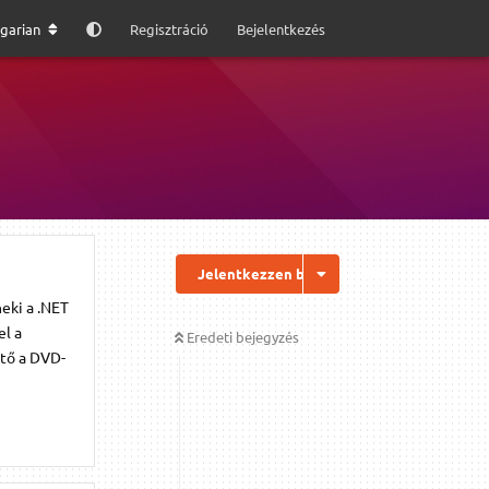
garian
Regisztráció
Bejelentkezés
Jelentkezzen be a válaszhoz
neki a .NET
el a
Eredeti bejegyzés
ítő a DVD-