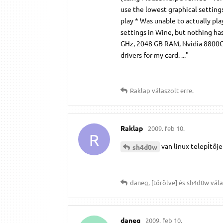
use the lowest graphical setting
play * Was unable to actually p
settings in Wine, but nothing h
GHz, 2048 GB RAM, Nvidia 8800GT,
drivers for my card. ..."
Raklap
válaszolt erre.
Raklap
2009. feb 10.
R
van linux telepÍtője
sh4d0w
daneg
,
[törölve]
és
sh4d0w
vála
daneg
2009. feb 10.