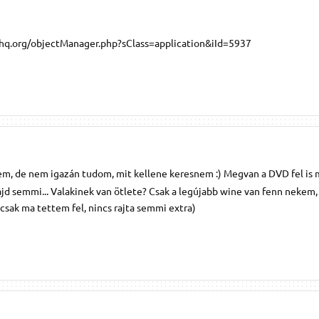
nehq.org/objectManager.php?sClass=application&iId=5937
em, de nem igazán tudom, mit kellene keresnem :) Megvan a DVD fel is 
ajd semmi... Valakinek van ötlete? Csak a legújabb wine van fenn nekem,
csak ma tettem fel, nincs rajta semmi extra)