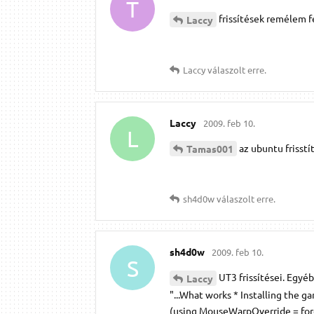
T
frissítések remélem f
Laccy
Laccy
válaszolt erre.
Laccy
2009. feb 10.
L
az ubuntu frisstí
Tamas001
sh4d0w
válaszolt erre.
sh4d0w
2009. feb 10.
S
UT3 frissítései. Egyé
Laccy
"...What works * Installing the
(using MouseWarpOverride = force