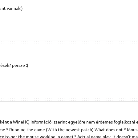
ent vannak:)
tések? persze :)
bként a WineHQ információi szerint egyelőre nem érdemes foglalkozni e
 game * Running the game (With the newest patch) What does not * Mou
 to get the mouse working in game) * Actual game play, it doesn't matt