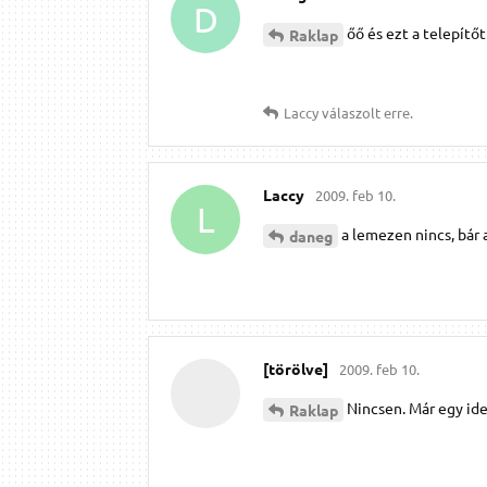
D
őő és ezt a telepítőt
Raklap
Laccy
válaszolt erre.
Laccy
2009. feb 10.
L
a lemezen nincs, bár 
daneg
[törölve]
2009. feb 10.
Nincsen. Már egy ide
Raklap