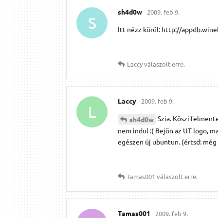
sh4d0w
2009. feb 9.
S
Itt nézz körül: http://appdb.wi
Laccy
válaszolt erre.
Laccy
2009. feb 9.
L
Szia. Köszi felment
sh4d0w
nem indul :( Bejön az UT logo, m
egészen új ubuntun. (értsd: még 
Tamas001
válaszolt erre.
Tamas001
2009. feb 9.