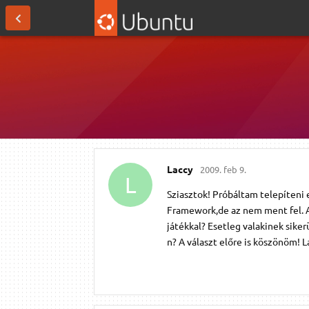
Laccy
2009. feb 9.
L
Sziasztok! Próbáltam telepíteni 
Framework,de az nem ment fel. A
játékkal? Esetleg valakinek siker
n? A választ előre is köszönöm! 