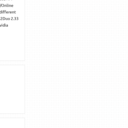
k/Online
different
e2Duo 2.33
vidia