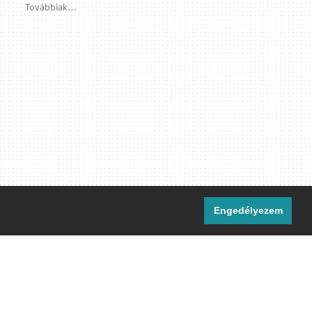
Továbbiak…
Engedélyezem
i csatornáink:
[M]
IRC
rtalma, ahol másként nem jelezzük,