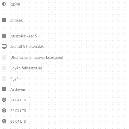
GDPR
Címkék
Abszolút kezdő
Asztali felhasználás
Ubuntu.hu (a magyar közösség)
Egyéb felhasználás
Egyéb
Archívum
24.04 LTS
20.04 LTS
26.04 LTS