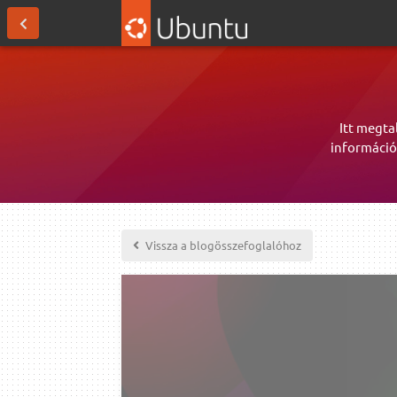
Itt megta
információ
Vissza a blogösszefoglalóhoz