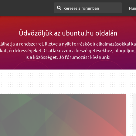
Hun
Üdvözöljük az ubuntu.hu oldalán
lálhatja a rendszerrel, illetve a nyílt forráskódú alkalmazásokkal k
kat, érdekességeket. Csatlakozzon a beszélgetésekhez, blogoljon,
is a közösséget. Jó fórumozást kívánunk!