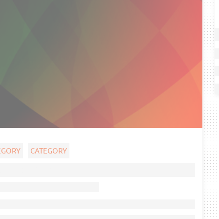
EGORY
CATEGORY
Ghost title