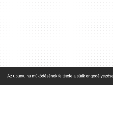
Hoppá! Valami hiba történt. Frissítse az oldalt és próbálja meg újra.
Az ubuntu.hu működésének feltétele a sütik engedélyezés