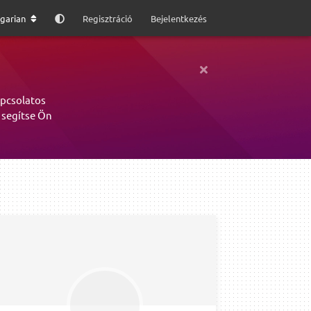
garian
Regisztráció
Bejelentkezés
apcsolatos
 segítse Ön