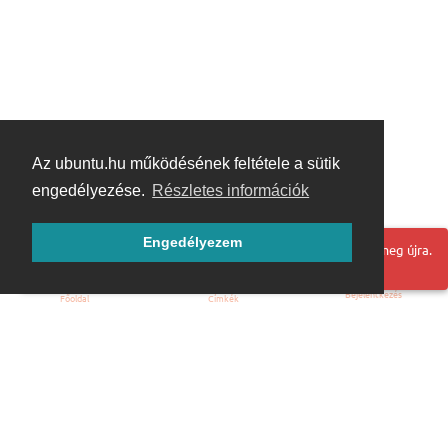
Az ubuntu.hu működésének feltétele a sütik
engedélyezése.
Részletes információk
Engedélyezem
Hoppá! Valami hiba történt. Frissítse az oldalt és próbálja meg újra.
Bejelentkezés
Főoldal
Címkék