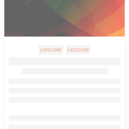
CATEGORY
CATEGORY
Ghost title