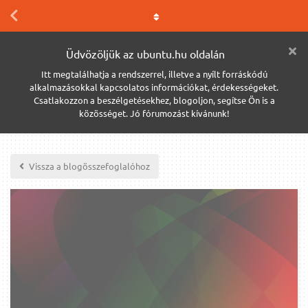
Üdvözöljük az ubuntu.hu oldalán
Itt megtalálhatja a rendszerrel, illetve a nyílt forráskódú
alkalmazásokkal kapcsolatos információkat, érdekességeket.
Csatlakozzon a beszélgetésekhez, blogoljon, segítse Ön is a
közösséget. Jó fórumozást kívánunk!
Vissza a blogösszefoglalóhoz