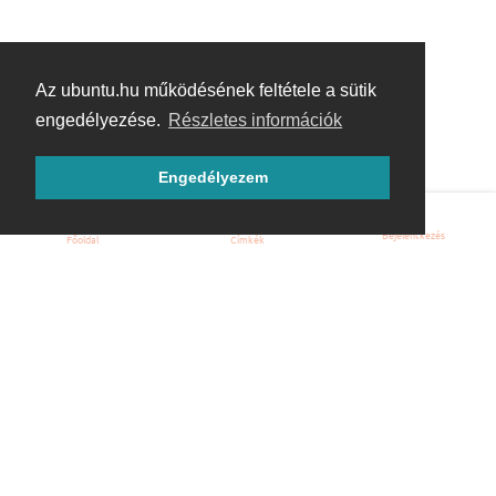
Az ubuntu.hu működésének feltétele a sütik
engedélyezése.
Részletes információk
Engedélyezem
Bejelentkezés
Főoldal
Címkék
Kezdőoldal
Blog
ÁSZF
Szabályzat
Kapcsolat