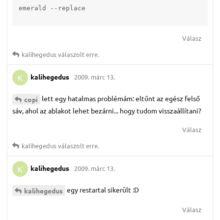
emerald --replace
Válasz
kalihegedus
válaszolt erre.
kalihegedus
2009. márc 13.
K
lett egy hatalmas problémám: eltűnt az egész felső
copi
sáv, ahol az ablakot lehet bezárni... hogy tudom visszaállítani?
Válasz
kalihegedus
válaszolt erre.
kalihegedus
2009. márc 13.
K
egy restartal sikerült :D
kalihegedus
Válasz