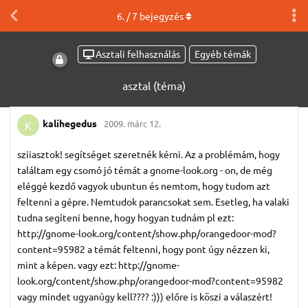
6
. /
7
bejegyzés
Asztali felhasználás
Egyéb témák
asztal (téma)
kalihegedus
2009. márc 12.
K
sziiasztok! segítséget szeretnék kérni. Az a problémám, hogy
találtam egy csomó jó témát a gnome-look.org - on, de még
eléggé kezdő vagyok ubuntun és nemtom, hogy tudom azt
feltenni a gépre. Nemtudok parancsokat sem. Esetleg, ha valaki
tudna segíteni benne, hogy hogyan tudnám pl ezt:
http://gnome-look.org/content/show.php/orangedoor-mod?
content=95982 a témát feltenni, hogy pont úgy nézzen ki,
mint a képen. vagy ezt: http://gnome-
look.org/content/show.php/orangedoor-mod?content=95982
vagy mindet ugyanúgy kell???? :))) előre is köszi a válaszért!