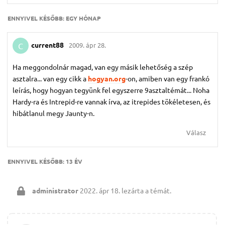
ENNYIVEL KÉSŐBB:
EGY HÓNAP
current88
2009. ápr 28.
C
Ha meggondolnár magad, van egy másik lehetőség a szép
asztalra... van egy cikk a
hogyan.org
-on, amiben van egy frankó
leírás, hogy hogyan tegyünk fel egyszerre 9asztaltémát... Noha
Hardy-ra és Intrepid-re vannak írva, az itrepides tökéletesen, és
hibátlanul megy Jaunty-n.
Válasz
ENNYIVEL KÉSŐBB:
13 ÉV
administrator
2022. ápr 18.
lezárta a témát.