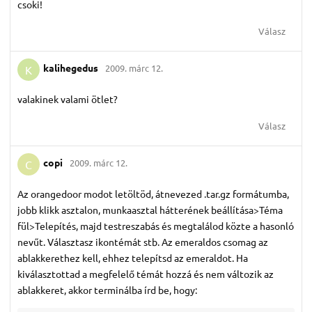
csoki!
Válasz
kalihegedus
2009. márc 12.
K
valakinek valami ötlet?
Válasz
copi
2009. márc 12.
C
Az orangedoor modot letöltöd, átnevezed .tar.gz formátumba,
jobb klikk asztalon, munkaasztal hátterének beállítása>Téma
fül>Telepítés, majd testreszabás és megtalálod közte a hasonló
nevűt. Választasz ikontémát stb. Az emeraldos csomag az
ablakkerethez kell, ehhez telepítsd az emeraldot. Ha
kiválasztottad a megfelelő témát hozzá és nem változik az
ablakkeret, akkor terminálba írd be, hogy: