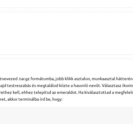
tnevezed .tar.gz formátumba, jobb klikk asztalon, munkaasztal hátteré
ajd testreszabás és megtalálod közte a hasonló nevűt. Választasz ikont
ethez kell, ehhez telepítsd az emeraldot. Ha kiválasztottad a megfele
et, akkor terminálba írd be, hogy: