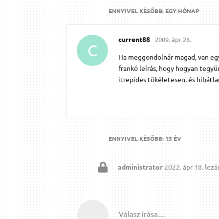
ENNYIVEL KÉSŐBB:
EGY HÓNAP
current88
2009. ápr 28.
C
Ha meggondolnár magad, van egy m
frankó leírás, hogy hogyan tegyün
itrepides tökéletesen, és hibátl
ENNYIVEL KÉSŐBB:
13 ÉV
administrator
2022. ápr 18.
lezár
Válasz írása…