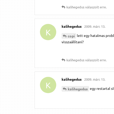
kalihegedus
válaszolt erre.
kalihegedus
2009. márc 13.
K
lett egy hatalmas probl
copi
visszaállítani?
kalihegedus
válaszolt erre.
kalihegedus
2009. márc 13.
K
egy restartal si
kalihegedus