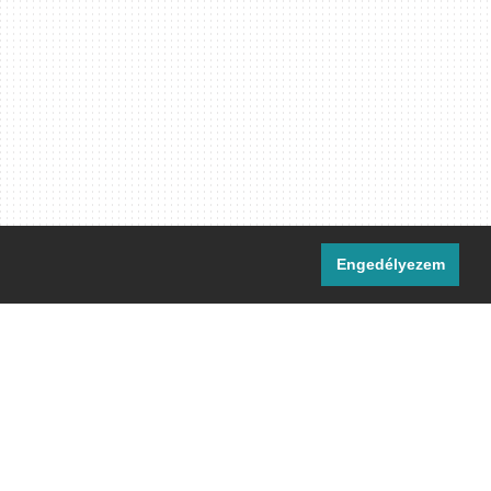
Engedélyezem
i csatornáink:
[M]
IRC
rtalma, ahol másként nem jelezzük,
ommons Nevezd meg! – Így add tovább!
licenc
 el.