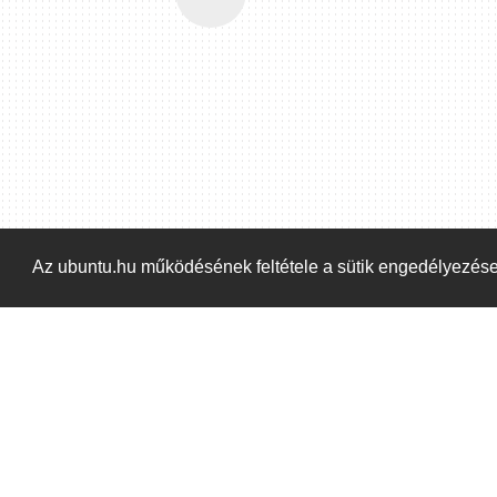
Az ubuntu.hu működésének feltétele a sütik engedélyezés
Kezdőoldal
Blog
ÁSZF
Szabályzat
Ka
ubuntu.hu :: Magyar Ubuntu Közösség
© 2007 –