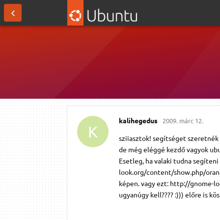
kalihegedus
2009. márc 12.
K
sziiasztok! segítséget szeretnék
de még eléggé kezdő vagyok ubu
Esetleg, ha valaki tudna segíten
look.org/content/show.php/oran
képen. vagy ezt: http://gnome
ugyanúgy kell???? :))) előre is kös