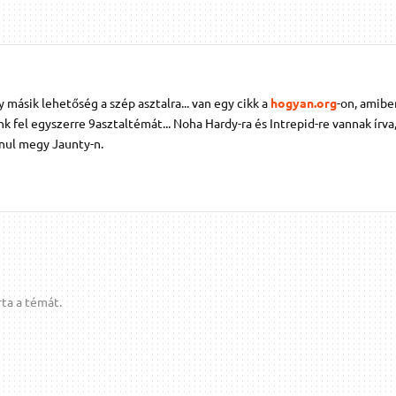
ásik lehetőség a szép asztalra... van egy cikk a
hogyan.org
-on, amibe
k fel egyszerre 9asztaltémát... Noha Hardy-ra és Intrepid-re vannak írva,
anul megy Jaunty-n.
ta a témát.