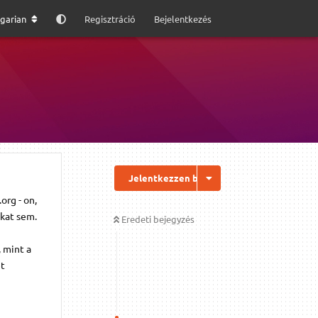
garian
Regisztráció
Bejelentkezés
Jelentkezzen be a válaszhoz
org - on,
kat sem.
Eredeti bejegyzés
 mint a
et