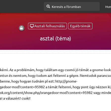
Hun
Asztali felhasználás
Egyéb témák
asztal (téma)
 kérni. Az a problémám, hogy találtam egy csomó jó témát a gnome-look.
ntun és nemtom, hogy tudom azt feltenni a gépre. Nemtudok parancso
i benne, hogy hogyan tudnám pl ezt: http://gnome-
gedoor-mod?content=95982 a témát feltenni, hogy pont úgy nézzen ki,
-look.org/content/show.php/orangedoor-mod?content=95982 vagy mind
zi a válaszért! csoki!