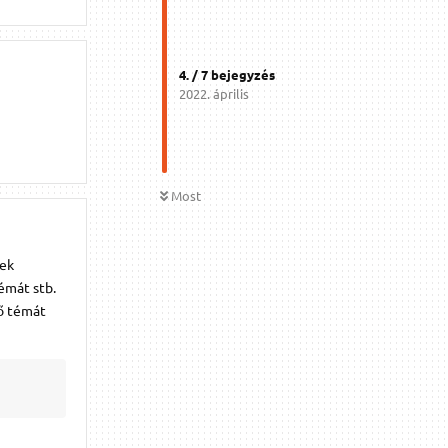
4
. /
7
bejegyzés
2022. április
Most
nek
émát stb.
lő témát