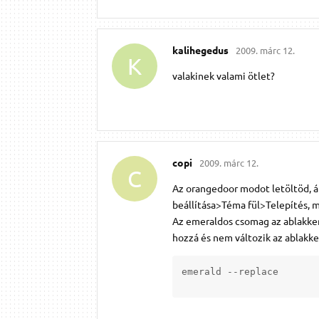
kalihegedus
2009. márc 12.
K
valakinek valami ötlet?
copi
2009. márc 12.
C
Az orangedoor modot letöltöd, á
beállítása>Téma fül>Telepítés, m
Az emeraldos csomag az ablakker
hozzá és nem változik az ablakker
emerald --replace