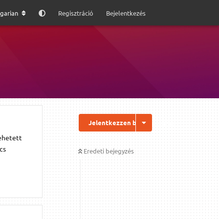
garian
Regisztráció
Bejelentkezés
Jelentkezzen be a válaszhoz
lehetett
cs
Eredeti bejegyzés