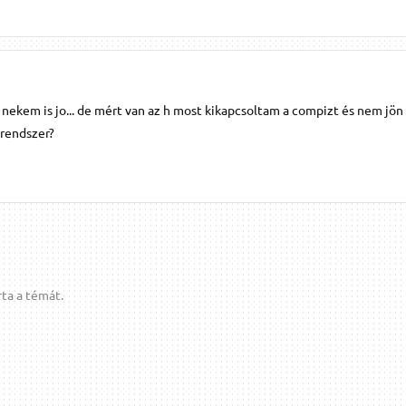
 nekem is jo... de mért van az h most kikapcsoltam a compizt és nem jön
 rendszer?
ta a témát.