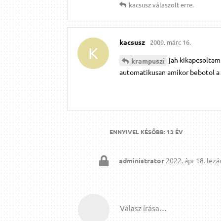
kacsusz
válaszolt erre.
kacsusz
2009. márc 16.
K
jah kikapcsoltam
krampuszi
automatikusan amikor bebotol a
ENNYIVEL KÉSŐBB:
13 ÉV
administrator
2022. ápr 18.
lezár
Válasz írása…