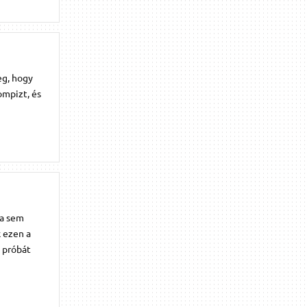
eg, hogy
ompizt, és
sa sem
k ezen a
y próbát