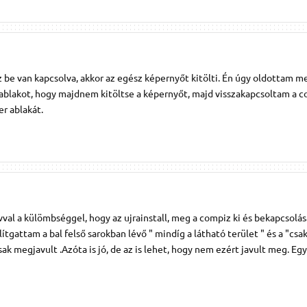
 be van kapcsolva, akkor az egész képernyőt kitölti. Én úgy oldottam m
blakot, hogy majdnem kitöltse a képernyőt, majd visszakapcsoltam a c
r ablakát.
val a külömbséggel, hogy az ujrainstall, meg a compiz ki és bekapcsolá
lítgattam a bal felső sarokban lévő " mindíg a látható terület " és a "csa
k megjavult .Azóta is jó, de az is lehet, hogy nem ezért javult meg. Eg