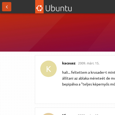
kacsusz
2009. márc 15.
K
hali... feltettem a krusader-t m
állítani az ablaka méreteét de m
bepipálva a "teljes képernyős mó