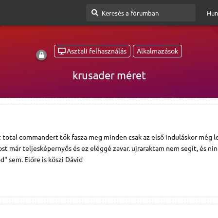
Hun
Asztali felhasználás
Alkalmazások
krusader méret
int total commandert tök fasza meg minden csak az első induláskor még 
ost már teljesképernyős és ez eléggé zavar. ujraraktam nem segít, és nin
d" sem. Előre is köszi Dávid