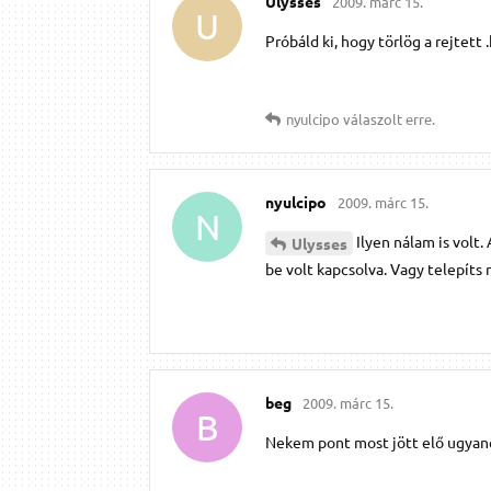
Ulysses
2009. márc 15.
U
Próbáld ki, hogy törlög a rejtett 
nyulcipo
válaszolt erre.
nyulcipo
2009. márc 15.
N
Ilyen nálam is volt.
Ulysses
be volt kapcsolva. Vagy telepíts 
beg
2009. márc 15.
B
Nekem pont most jött elő ugyane