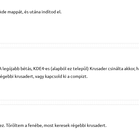
.kde mappát, és utána indítod el.
 A legújabb bétás, KDE4-es (alapból ez települ) Krusader csinálta akkor, 
régebbi krusadert, vagy kapcsold ki a compizt.
z. Töröltem a fenébe, most keresek régebbi krusadert.