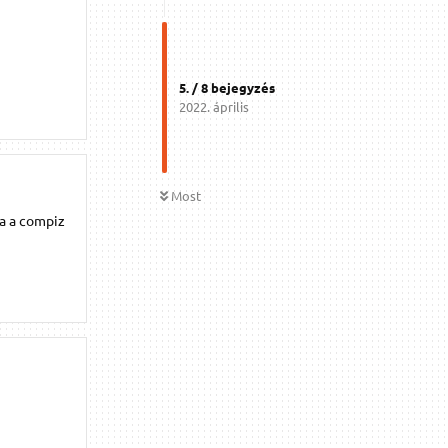
5
. /
8
bejegyzés
2022. április
Most
ha a compiz