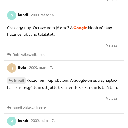
bundi
2009. márc 16.
B
Csak egy tipp: Octave nem jó erre? A
Google
kidob néhány
hasznosnak tűnő találatot.
Válasz
Robi
válaszolt erre.
Robi
2009. márc 17.
R
Köszönöm! Kipróbálom. A Google-on és a Synaptic-
bundi
ban is keresgéltem ott jöttek ki a fentiek, ezt nem is találtam.
Válasz
bundi
válaszolt erre.
bundi
2009. márc 17.
B