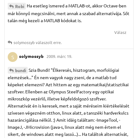
Ha esetleg ismered a MATLAB-ot, akkor Octave-ben
Robi
már könnyű megcsinálni, mert annak a szabad alternatívája. Sőt
talán még kezeli a MATLAB kódokat is.
Válasz
solymossyb
válaszolt erre.
solymossyb
2009. márc 19.
S
Szia Bundi! "Élkeresés, hisztogram, morfológiai
bundi
elemzések..." Én nem vagyok nagy zseni, de a matlab tud
képeket elemezni? Azt hittem az egy matematikai/statisztikai
szoftver. Ellenben az Olympus SteelFactory egy optikai
mikroszkóp vezérlő, illetve képfeldolgozó szoftver.
Alternatívát én is keresek, mert a saját méréseim kiértékelését
szívesen végezném otthon, linux alatt, a tanszéki hardverkulcs
hazaráncigálása nélkül. :) Amit idáig találtam: -ImageTool, -
ImageJ, -JMicrovision (java-s, linux alatt még nem értem el
sikert, de windows alatt meg lassú...)... Ha találtok alternatívát,