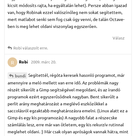
kicsit módosíts rajta, ha egyáltalán lehet). Persze abban igazad
van, hogy Robinak ezzel valószínűleg nem sokat segítettem,
mert matlabot senki sem fog csak úgy venni, de talán Octave-
ben is meg lehet oldani viszonylag egyszerűen.
Válasz
Robi
válaszolt erre.
Robi
2009. márc 20.
R
Segítettél, régóta keresek hasonló programot, már
bundi
amennyire a meló mellett van erre idő. Az problémák nagy
részét sikerült a Gimp segítségével megoldani, és az írandó
programok ezért egyszerűsödnek nagyban. Bent sikerült a
perlit arány meghatározást a meglévő eszközökkel a
saccolásról egzaktabb meghatározásra emelni. (Linux alatt ez a
Gimp és egy kis programozás) A nagyobb falat a részecske
számlálás lesz, erre már van ötletem, egy kis rekurzív rutinnal
meglehet oldani. :) Már csak olyan apróságok vannak hátra, mint