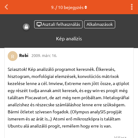
9
. /
10
bejegyzés
Asztali felhasználás
Alkalmazások
Kép analízis
Robi
2009. márc 16.
R
Sziasztok! Kép analizáló programot keresnék. Élkeresés,
hisztogram, morfológiai elemzések, konvolúciós mátrixok
kezelése lenne a cél. Imview, Extreme nem jött össze, a qtiplot
egy részét tudja annak amit keresek, és egy win-es progit még
találtam Pixcavatort, de azt még nem próbáltam. Metalográfiai
analízishez és részecske számláláshoz lenne erre szükségem.
Bármi ötletet szívesen fogadok. (Olympus analySIS progiját
ismerem és az árát is...) Atomi erő mikroszkópra is találtam
Ubuntu alá analizáló progit, remélem hogy erre is van.
Válasz