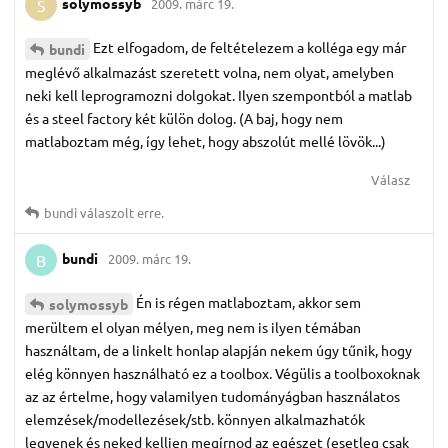
solymossyb
2009. márc 19.
S
Ezt elfogadom, de feltételezem a kolléga egy már
bundi
meglévő alkalmazást szeretett volna, nem olyat, amelyben
neki kell leprogramozni dolgokat. Ilyen szempontból a matlab
és a steel factory két külön dolog. (A baj, hogy nem
matlaboztam még, így lehet, hogy abszolút mellé lövök...)
Válasz
bundi
válaszolt erre.
bundi
2009. márc 19.
B
Én is régen matlaboztam, akkor sem
solymossyb
merültem el olyan mélyen, meg nem is ilyen témában
használtam, de a linkelt honlap alapján nekem úgy tűnik, hogy
elég könnyen használható ez a toolbox. Végülis a toolboxoknak
az az értelme, hogy valamilyen tudományágban használatos
elemzések/modellezések/stb. könnyen alkalmazhatók
legyenek és neked kelljen megírnod az egészet (esetleg csak