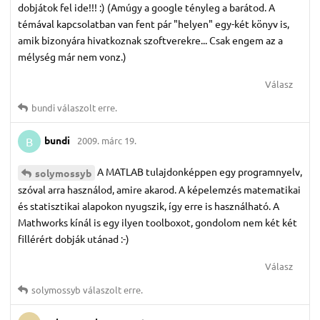
dobjátok fel ide!!! :) (Amúgy a google tényleg a barátod. A
témával kapcsolatban van fent pár "helyen" egy-két könyv is,
amik bizonyára hivatkoznak szoftverekre... Csak engem az a
mélység már nem vonz.)
Válasz
bundi
válaszolt erre.
bundi
2009. márc 19.
B
A MATLAB tulajdonképpen egy programnyelv,
solymossyb
szóval arra használod, amire akarod. A képelemzés matematikai
és statisztikai alapokon nyugszik, így erre is használható. A
Mathworks kínál is egy ilyen toolboxot, gondolom nem két két
fillérért dobják utánad :-)
Válasz
solymossyb
válaszolt erre.