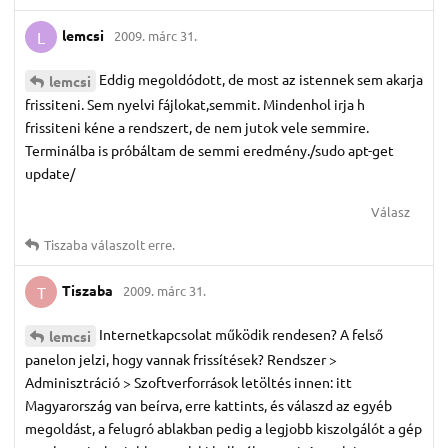
lemcsi
2009. márc 31.
L
Eddig megoldódott, de most az istennek sem akarja
lemcsi
frissiteni. Sem nyelvi fájlokat,semmit. Mindenhol irja h
frissiteni kéne a rendszert, de nem jutok vele semmire.
Terminálba is próbáltam de semmi eredmény./sudo apt-get
update/
Válasz
Tiszaba
válaszolt erre.
Tiszaba
2009. márc 31.
T
Internetkapcsolat működik rendesen? A felső
lemcsi
panelon jelzi, hogy vannak frissítések? Rendszer >
Adminisztráció > Szoftverforrások letöltés innen: itt
Magyarország van beírva, erre kattints, és válaszd az egyéb
megoldást, a felugró ablakban pedig a legjobb kiszolgálót a gép