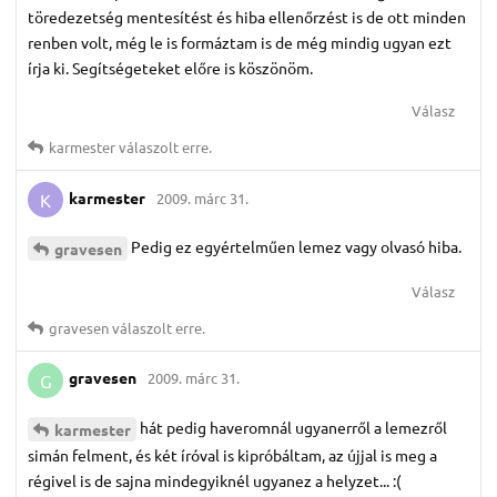
töredezetség mentesítést és hiba ellenőrzést is de ott minden
renben volt, még le is formáztam is de még mindig ugyan ezt
írja ki. Segítségeteket előre is köszönöm.
Válasz
karmester
válaszolt erre.
karmester
2009. márc 31.
K
Pedig ez egyértelműen lemez vagy olvasó hiba.
gravesen
Válasz
gravesen
válaszolt erre.
gravesen
2009. márc 31.
G
hát pedig haveromnál ugyanerről a lemezről
karmester
simán felment, és két íróval is kipróbáltam, az újjal is meg a
régivel is de sajna mindegyiknél ugyanez a helyzet... :(