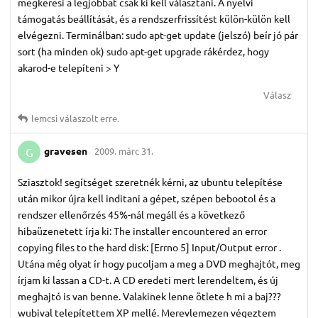
megkeresi a legjobbat csak ki kell választani. A nyelvi
támogatás beállítását, és a rendszerfrissítést külön-külön kell
elvégezni. Terminálban: sudo apt-get update (jelszó) beír jó pár
sort (ha minden ok) sudo apt-get upgrade rákérdez, hogy
akarod-e telepíteni > Y
Válasz
lemcsi
válaszolt erre.
gravesen
2009. márc 31.
G
Sziasztok! segítséget szeretnék kérni, az ubuntu telepítése
után mikor újra kell inditani a gépet, szépen bebootol és a
rendszer ellenőrzés 45%-nál megáll és a következő
hibaüzenetett írja ki: The installer encountered an error
copying files to the hard disk: [Errno 5] Input/Output error .
Utána még olyat ír hogy pucoljam a meg a DVD meghajtót, meg
írjam ki lassan a CD-t. A CD eredeti mert lerendeltem, és új
meghajtó is van benne. Valakinek lenne ötlete h mi a baj???
wubival telepítettem XP mellé. Merevlemezen végeztem