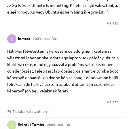
az Xp is és az Ubuntu is menni fog. Ki lehet majd választani, az
elején, hogy Xp vagy Ubuntu és nem bántják egymást. :-)
Válasz
lemcsi
2009. márc 30.
L
Hali Már felvetettem a kérdésem de eddig nem kaptam rá
választ mi lehet az oka. Adott egy laptop. sok példány ubuntu
kipiritva cd-re, mind ugyanazzal a problémával. elkezdeném a
cd ellenörzést, telepitést,kipróbálást, de amint eltünik a boot
képernyö onnantól kezdve se kép se hang... Windows-on belül
felraktam de ha kiválasztom az ubuntut szintén csak fekete
képernyö jön be... valakinek ötlet?
Válasz
Tiszaba
válaszolt erre.
Sziráki Tamás
2009. márc 30.
S