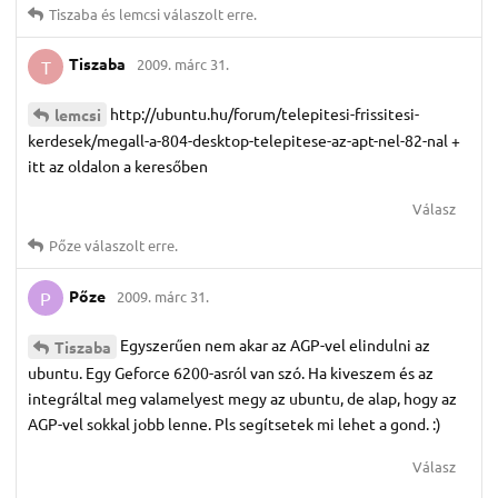
Tiszaba
és
lemcsi
válaszolt erre.
Tiszaba
2009. márc 31.
T
http://ubuntu.hu/forum/telepitesi-frissitesi-
lemcsi
kerdesek/megall-a-804-desktop-telepitese-az-apt-nel-82-nal +
itt az oldalon a keresőben
Válasz
Pőze
válaszolt erre.
Pőze
2009. márc 31.
P
Egyszerűen nem akar az AGP-vel elindulni az
Tiszaba
ubuntu. Egy Geforce 6200-asról van szó. Ha kiveszem és az
integráltal meg valamelyest megy az ubuntu, de alap, hogy az
AGP-vel sokkal jobb lenne. Pls segítsetek mi lehet a gond. :)
Válasz