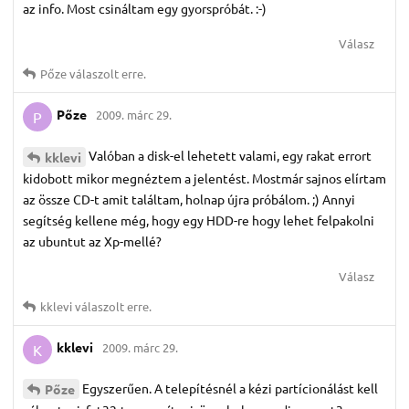
az info. Most csináltam egy gyorspróbát. :-)
Válasz
Pőze
válaszolt erre.
Pőze
2009. márc 29.
P
Valóban a disk-el lehetett valami, egy rakat errort
kklevi
kidobott mikor megnéztem a jelentést. Mostmár sajnos elírtam
az össze CD-t amit találtam, holnap újra próbálom. ;) Annyi
segítség kellene még, hogy egy HDD-re hogy lehet felpakolni
az ubuntut az Xp-mellé?
Válasz
kklevi
válaszolt erre.
kklevi
2009. márc 29.
K
Egyszerűen. A telepítésnél a kézi partícionálást kell
Pőze