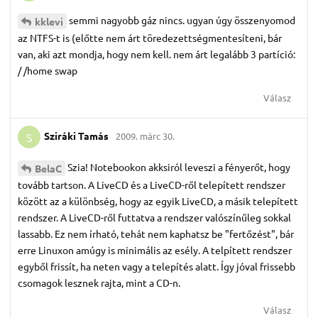
semmi nagyobb gáz nincs. ugyan úgy összenyomod
kklevi
az NTFS-t is (előtte nem árt töredezettségmentesíteni, bár
van, aki azt mondja, hogy nem kell. nem árt legalább 3 partíció:
/ /home swap
Válasz
Sziráki Tamás
2009. márc 30.
S
Szia! Notebookon akksiról leveszi a fényerőt, hogy
BelaC
tovább tartson. A LiveCD és a LiveCD-ről telepített rendszer
között az a különbség, hogy az egyik LiveCD, a másik telepített
rendszer. A LiveCD-ről futtatva a rendszer valószínűleg sokkal
lassabb. Ez nem írható, tehát nem kaphatsz be "fertőzést", bár
erre Linuxon amúgy is minimális az esély. A telpített rendszer
egyből frissít, ha neten vagy a telepítés alatt. Így jóval frissebb
csomagok lesznek rajta, mint a CD-n.
Válasz