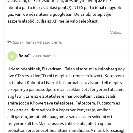
választani, fat32-t zsugorítani, üres helyre pedig az ext3
ubuntu partíciót (csatolási pont: /). NTFS partíciónál nagyobb
gáz van, de nézz utánna googleban. De az ubi telepítője
asszem alapból tudja az XP mellé való telepítést.
Válasz
Sziráki Tamás
válaszolt erre.
BelaC
2009. márc 29.
B
Udv mindenkinek, Elakadtam... Talan elsore: mi a kulonbseg egy
live CD-s es a LiveCD-rol telepitett rendszer kozott. Kerdezem
ezt, mivel Kubuntu Live-rol fut normalisan, viszont feltelepitve
a kepernyo par masodperc utan csokkentett fenyeron fut, amit
alig latni. Erre az elsotetulesre mar probaltam valasz talalni,
amire jott a KPowersave telepitese. Feltettem. Futtatom es
csak arra az idore valtozik a kepernyo fenyereje, amikor
allitgatom, amint abbahagyom, a szokasos lecsokkentett
fenyerore all be. Mar az osszes tobbi szobajoheto opcion
probaltam ertelmeset beallitani, mindhiaba. A masik furcsasag: