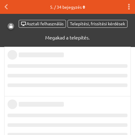
5
. /
34
bejegyzés
Asztali felhasználás
Telepítési, frissítési kérdések
Megakad a telepítés.