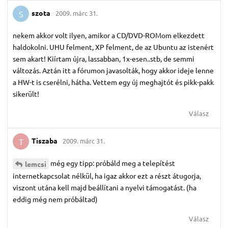
szota
2009. márc 31.
S
nekem akkor volt ilyen, amikor a CD/DVD-ROMom elkezdett
haldokolni. UHU felment, XP felment, de az Ubuntu az istenért
sem akart! Kiírtam újra, lassabban, 1x-esen..stb, de semmi
változás. Aztán itt a fórumon javasolták, hogy akkor ideje lenne
a HW-t is cserélni, hátha. Vettem egy új meghajtót és pikk-pakk
sikerült!
Válasz
Tiszaba
2009. márc 31.
T
még egy tipp: próbáld meg a telepítést
lemcsi
internetkapcsolat nélkül, ha igaz akkor ezt a részt átugorja,
viszont utána kell majd beállítani a nyelvi támogatást. (ha
eddig még nem próbáltad)
Válasz