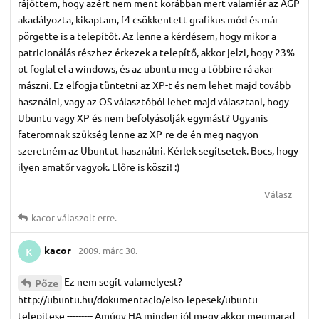
rájöttem, hogy azért nem ment korábban mert valamiér az AGP
akadályozta, kikaptam, f4 csökkentett grafikus mód és már
pörgette is a telepítőt. Az lenne a kérdésem, hogy mikor a
patricionálás részhez érkezek a telepítő, akkor jelzi, hogy 23%-
ot foglal el a windows, és az ubuntu meg a többire rá akar
mászni. Ez elfogja tüntetni az XP-t és nem lehet majd tovább
használni, vagy az OS választóból lehet majd választani, hogy
Ubuntu vagy XP és nem befolyásolják egymást? Ugyanis
fateromnak szükség lenne az XP-re de én meg nagyon
szeretném az Ubuntut használni. Kérlek segítsetek. Bocs, hogy
ilyen amatőr vagyok. Előre is köszi! :)
Válasz
kacor
válaszolt erre.
kacor
2009. márc 30.
K
Ez nem segít valamelyest?
Pőze
http://ubuntu.hu/dokumentacio/elso-lepesek/ubuntu-
telepitese --------- Amúgy HA minden jól megy akkor megmarad