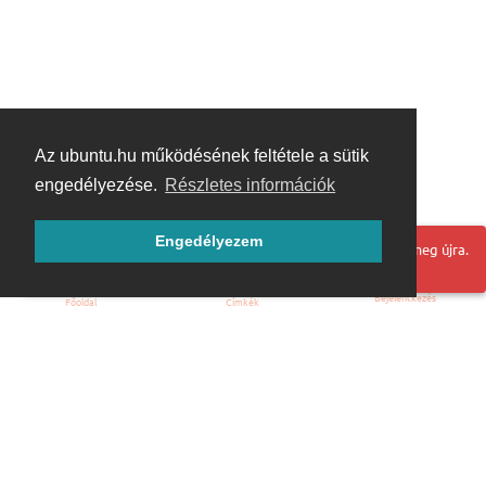
Az ubuntu.hu működésének feltétele a sütik
engedélyezése.
Részletes információk
Engedélyezem
Hoppá! Valami hiba történt. Frissítse az oldalt és próbálja meg újra.
Bejelentkezés
Főoldal
Címkék