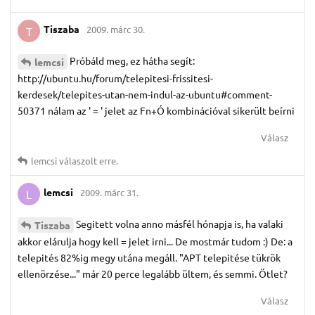
Tiszaba
2009. márc 30.
T
Próbáld meg, ez hátha segít:
lemcsi
http://ubuntu.hu/forum/telepitesi-frissitesi-
kerdesek/telepites-utan-nem-indul-az-ubuntu#comment-
50371 nálam az ' = ' jelet az Fn+Ó kombinációval sikerült beírni
Válasz
lemcsi
válaszolt erre.
lemcsi
2009. márc 31.
L
Segitett volna anno másfél hónapja is, ha valaki
Tiszaba
akkor elárulja hogy kell = jelet irni... De mostmár tudom :) De: a
telepités 82%ig megy utána megáll. "APT telepitése tükrök
ellenörzése..." már 20 perce legalább ültem, és semmi. Ötlet?
Válasz