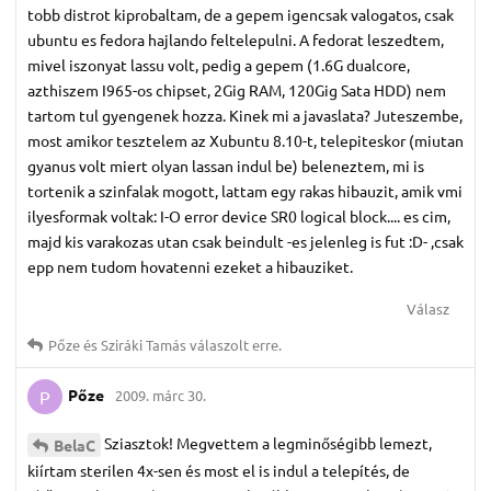
tobb distrot kiprobaltam, de a gepem igencsak valogatos, csak
ubuntu es fedora hajlando feltelepulni. A fedorat leszedtem,
mivel iszonyat lassu volt, pedig a gepem (1.6G dualcore,
azthiszem I965-os chipset, 2Gig RAM, 120Gig Sata HDD) nem
tartom tul gyengenek hozza. Kinek mi a javaslata? Juteszembe,
most amikor tesztelem az Xubuntu 8.10-t, telepiteskor (miutan
gyanus volt miert olyan lassan indul be) beleneztem, mi is
tortenik a szinfalak mogott, lattam egy rakas hibauzit, amik vmi
ilyesformak voltak: I-O error device SR0 logical block.... es cim,
majd kis varakozas utan csak beindult -es jelenleg is fut :D- ,csak
epp nem tudom hovatenni ezeket a hibauziket.
Válasz
Pőze
és
Sziráki Tamás
válaszolt erre.
Pőze
2009. márc 30.
P
Sziasztok! Megvettem a legminőségibb lemezt,
BelaC
kiírtam sterilen 4x-sen és most el is indul a telepítés, de