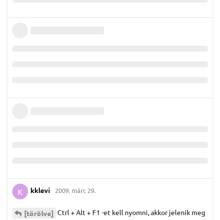
kklevi
2009. márc 29.
K
Ctrl + Alt + F1 -et kell nyomni, akkor jelenik meg
[törölve]