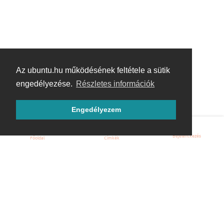
Az ubuntu.hu működésének feltétele a sütik
engedélyezése.
Részletes információk
Engedélyezem
Bejelentkezés
Főoldal
Címkék