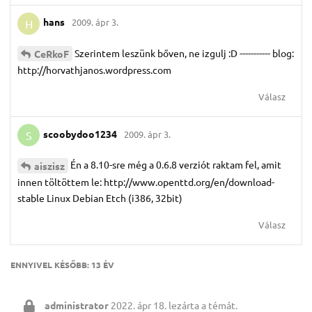
hans
2009. ápr 3.
H
Szerintem leszünk bőven, ne izgulj :D ----------- blog:
CeRkoF
http://horvathjanos.wordpress.com
Válasz
scoobydoo1234
2009. ápr 3.
S
Én a 8.10-sre még a 0.6.8 verziót raktam fel, amit
aiszisz
innen töltöttem le: http://www.openttd.org/en/download-
stable Linux Debian Etch (i386, 32bit)
Válasz
ENNYIVEL KÉSŐBB:
13 ÉV
administrator
2022. ápr 18.
lezárta a témát.