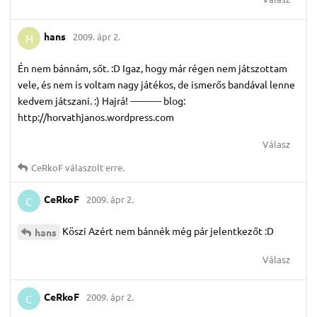
hans
2009. ápr 2.
H
Én nem bánnám, sőt. :D Igaz, hogy már régen nem játszottam
vele, és nem is voltam nagy játékos, de ismerős bandával lenne
kedvem játszani. :) Hajrá! ----------- blog:
http://horvathjanos.wordpress.com
Válasz
CeRkoF
válaszolt erre.
CeRkoF
2009. ápr 2.
C
Köszi Azért nem bánnék még pár jelentkezőt :D
hans
Válasz
CeRkoF
2009. ápr 2.
C