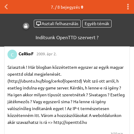
7
. /
8
bejegyzés
Asztali felhasználás
Egyéb témák
Indítsunk OpenTTD szervert ?
CeRkoF
2009. ápr 2.
C
Sziasztok ! Már blogban közzétettem egyszer az egyik magyar
openttd oldal megjelenését.
(http://ubuntu.hu/blog/cerkof/openttd) Volt szó ott arról, h
esetleg indulna egy game server. Kérdés, h lenne-e rá igény ?
Ha igen akkor milyen típusút szeretnétek ? Sivatagos ? Esetleg
játékmezős ? Vagy egyszerű sima ? Ha lenne rá igény
valószínűleg indítanánk egyet ! Az IP-t természetesen
közzétenném itt. Várom a hozzászólásokat A weboldalunkon
akár szavazhatsz is rá => http://openttd.hu
Válasz