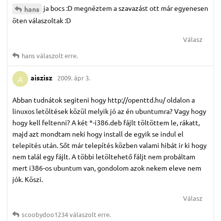
ja bocs :D megnéztem a szavazást ott már egyenesen
hans
öten válaszoltak :D
Válasz
hans
válaszolt erre.
aiszisz
2009. ápr 3.
A
Abban tudnátok segiteni hogy http://openttd.hu/ oldalon a
linuxos letöltések közül melyik jó az én ubuntumra? Vagy hogy
hogy kell feltenni? A két *-i386.deb fájlt töltöttem le, rákatt,
majd azt mondtam neki hogy install de egyik se indul el
telepités után. Sőt már telepítés közben valami hibát ir ki hogy
nem talál egy fájlt. A többi letöltehető fáljt nem probáltam
mert i386-os ubuntum van, gondolom azok nekem eleve nem
jók. Köszi.
Válasz
scoobydoo1234
válaszolt erre.