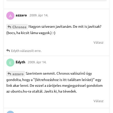
azzaro
2009. ápr 14.
A
Nagyon szívesen javítanám. De mit is javítsak?
Chronos
(bocs, ha kicsit láma vagyok.) :-)
Válasz
Edyth
válaszolt erre.
Edyth
2009. ápr 14.
E
Szerintem semmit. Chronos valószínű úgy
azzaro
gondolta, hogy a "(létrehozáshoz is itt találtam leírást)" egy
link akar lenni. De ezzel a zárójeles megjegyzéssel gondolom
az ubuntu.hu-ra utaltál. Javíts ki, ha tévedek.
Válasz