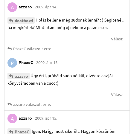
azzaro
2009. ápr 14.
A
Hol is kellene még sudonak lenni? :-) Segítenél,
deathowl
ha megkérlek? Mint írtam még új nekem a parancssor.
Válasz
PhazeC
válaszolt erre.
PhazeC
2009. ápr 15.
P
Úgy érti, próbáld sudo nélkül, elvégre a saját
azzaro
könyvtáradban van a cucc :)
Válasz
azzaro
válaszolt erre.
azzaro
2009. ápr 15.
A
Igen. Na így most sikerült. Nagyon köszönöm
PhazeC