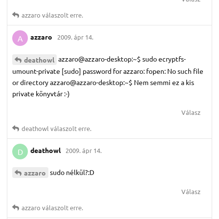
azzaro
válaszolt erre.
azzaro
2009. ápr 14.
A
azzaro@azzaro-desktop:~$ sudo ecryptfs-
deathowl
umount-private [sudo] password for azzaro: fopen: No such file
or directory azzaro@azzaro-desktop:~$ Nem semmi ez a kis
private könyvtár :-)
Válasz
deathowl
válaszolt erre.
deathowl
2009. ápr 14.
D
sudo nélkül?:D
azzaro
Válasz
azzaro
válaszolt erre.