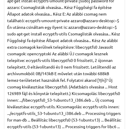
apt-get install ecryptfs-umount-private [sudo] password for
azzaro: Csomaglisták olvasása... Kész Függőségi fa építése
Állapot adatok olvasása... Kész E: Az alábbi csomag nem
található: ecryptfs-umount-private azzaro@azzaro-desktop:~$
Én utánna csináltam egy ilyent is: azzaro@azzaro-desktop:~$
sudo apt-get install ecryptfs-utils Csomaglisták olvasása... Kész
Függőségi fa építése Állapot adatok olvasása... Kész Az alábbi
extra csomagok kerülnek telepítésre: libecryptfs0 Javasolt
csomagok: opencryptoki Az alábbi ÚJ csomagok lesznek
telepítve: ecryptfs-utils libecryptfs0 0 frissített, 2 újonnan
telepített, 0 eltávolítandó és 0 nem frissített. Letöltendő az
archívumokból: 0B/143kB E művelet után további 688kB
lemez-területetet használok fel. Folytatni akarod [Y/n]? Új
csomag kiválasztása: libecryptfs0. (Adatbázis olvasása ... Most
126989 fájl és könyvtár telepített.) Kicsomagolás: libecryptfs0
innen: .../libecryptfs0_53-1ubuntu13_i386.deb ... Új csomag
kiválasztása: ecryptfs-utils. Kicsomagolás: ecryptfs-utils innen:
.../ecryptfs-utils_53-1ubuntu13_i386.deb ... Processing triggers
for man-db ... Beállítás: libecryptfs0 (53-1ubuntu13) ... Beállítás:
ecryptfs-utils (53-1ubuntu13) ... Processing triggers for libc6 ...