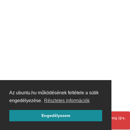
Az ubuntu.hu működésének feltétele a sütik
engedélyezése.
Részletes információk
Engedélyezem
Hoppá! Valami hiba történt. Frissítse az oldalt és próbálja meg újra.