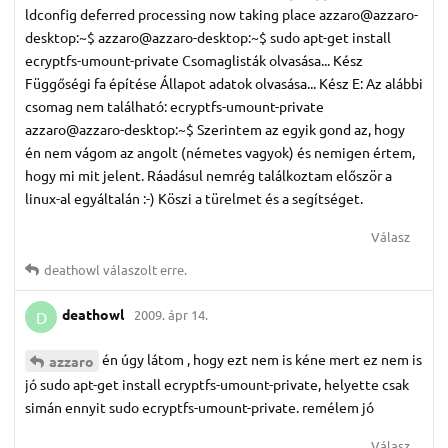
ldconfig deferred processing now taking place azzaro@azzaro-
desktop:~$ azzaro@azzaro-desktop:~$ sudo apt-get install
ecryptfs-umount-private Csomaglisták olvasása... Kész
Függőségi fa építése Állapot adatok olvasása... Kész E: Az alábbi
csomag nem található: ecryptfs-umount-private
azzaro@azzaro-desktop:~$ Szerintem az egyik gond az, hogy
én nem vágom az angolt (németes vagyok) és nemigen értem,
hogy mi mit jelent. Ráadásul nemrég találkoztam először a
linux-al egyáltalán :-) Köszi a türelmet és a segítséget.
Válasz
deathowl
válaszolt erre.
deathowl
2009. ápr 14.
D
én úgy látom , hogy ezt nem is kéne mert ez nem is
azzaro
jó sudo apt-get install ecryptfs-umount-private, helyette csak
simán ennyit sudo ecryptfs-umount-private. remélem jó
Válasz