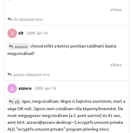
Válasz
zlt
válaszolt erre.
zlt
2009. ápr 14.
Z
chmod előtt a kettes pontban található lépést
azzaro
megcsináltad?
Válasz
azzaro
válaszolt erre.
azzaro
2009. ápr 14.
A
Igen, megcsináltam. Végre is hajtotta szerintem, mert a
zlt
vége OK volt. Sajnos nem csináltam róla képernyőmentést. De
most mégegyszer megcsináltam (a 2. pont szerint) és itt van,
amit kiírt: azzaro@azzaro-desktop:~$ ecryptfs-umount-private
A(z) "ecryptfs-umount-private" program jelenleg nincs