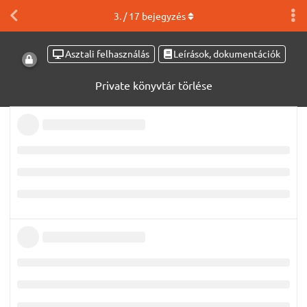
3
. /
17
bejegyzés
Asztali felhasználás
Leírások, dokumentációk
Private könyvtár törlése