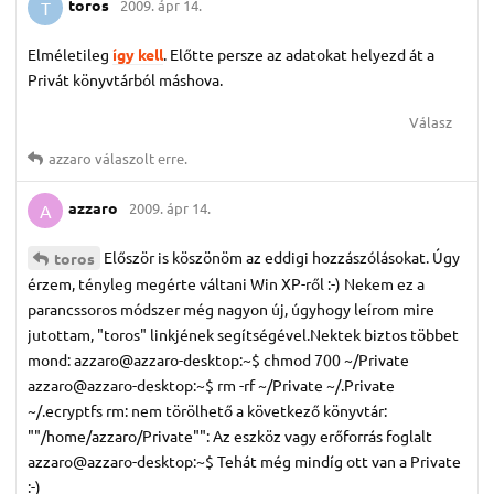
toros
2009. ápr 14.
T
Elméletileg
így kell
. Előtte persze az adatokat helyezd át a
Privát könyvtárból máshova.
Válasz
azzaro
válaszolt erre.
azzaro
2009. ápr 14.
A
Először is köszönöm az eddigi hozzászólásokat. Úgy
toros
érzem, tényleg megérte váltani Win XP-ről :-) Nekem ez a
parancssoros módszer még nagyon új, úgyhogy leírom mire
jutottam, "toros" linkjének segítségével.Nektek biztos többet
mond: azzaro@azzaro-desktop:~$ chmod 700 ~/Private
azzaro@azzaro-desktop:~$ rm -rf ~/Private ~/.Private
~/.ecryptfs rm: nem törölhető a következő könyvtár:
""/home/azzaro/Private"": Az eszköz vagy erőforrás foglalt
azzaro@azzaro-desktop:~$ Tehát még mindíg ott van a Private
:-)