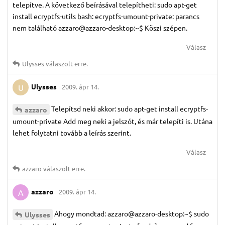
telepítve. A következő beírásával telepítheti: sudo apt-get
install ecryptfs-utils bash: ecryptfs-umount-private: parancs
nem található azzaro@azzaro-desktop:~$ Köszi szépen.
Válasz
Ulysses
válaszolt erre.
Ulysses
2009. ápr 14.
U
Telepítsd neki akkor: sudo apt-get install ecryptfs-
azzaro
umount-private Add meg neki a jelszót, és már telepíti is. Utána
lehet folytatni tovább a leírás szerint.
Válasz
azzaro
válaszolt erre.
azzaro
2009. ápr 14.
A
Ahogy mondtad: azzaro@azzaro-desktop:~$ sudo
Ulysses