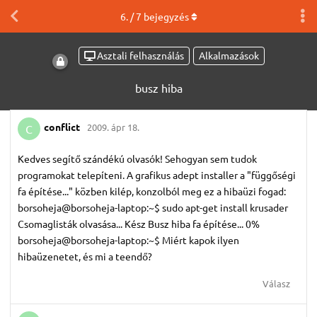
6
. /
7
bejegyzés
Asztali felhasználás
Alkalmazások
busz hiba
conflict
2009. ápr 18.
C
Kedves segítő szándékú olvasók! Sehogyan sem tudok
programokat telepíteni. A grafikus adept installer a "függőségi
fa építése..." közben kilép, konzolból meg ez a hibaüzi fogad:
borsoheja@borsoheja-laptop:~$ sudo apt-get install krusader
Csomaglisták olvasása... Kész Busz hiba fa építése... 0%
borsoheja@borsoheja-laptop:~$ Miért kapok ilyen
hibaüzenetet, és mi a teendő?
Válasz