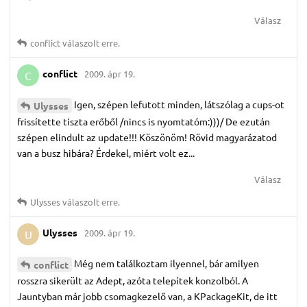
Válasz
conflict
válaszolt erre.
conflict
2009. ápr 19.
C
Igen, szépen lefutott minden, látszólag a cups-ot
Ulysses
frissítette tiszta erőből /nincs is nyomtatóm:)))/ De ezután
szépen elindult az update!!! Köszönöm! Rövid magyarázatod
van a busz hibára? Érdekel, miért volt ez...
Válasz
Ulysses
válaszolt erre.
Ulysses
2009. ápr 19.
U
Még nem találkoztam ilyennel, bár amilyen
conflict
rosszra sikerült az Adept, azóta telepítek konzolból. A
Jauntyban már jobb csomagkezelő van, a KPackageKit, de itt