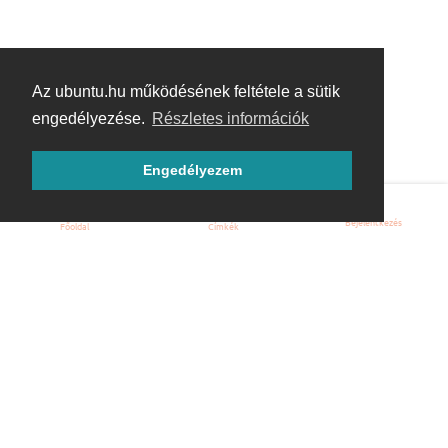
Az ubuntu.hu működésének feltétele a sütik
engedélyezése.
Részletes információk
Engedélyezem
Bejelentkezés
Főoldal
Címkék
Kezdőoldal
Blog
ÁSZF
Szabályzat
Kapcsolat