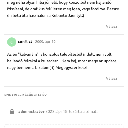
meg néha olyan hiba jön elő, hogy konzolból nem hajlandó
frissíteni, de grafikus felületen meg igen, vagy fordítva. Persze
én béta óta használom a Kubuntu Jauntyt:)
Válasz
conflict
2009. ápr 19.
C
Az én "kálváriám" is konzolos telepítésből indult, nem volt
hajlandó felrakni a krusadert... Nem baj, most megy az update,
nagy bennem a bizalom:))) Mégegyszer köszi!
Válasz
ENNYIVEL KÉSŐBB:
13 ÉV
administrator
2022. ápr 18.
lezárta a témát.