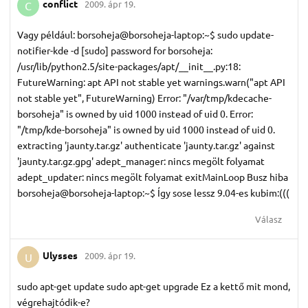
conflict
2009. ápr 19.
C
Vagy például: borsoheja@borsoheja-laptop:~$ sudo update-
notifier-kde -d [sudo] password for borsoheja:
/usr/lib/python2.5/site-packages/apt/__init__.py:18:
FutureWarning: apt API not stable yet warnings.warn("apt API
not stable yet", FutureWarning) Error: "/var/tmp/kdecache-
borsoheja" is owned by uid 1000 instead of uid 0. Error:
"/tmp/kde-borsoheja" is owned by uid 1000 instead of uid 0.
extracting 'jaunty.tar.gz' authenticate 'jaunty.tar.gz' against
'jaunty.tar.gz.gpg' adept_manager: nincs megölt folyamat
adept_updater: nincs megölt folyamat exitMainLoop Busz hiba
borsoheja@borsoheja-laptop:~$ Így sose lessz 9.04-es kubim:(((
Válasz
Ulysses
2009. ápr 19.
U
sudo apt-get update sudo apt-get upgrade Ez a kettő mit mond,
végrehajtódik-e?