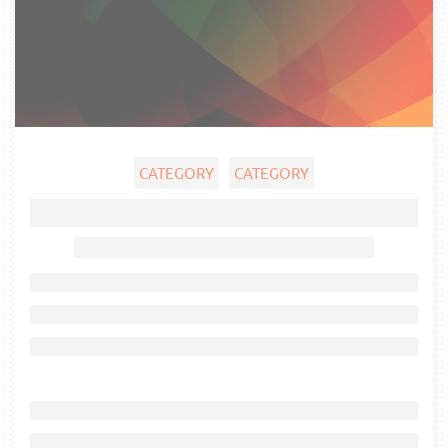
CATEGORY
CATEGORY
Ghost title