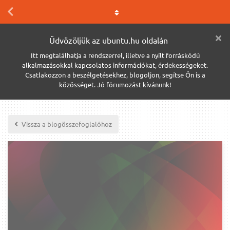
Üdvözöljük az ubuntu.hu oldalán
Itt megtalálhatja a rendszerrel, illetve a nyílt forráskódú
alkalmazásokkal kapcsolatos információkat, érdekességeket.
Csatlakozzon a beszélgetésekhez, blogoljon, segítse Ön is a
közösséget. Jó fórumozást kívánunk!
Vissza a blogösszefoglalóhoz