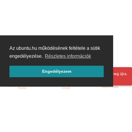
Az ubuntu.hu működésének feltétele a sütik
engedélyezése.
Részletes információk
Engedélyezem
Hoppá! Valami hiba történt. Frissítse az oldalt és próbálja meg újra.
Bejelentkezés
Főoldal
Címkék