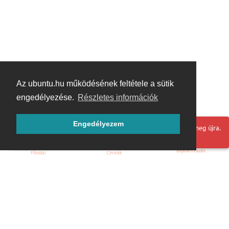
Az ubuntu.hu működésének feltétele a sütik
engedélyezése.
Részletes információk
Engedélyezem
Hoppá! Valami hiba történt. Frissítse az oldalt és próbálja meg újra.
Bejelentkezés
Főoldal
Címkék