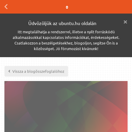
Üdvözöljük az ubuntu.hu oldalán
Itt megtalálhatja a rendszerrel, illetve a nyílt forráskódú
alkalmazásokkal kapcsolatos információkat, érdekességeket.
Csatlakozzon a beszélgetésekhez, blogoljon, segítse Ön is a
közösséget. Jó fórumozást kívánunk!
Vissza a blogösszefoglalóhoz