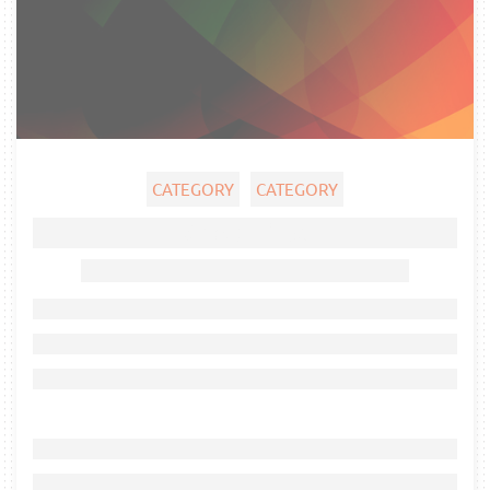
CATEGORY
CATEGORY
Ghost title