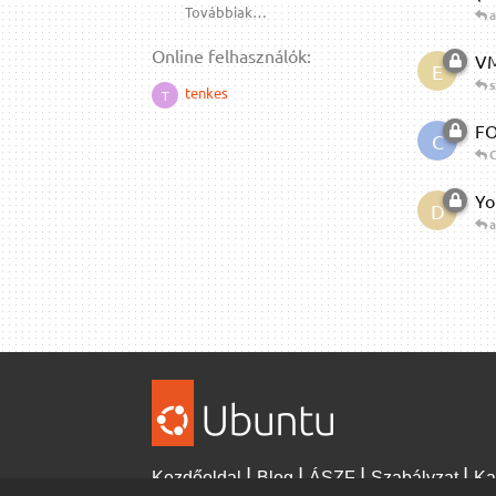
Továbbiak…
a
Online felhasználók:
VM
E
s
tenkes
T
FO
C
Yo
D
a
Kezdőoldal
Blog
ÁSZF
Szabályzat
Ka