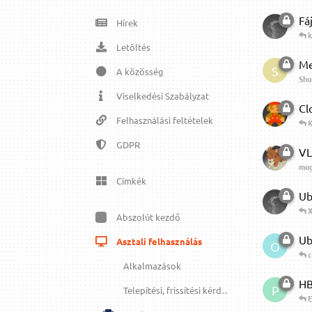
Fá
Hírek
k
Letöltés
Me
S
A közösség
Shu
Viselkedési Szabályzat
Cl
Felhasználási feltételek
K
GDPR
VL
mug
Címkék
Ub
X
Abszolút kezdő
Ub
Asztali felhasználás
O
c
Alkalmazások
HB
P
Telepítési, frissítési kérdések
E