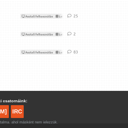
25
25
válasz
Asztali felhasználás
Leírások, dokumentációk
2
2
válasz
Asztali felhasználás
Leírások, dokumentációk
83
83
válasz
Asztali felhasználás
Leírások, dokumentációk
i csatornáink:
[M]
IRC
rtalma, ahol másként nem jelezzük,
ommons Nevezd meg! – Így add tovább!
licenc