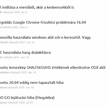
jl indítása a menüből, akár a kedvencekből is
lt
válaszolt
2024. jan 4.
goldás Google Chrome frissítési problémára 16.04
n
indította
2023. márc 5.
onezilla használata windows alól ssh-n keresztül. Vagy.
ittus2
válaszolt
2021. nov 21.
C használata hang átalakításra
li
indította
2021. nov 13.
untu lemezkép SHA256SUMS értékének ellenőrzése OSX alól
plosive
válaszolt
2020. dec 16.
untu 20.04 eddig nem tapasztalt hiba
sucsu
válaszolt
2020. nov 18.
O GO lejátszási hiba (Megoldva)
gonci
válaszolt
2020. júl 25.