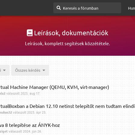
Hun
Leírások, dokumentációk
Leírások, komplett segítések közzététele.
i
Összes kérdés
rtual Machine Manager (QEMU, KVM, virt-manager)
ala2
válaszolt
2025. aug 17.
rtualBoxban a Debian 12.10 netinst telepítőt nem tudtam elindí
suhas32
válaszolt
2025. ápr 25.
va 8 telepítése az ÁNYK-hoz
ziget
válaszolt
2024. jún 26.