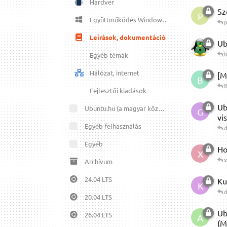
Hardver
Sz
P
Együttműködés Windowszal
Leírások, dokumentációk
Ub
i
Egyéb témák
Hálózat, internet
[M
B
B
Fejlesztői kiadások
Ub
Ubuntu.hu (a magyar közösség)
G
vi
Egyéb felhasználás
d.
Egyéb
Ho
X
x
Archívum
24.04 LTS
Ku
K
d
20.04 LTS
Ub
26.04 LTS
A
(M