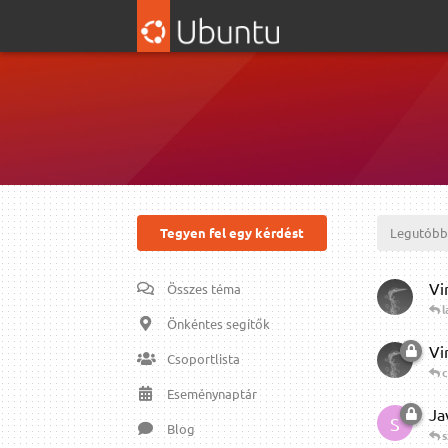
Tegyen fel egy kérdést
Legutóbb
Vi
Összes téma
l
Önkéntes segítők
Vi
Csoportlista
c
Eseménynaptár
Ja
S
Blog
s