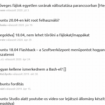
öveges fájlok egyetlen sorának változtatása parancssorban [Me
pnem
válaszolt
2020. júl 3.
untu 20.04-en két root felhasználó?
danka
válaszolt
2020. jún 19.
egoldva] 18.04, nem lehet törölni a fájlokat/mappákat
rute
válaszolt
2020. ápr 29.
untu 18.04 Flashback – a Szoftverközpont menüpontot hogyan
sszatenni
​r.​i.​
válaszolt
2020. ápr 24.
gyan kellene ismerkednem a Bash-el? []
XxLilyxXx
válaszolt
2019. okt 30.
buntu fordítás
niel
válaszolt
2019. ápr 15.
untu Studio alatt youtube-os video-sor lejátszó állomány készí
egoldva)