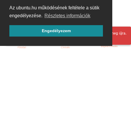
Az ubuntu.hu működésének feltétele a sütik
engedélyezése.
Részletes információk
Engedélyezem
Hoppá! Valami hiba történt. Frissítse az oldalt és próbálja meg újra.
Bejelentkezés
Főoldal
Címkék
Kezdőoldal
Blog
ÁSZF
Szabályzat
Kapcsolat
ubuntu.hu :: Magyar Ubuntu Közösség
© 2007 – 2026