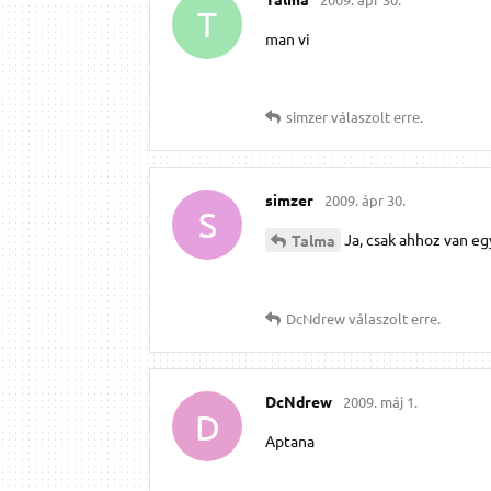
T
man vi
simzer
válaszolt erre.
simzer
2009. ápr 30.
S
Ja, csak ahhoz van eg
Talma
DcNdrew
válaszolt erre.
DcNdrew
2009. máj 1.
D
Aptana