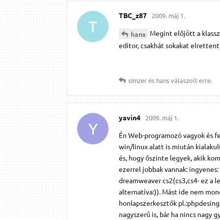
TBC_z87
2009. máj 1.
T
Megint előjött a klass
hans
editor, csakhát sokakat elrettent
simzer
és
hans
válaszolt erre.
yavin4
2009. máj 1.
Y
Én Web-programozó vagyok és fej
win/linux alatt is miután kialak
és, hogy őszinte legyek, akik ko
ezerrel jobbak vannak: ingyenes: 
dreamweaver cs2(cs3,cs4- ez a leg
alternatíva:)). Mást ide nem mo
honlapszerkesztők pl.:phpdesinger
nagyszerű is, bár ha nincs nagy 