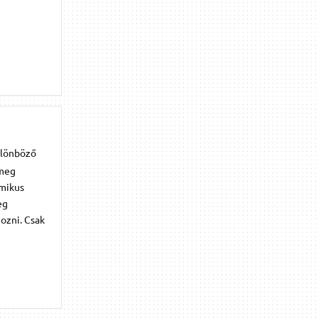
ülönböző
 meg
amikus
eg
ozni. Csak