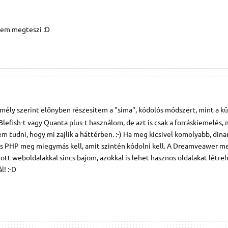
kem megteszi :D
emély szerint előnyben részesítem a "sima", kódolós módszert, mint a k
lefish-t vagy Quanta plus-t használom, de azt is csak a forráskiemelés,
m tudni, hogy mi zajlik a háttérben. :-) Ha meg kicsivel komolyabb, din
is PHP meg miegymás kell, amit szintén kódolni kell. A Dreamveawer m
tt weboldalakkal sincs bajom, azokkal is lehet hasznos oldalakat létreh
l! :-D