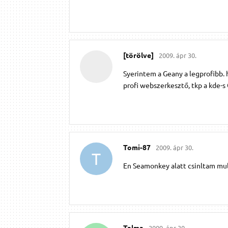
[törölve]
2009. ápr 30.
Syerintem a Geany a legprofibb.
profi webszerkesztő, tkp a kde-s
Tomi-87
2009. ápr 30.
T
En Seamonkey alatt csinltam mul
Talma
2009. ápr 30.