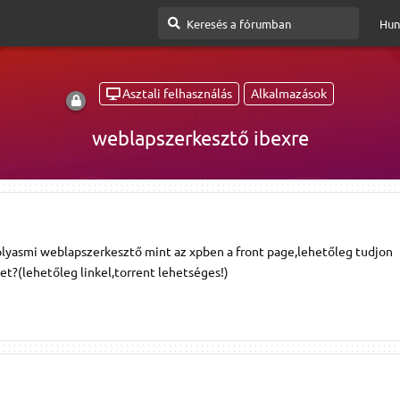
Hun
Asztali felhasználás
Alkalmazások
weblapszerkesztő ibexre
lyasmi weblapszerkesztő mint az xpben a front page,lehetőleg tudjon
t?(lehetőleg linkel,torrent lehetséges!)