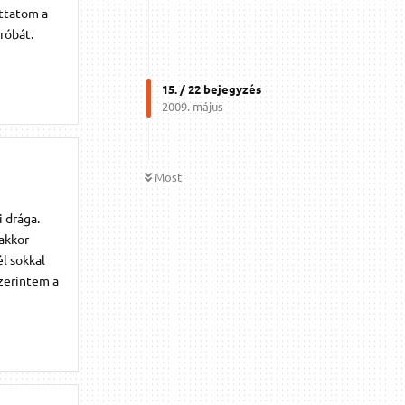
uttatom a
róbát.
15
. /
22
bejegyzés
2009. május
Most
 drága.
akkor
l sokkal
szerintem a