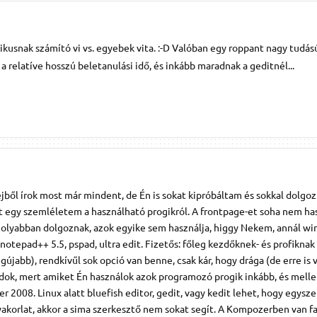
zikusnak számító vi vs. egyebek vita. :-D Valóban egy roppant nagy tudás
 a relatíve hosszú beletanulási idő, és inkább maradnak a geditnél...
ből írok most már mindent, de Én is sokat kipróbáltam és sokkal dolgo
ult egy szemléletem a használható progikról. A frontpage-et soha nem h
molyabban dolgoznak, azok egyike sem használja, higgy Nekem, annál win
notepad++ 5.5, pspad, ultra edit. Fizetős: főleg kezdőknek- és profiknak
újabb), rendkívűl sok opció van benne, csak kár, hogy drága (de erre is 
ndok, mert amiket Én használok azok programozó progik inkább, és melle
 2008. Linux alatt bluefish editor, gedit, vagy kedit lehet, hogy egysze
gyakorlat, akkor a sima szerkesztő nem sokat segít. A Kompozerben van fa