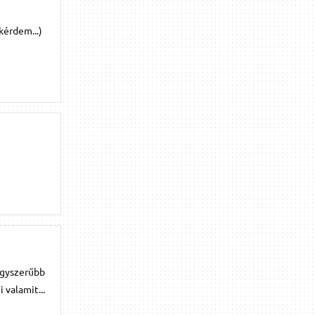
kérdem...)
 egyszerűbb
valamit...