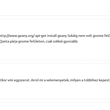
 http://www.geany.org/ apt-get install geany Sokáig nem volt gnome fel
 Qanta párja gnome felületen, csak sokkal gyorsabb.
tkor vmi egyszerut. Arrol mi a velemenyetek, milyen a tobbihez kepest