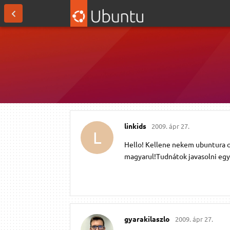
linkids
2009. ápr 27.
L
Hello! Kellene nekem ubuntura o
magyarul!Tudnátok javasolni egye
gyarakilaszlo
2009. ápr 27.