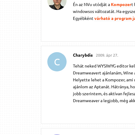
Én az NVu utódját a
Kompozer
t
windowsos változatát. Ha egyszer
Egyébként
várható a program j
Charybdis
2009. ápr 27.
C
Tehát neked WYSIWYG editor kell
Dreamweavert ajánlanám, Wine al
Helyette lehet a Kompozer, ami n
ajánlom az Aptanát. Hátránya, ho
jobb szerintem, és aktívan fejles
Dreamweaver a legjobb, még akkor