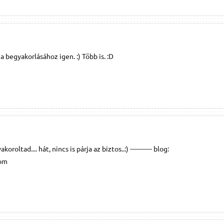
a begyakorlásához igen. :) Több is. :D
roltad.... hát, nincs is párja az biztos..:) ----------- blog:
com