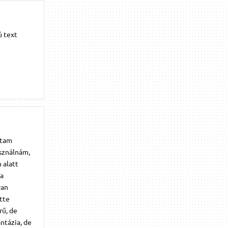
ú text
ztam
asználnám,
 alatt
 a
van
tte
rű, de
ntázia, de