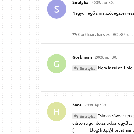
Sirályka
2009. ápr 30.
S
Nagyon égő sima szövegszerkesztő
Gorkhaan
,
hans
és
TBC_z87
válas
Gorkhaan
2009. ápr 30.
G
Nem lassú az 1 picit
Sirályka
hans
2009. ápr 30.
H
"sima szövegszerke
Sirályka
editorra gondolsz akkor, egyálta
:) ----------- blog: http://horvath