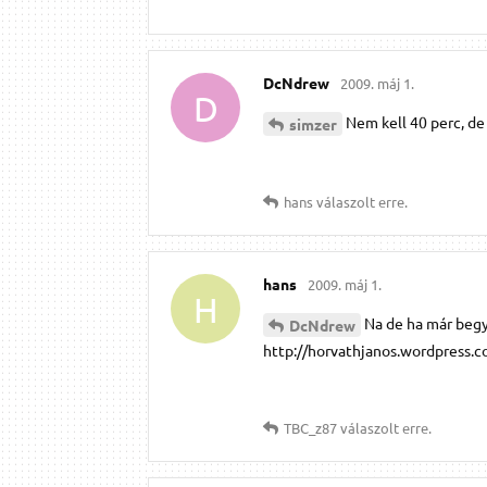
DcNdrew
2009. máj 1.
D
Nem kell 40 perc, de 
simzer
hans
válaszolt erre.
hans
2009. máj 1.
H
Na de ha már begyako
DcNdrew
http://horvathjanos.wordpress.
TBC_z87
válaszolt erre.