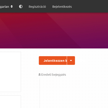
garian
Regisztráció
Bejelentkezés
Jelentkezzen be a válaszhoz
Eredeti bejegyzés