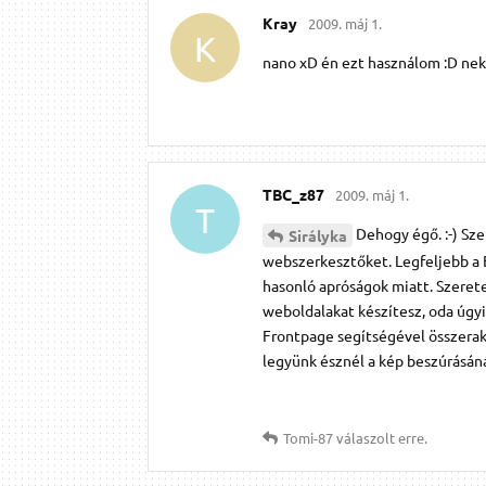
Kray
2009. máj 1.
K
nano xD én ezt használom :D ne
TBC_z87
2009. máj 1.
T
Dehogy égő. :-) Sz
Sirályka
webszerkesztőket. Legfeljebb a B
hasonló apróságok miatt. Szerete
weboldalakat készítesz, oda úgy
Frontpage segítségével összerako
legyünk észnél a kép beszúrásáná
Tomi-87
válaszolt erre.