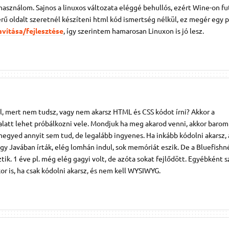
 használom. Sajnos a linuxos változata eléggé behullós, ezért Wine-on f
ű oldalt szeretnél készíteni html kód ismertség nélkül, ez megér egy p
avítása/fejlesztése
, így szerintem hamarosan Linuxon is jó lesz.
, mert nem tudsz, vagy nem akarsz HTML és CSS kódot írni? Akkor a
att lehet próbálkozni vele. Mondjuk ha meg akarod venni, akkor baromi
egyed annyit sem tud, de legalább ingyenes. Ha inkább kódolni akarsz, 
gy Javában írták, elég lomhán indul, sok memóriát eszik. De a Bluefishné
ztik. 1 éve pl. még elég gagyi volt, de azóta sokat fejlődött. Egyébként 
 is, ha csak kódolni akarsz, és nem kell WYSIWYG.