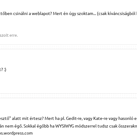
ben csinálni a weblapot? Mert én úgy szoktam... (csak kíváncsiságból 
zolt erre.
? :)
sztő" alatt mit értesz? Mert ha pl. Gedit-re, vagy Kate-re vagy hasonló
lán nem égő. Sokkal égőbb ha WYSIWYG módszerrel tudsz csak összerakni 
janos.wordpress.com