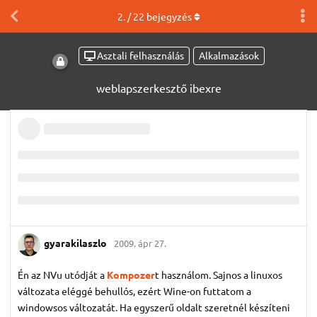
2
. /
22
bejegyzés
Asztali felhasználás
Alkalmazások
weblapszerkesztő ibexre
gyarakilaszlo
2009. ápr 27.
Én az NVu utódját a
Kompozer
t használom. Sajnos a linuxos
változata eléggé behullós, ezért Wine-on futtatom a
windowsos változatát. Ha egyszerű oldalt szeretnél készíteni