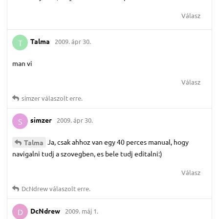
Válasz
Talma
2009. ápr 30.
T
man vi
Válasz
simzer
válaszolt erre.
simzer
2009. ápr 30.
S
Ja, csak ahhoz van egy 40 perces manual, hogy
Talma
navigalni tudj a szovegben, es bele tudj editalni:)
Válasz
DcNdrew
válaszolt erre.
DcNdrew
2009. máj 1.
D