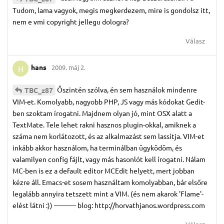
Tudom, lama vagyok, megis megkerdezem, mire is gondolsz itt,
nem e vmi copyright jellegu dologra?
Válasz
hans
2009. máj 2.
H
Őszintén szólva, én sem használok mindenre
TBC_z87
VIM-et. Komolyabb, nagyobb PHP, JS vagy más kódokat Gedit-
ben szoktam írogatni. Majdnem olyan jó, mint OSX alatt a
TextMate. Tele lehet rakni hasznos plugin-okkal, amiknek a
száma nem korlátozott, és az alkalmazást sem lassítja. VIM-et
inkább akkor használom, ha terminálban ügyködöm, és
valamilyen config fájlt, vagy más hasonlót kell írogatni. Nálam
MC-ben is ez a default editor MCEdit helyett, mert jobban
kézre áll. Emacs-et sosem használtam komolyabban, bár elsőre
legalább annyira tetszett mint a VIM. (és nem akarok 'Flame'-
elést látni :)) ----------- blog: http://horvathjanos.wordpress.com