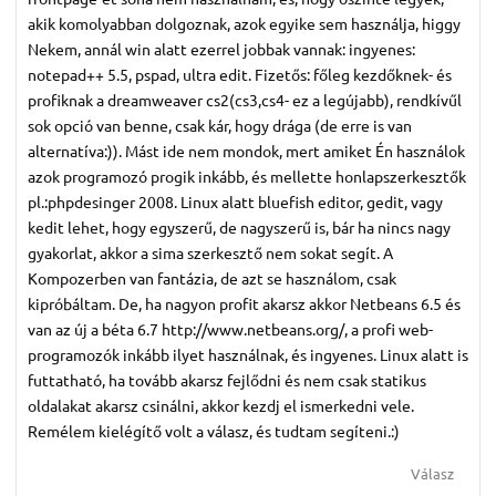
akik komolyabban dolgoznak, azok egyike sem használja, higgy
Nekem, annál win alatt ezerrel jobbak vannak: ingyenes:
notepad++ 5.5, pspad, ultra edit. Fizetős: főleg kezdőknek- és
profiknak a dreamweaver cs2(cs3,cs4- ez a legújabb), rendkívűl
sok opció van benne, csak kár, hogy drága (de erre is van
alternatíva:)). Mást ide nem mondok, mert amiket Én használok
azok programozó progik inkább, és mellette honlapszerkesztők
pl.:phpdesinger 2008. Linux alatt bluefish editor, gedit, vagy
kedit lehet, hogy egyszerű, de nagyszerű is, bár ha nincs nagy
gyakorlat, akkor a sima szerkesztő nem sokat segít. A
Kompozerben van fantázia, de azt se használom, csak
kipróbáltam. De, ha nagyon profit akarsz akkor Netbeans 6.5 és
van az új a béta 6.7 http://www.netbeans.org/, a profi web-
programozók inkább ilyet használnak, és ingyenes. Linux alatt is
futtatható, ha tovább akarsz fejlődni és nem csak statikus
oldalakat akarsz csinálni, akkor kezdj el ismerkedni vele.
Remélem kielégítő volt a válasz, és tudtam segíteni.:)
Válasz