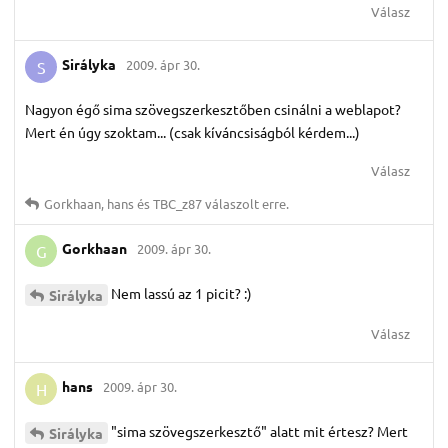
Válasz
Sirályka
2009. ápr 30.
S
Nagyon égő sima szövegszerkesztőben csinálni a weblapot?
Mert én úgy szoktam... (csak kíváncsiságból kérdem...)
Válasz
Gorkhaan
,
hans
és
TBC_z87
válaszolt erre.
Gorkhaan
2009. ápr 30.
G
Nem lassú az 1 picit? :)
Sirályka
Válasz
hans
2009. ápr 30.
H
"sima szövegszerkesztő" alatt mit értesz? Mert
Sirályka