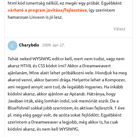
html kód ismertség nélkül, ez megér egy próbát. Egyébként
várható a program javítása/fejlesztése
, így szerintem
hamarosan Linuxon is jó lesz.
Válasz
Charybdis
2009. ápr 27.
C
Tehát neked WYSIWYG editor kell, mert nem tudsz, vagy nem
akarsz HTML és CSS kódot írni? Akkor a Dreamweavert
ajánlanám, Wine alatt lehet próbálkozni vele. Mondjuk ha meg
akarod venni, akkor baromi drága. Helyette lehet a Kompozer,
ami negyed annyit sem tud, de legalább ingyenes. Ha inkább
kódolni akarsz, akkor ajánlom az Aptanát. Hátránya, hogy
Javában írták, elég lomhán indul, sok memóriát eszik. De a
Bluefishnél sokkal jobb szerintem, és aktívan fejlesztik. 1 éve
pl. még elég gagyi volt, de azóta sokat fejlődött. Egyébként
szerintem a Dreamweaver a legjobb, még akkor is, ha csak
kódolni akarsz, és nem kell WYSIWYG.