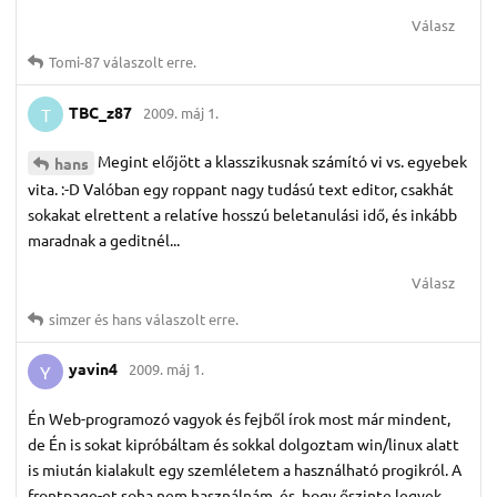
Válasz
Tomi-87
válaszolt erre.
TBC_z87
2009. máj 1.
T
Megint előjött a klasszikusnak számító vi vs. egyebek
hans
vita. :-D Valóban egy roppant nagy tudású text editor, csakhát
sokakat elrettent a relatíve hosszú beletanulási idő, és inkább
maradnak a geditnél...
Válasz
simzer
és
hans
válaszolt erre.
yavin4
2009. máj 1.
Y
Én Web-programozó vagyok és fejből írok most már mindent,
de Én is sokat kipróbáltam és sokkal dolgoztam win/linux alatt
is miután kialakult egy szemléletem a használható progikról. A
frontpage-et soha nem használnám, és, hogy őszinte legyek,