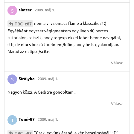
simzer
2009. máj 1.
S
nem a vi vs emacs flame a klasszikus? :)
TBC_z87
Egyébként egyszer végigmentem egy ilyen 40 perces
tutorialon, tetszik, hogy regexp-ekkel lehet benne navigálni,
stb, de nincs hozzá türelmem/időm, hogy be is gyakoroljam.
Marad az eclipse/scite.
Válasz
Sirályka
2009. máj 1.
S
Nagyon köszi. A Geditre gondoltam...
Válasz
Tomi-87
2009. máj 1.
T
"Csak legyünk észnél a kép beszúrásánál! :-D"
TBC_z87