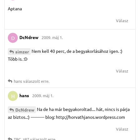
Aptana
Válasz
DcNdrew
2009. máj 1.
D
Nem kell 40 perc, de a begyakorlásához igen. :)
simzer
Több is. :D
Válasz
hans
válaszolt erre.
hans
2009. máj 1.
H
Na de ha már begyakoroltad.... hát, nincs is párja
DcNdrew
az biztos..:) ----------- blog: http://horvathjanos.wordpress.com
Válasz
TBC_z87
válaszolt erre.