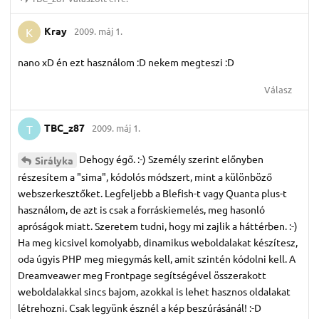
Kray
2009. máj 1.
K
nano xD én ezt használom :D nekem megteszi :D
Válasz
TBC_z87
2009. máj 1.
T
Dehogy égő. :-) Személy szerint előnyben
Sirályka
részesítem a "sima", kódolós módszert, mint a különböző
webszerkesztőket. Legfeljebb a Blefish-t vagy Quanta plus-t
használom, de azt is csak a forráskiemelés, meg hasonló
apróságok miatt. Szeretem tudni, hogy mi zajlik a háttérben. :-)
Ha meg kicsivel komolyabb, dinamikus weboldalakat készítesz,
oda úgyis PHP meg miegymás kell, amit szintén kódolni kell. A
Dreamveawer meg Frontpage segítségével összerakott
weboldalakkal sincs bajom, azokkal is lehet hasznos oldalakat
létrehozni. Csak legyünk észnél a kép beszúrásánál! :-D