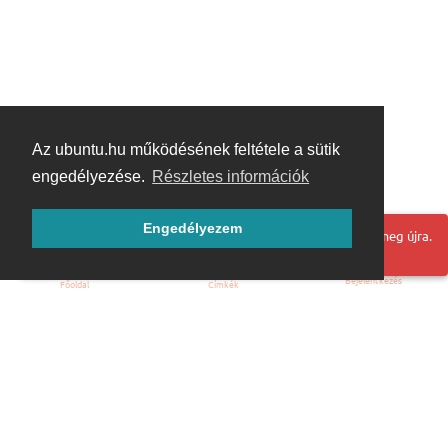
Az ubuntu.hu működésének feltétele a sütik
engedélyezése.
Részletes információk
Engedélyezem
Hoppá! Valami hiba történt. Frissítse az oldalt és próbálja meg újra.
Bejelentkezés
Főoldal
Címkék