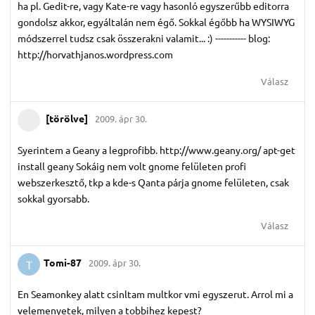
ha pl. Gedit-re, vagy Kate-re vagy hasonló egyszerűbb editorra
gondolsz akkor, egyáltalán nem égő. Sokkal égőbb ha WYSIWYG
módszerrel tudsz csak összerakni valamit... :) ----------- blog:
http://horvathjanos.wordpress.com
Válasz
[törölve]
2009. ápr 30.
Syerintem a Geany a legprofibb. http://www.geany.org/ apt-get
install geany Sokáig nem volt gnome felületen profi
webszerkesztő, tkp a kde-s Qanta párja gnome felületen, csak
sokkal gyorsabb.
Válasz
Tomi-87
2009. ápr 30.
T
En Seamonkey alatt csinltam multkor vmi egyszerut. Arrol mi a
velemenyetek, milyen a tobbihez kepest?