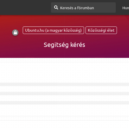
Hun
Ubuntu.hu (a magyar közösség)
Közösségi élet
Segitség kérés