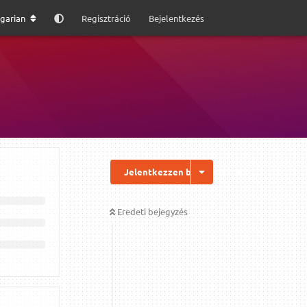
garian
Regisztráció
Bejelentkezés
Jelentkezzen be a válaszhoz
Eredeti bejegyzés