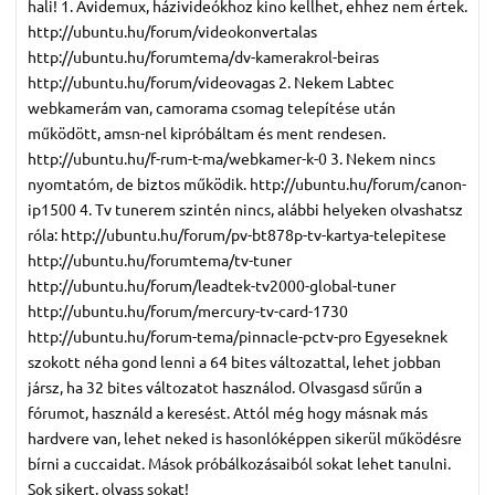
hali! 1. Avidemux, házivideókhoz kino kellhet, ehhez nem értek.
http://ubuntu.hu/forum/videokonvertalas
http://ubuntu.hu/forumtema/dv-kamerakrol-beiras
http://ubuntu.hu/forum/videovagas 2. Nekem Labtec
webkamerám van, camorama csomag telepítése után
működött, amsn-nel kipróbáltam és ment rendesen.
http://ubuntu.hu/f-rum-t-ma/webkamer-k-0 3. Nekem nincs
nyomtatóm, de biztos működik. http://ubuntu.hu/forum/canon-
ip1500 4. Tv tunerem szintén nincs, alábbi helyeken olvashatsz
róla: http://ubuntu.hu/forum/pv-bt878p-tv-kartya-telepitese
http://ubuntu.hu/forumtema/tv-tuner
http://ubuntu.hu/forum/leadtek-tv2000-global-tuner
http://ubuntu.hu/forum/mercury-tv-card-1730
http://ubuntu.hu/forum-tema/pinnacle-pctv-pro Egyeseknek
szokott néha gond lenni a 64 bites változattal, lehet jobban
jársz, ha 32 bites változatot használod. Olvasgasd sűrűn a
fórumot, használd a keresést. Attól még hogy másnak más
hardvere van, lehet neked is hasonlóképpen sikerül működésre
bírni a cuccaidat. Mások próbálkozásaiból sokat lehet tanulni.
Sok sikert, olvass sokat!