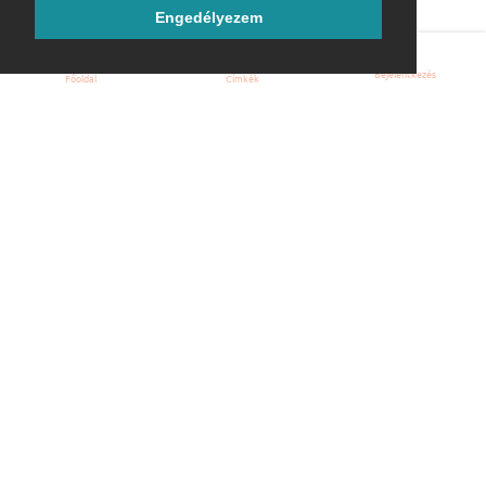
Engedélyezem
Bejelentkezés
Főoldal
Címkék
Kezdőoldal
Blog
ÁSZF
Szabályzat
Kapcsolat
ubuntu.hu :: Magyar Ubuntu Közösség
© 2007 – 2026
Önkéntes segítők:
Megtekintés