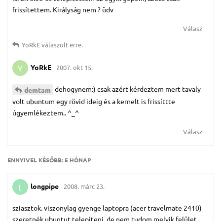
frissítettem. Királyság nem ? üdv
Válasz
YoRkE
válaszolt erre.
YoRkE
2007. okt 15.
Y
dehogynem:) csak azért kérdeztem mert tavaly
demtam
volt ubuntum egy rövid ideig és a kernelt is frissíttte
úgyemlékeztem.. ^_^
Válasz
ENNYIVEL KÉSŐBB:
5 HÓNAP
longpipe
2008. márc 23.
L
sziasztok. viszonylag gyenge laptopra (acer travelmate 2410)
szeretnék ubuntut telepíteni, de nem tudom melyik felület