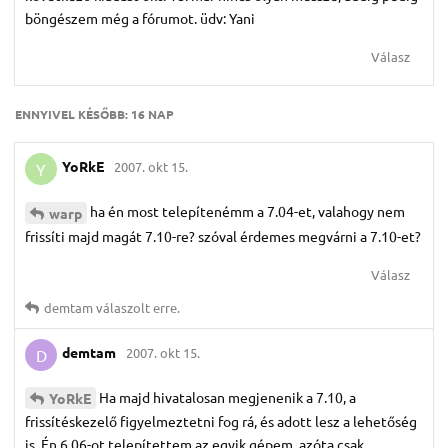
böngészem még a fórumot. üdv: Yani
Válasz
ENNYIVEL KÉSŐBB:
16 NAP
YoRkE
2007. okt 15.
Y
ha én most telepítenémm a 7.04-et, valahogy nem
warp
frissíti majd magát 7.10-re? szóval érdemes megvárni a 7.10-et?
Válasz
demtam
válaszolt erre.
demtam
2007. okt 15.
D
Ha majd hivatalosan megjenenik a 7.10, a
YoRkE
frissítéskezelő figyelmeztetni fog rá, és adott lesz a lehetőség
is. Én 6.06-ot telepítettem az egyik gépem, azóta csak