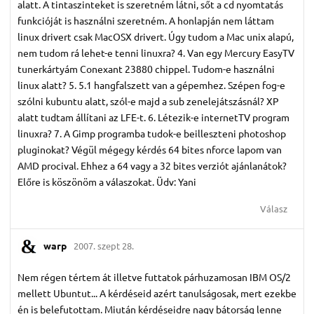
alatt. A tintaszinteket is szeretném látni, sőt a cd nyomtatás
funkcióját is használni szeretném. A honlapján nem láttam
linux drivert csak MacOSX drivert. Úgy tudom a Mac unix alapú,
nem tudom rá lehet-e tenni linuxra? 4. Van egy Mercury EasyTV
tunerkártyám Conexant 23880 chippel. Tudom-e használni
linux alatt? 5. 5.1 hangfalszett van a gépemhez. Szépen fog-e
szólni kubuntu alatt, szól-e majd a sub zenelejátszásnál? XP
alatt tudtam állítani az LFE-t. 6. Létezik-e internetTV program
linuxra? 7. A Gimp programba tudok-e beilleszteni photoshop
pluginokat? Végül mégegy kérdés 64 bites nforce lapom van
AMD procival. Ehhez a 64 vagy a 32 bites verziót ajánlanátok?
Előre is köszönöm a válaszokat. Üdv: Yani
Válasz
warp
2007. szept 28.
Nem régen tértem át illetve futtatok párhuzamosan IBM OS/2
mellett Ubuntut... A kérdéseid azért tanulságosak, mert ezekbe
én is belefutottam. Miután kérdéseidre nagy bátorság lenne