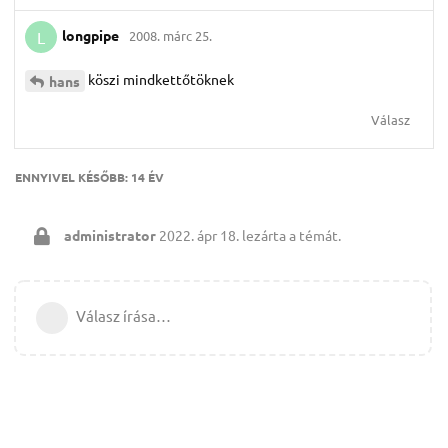
longpipe
2008. márc 25.
L
köszi mindkettőtöknek
hans
Válasz
ENNYIVEL KÉSŐBB:
14 ÉV
administrator
2022. ápr 18.
lezárta a témát.
Válasz írása…