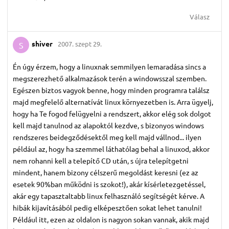
Válasz
shiver
2007. szept 29.
S
Én úgy érzem, hogy a linuxnak semmilyen lemaradása sincs a
megszerezhető alkalmazások terén a windowsszal szemben.
Egészen biztos vagyok benne, hogy minden programra találsz
majd megfelelő alternatívát linux környezetben is. Arra ügyelj,
hogy ha Te fogod felügyelni a rendszert, akkor elég sok dolgot
kell majd tanulnod az alapoktól kezdve, s bizonyos windows
rendszeres beidegződésektől meg kell majd vállnod... ilyen
például az, hogy ha szemmel láthatólag behal a linuxod, akkor
nem rohanni kell a telepítő CD után, s újra telepítgetni
mindent, hanem bizony célszerű megoldást keresni (ez az
esetek 90%ban működni is szokot!), akár kísérletezgetéssel,
akár egy tapasztaltabb linux felhasználó segítségét kérve. A
hibák kijavításából pedig elképesztően sokat lehet tanulni!
Például itt, ezen az oldalon is nagyon sokan vannak, akik majd