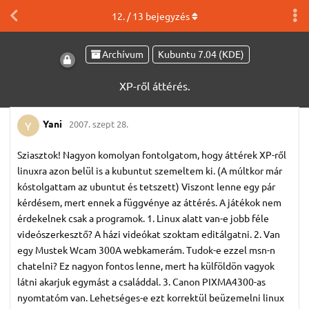
12
. /
13
bejegyzés
Archívum
Kubuntu 7.04 (KDE)
XP-ről áttérés.
Yani
2007. szept 28.
Y
Sziasztok! Nagyon komolyan fontolgatom, hogy áttérek XP-ről
linuxra azon belül is a kubuntut szemeltem ki. (A múltkor már
kóstolgattam az ubuntut és tetszett) Viszont lenne egy pár
kérdésem, mert ennek a függvénye az áttérés. A játékok nem
érdekelnek csak a programok. 1. Linux alatt van-e jobb féle
videószerkesztő? A házi videókat szoktam editálgatni. 2. Van
egy Mustek Wcam 300A webkamerám. Tudok-e ezzel msn-n
chatelni? Ez nagyon fontos lenne, mert ha külföldön vagyok
látni akarjuk egymást a családdal. 3. Canon PIXMA4300-as
nyomtatóm van. Lehetséges-e ezt korrektül beüzemelni linux