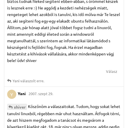
biztos tudnak Neked segíteni ebben-abban, s örömmel készek
is lesznek erre :-) Ne aggódj a kezdeti nehézségek miatt,
rengeteget lehet azokból is tanulni, kis idő múlva már Te leszel
az, aki segíteni fog egy-egy elakadt ubuntu felhasználón.
Állítom, pár hónap alatt jóval többet fogsz tudni a linuxról,
mint amennyit eddigi életed során a windowsról
megtanulhattál, s szerintem az informatikai látásmódod s
készségeid is fejlődni fog, fognak. Ha érzel magadban
késztetést a kihívások vállalására, akkor mindenképpen vágj
bele! üdv! shiver
Válasz
Yani
válaszolt erre.
Yani
2007. szept 29.
Y
Köszönöm a válaszaitokat. Tudom, hogy sokat lehet
shiver
tanulni linuxból, régebben már uhut használtam. Átfogok térni,
de azt hiszem megfogadom a tanácsot és megvárom a
következő kiadást okt. 18. már nincs olyan messze, addig pedig