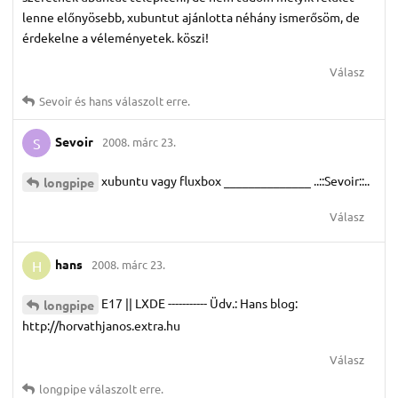
lenne előnyösebb, xubuntut ajánlotta néhány ismerősöm, de
érdekelne a véleményetek. köszi!
Válasz
Sevoir
és
hans
válaszolt erre.
Sevoir
2008. márc 23.
S
xubuntu vagy fluxbox ______________ ..::Sevoir::..
longpipe
Válasz
hans
2008. márc 23.
H
E17 || LXDE ----------- Üdv.: Hans blog:
longpipe
http://horvathjanos.extra.hu
Válasz
longpipe
válaszolt erre.