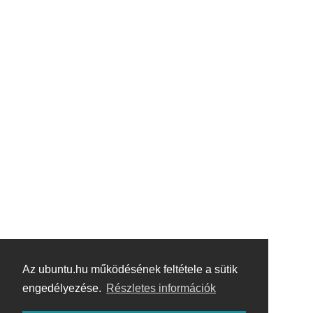
Az ubuntu.hu működésének feltétele a sütik
engedélyezése.
Részletes információk