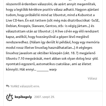
részemről érdemben válaszolni, de azért annyit megemlítek,
hogy a legtöbb kérdésre pozitív válasz adható. Nagyon ajánlani
tudom, hogy próbáld ki mind az Ubuntut, mind a Kubuntut a
Live CD-ken. Én ezt tettem (sőt még más disztribuciókat -SuSE,
Debian, Knoppix, Slaxvare, Gentoo, stb.- is végig jártam...) és
választottam után az Ubuntut ;-) A live cd-én egy élő rendszert
kapsz, anélkül, hogy hozzányúlnál a gépen lévő meglévő
rendszeredhez. (Nálam így derült ki például, hogy egy memória
modul rossz illetve linuxilag használhatatlan...) A végleges
linuxhoz javaslom az október közepén (okt. 18. ?) megjelenő
Ubuntu 7.10 megvárását, mert abban sok olyan dolog lesz -pld.
nyomtató egyszerű, automatikus csatolása-, ami az életet
könnyíti. Hát ennyi... _______ warp
Válasz
YoRkE
válaszolt erre.
kopibagoly
2007. szept 29.