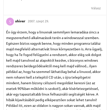
Válasz
shiver
2007. szept 29.
S
Én úgy érzem, hogy a linuxnak semmilyen lemaradása sincs a
megszerezhető alkalmazások terén a windowsszal szemben.
Egészen biztos vagyok benne, hogy minden programra találsz
majd megfelelő alternatívát linux környezetben is. Arra ügyelj,
hogy ha Te fogod felügyelni a rendszert, akkor elég sok dolgot
kell majd tanulnod az alapoktól kezdve, s bizonyos windows
rendszeres beidegződésektől meg kell majd vállnod... ilyen
például az, hogy ha szemmel láthatólag behal a linuxod, akkor
nem rohanni kell a telepítő CD után, s újra telepítgetni
mindent, hanem bizony célszerű megoldást keresni (ez az
esetek 90%ban működni is szokot!), akár kísérletezgetéssel,
akár egy tapasztaltabb linux felhasználó segítségét kérve. A
hibák kijavításából pedig elképesztően sokat lehet tanulni!
Például itt, ezen az oldalon is nagyon sokan vannak, akik majd