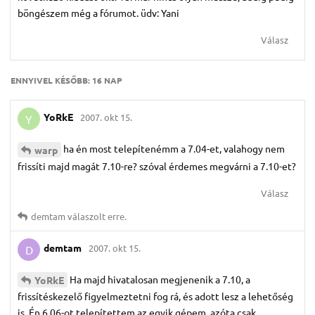
böngészem még a fórumot. üdv: Yani
Válasz
ENNYIVEL KÉSŐBB:
16 NAP
YoRkE
2007. okt 15.
Y
ha én most telepítenémm a 7.04-et, valahogy nem
warp
frissíti majd magát 7.10-re? szóval érdemes megvárni a 7.10-et?
Válasz
demtam
válaszolt erre.
demtam
2007. okt 15.
D
Ha majd hivatalosan megjenenik a 7.10, a
YoRkE
frissítéskezelő figyelmeztetni fog rá, és adott lesz a lehetőség
is. Én 6.06-ot telepítettem az egyik gépem, azóta csak