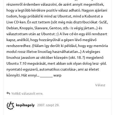
részemről érdemben válaszolni, de azért annyit megemlítek,
hogy a legtöbb kérdésre pozitív válasz adható. Nagyon ajánlani
tudom, hogy próbáld ki mind az Ubuntut, mind a Kubuntut a
Live CD-ken. Én ezt tettem (sőt még más disztribuciókat -SuSE,
Debian, Knoppix, Slaxvare, Gentoo, stb.- is végig jártam...) és
választottam után az Ubuntut ;-) A live cd-én egy élő rendszert
kapsz, anélkül, hogy hozzányúlnál a gépen lévő meglévő
rendszeredhez. (Nálam így derült ki például, hogy egy memória
modul rossz illetve linuxilag használhatatlan...) A végleges
linuxhoz javaslom az október közepén (okt. 18. ?) megjelenő
Ubuntu 7.10 megvárását, mert abban sok olyan dolog lesz -pld.
nyomtató egyszerű, automatikus csatolása-, ami az életet
könnyíti. Hát ennyi... _______ warp
Válasz
YoRkE
válaszolt erre.
kopibagoly
2007. szept 29.