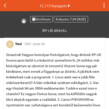
12
. /
13
bejegyzés
Archívum
Kubuntu 7.04 (KDE)
XP-ről áttérés.
Yani
2007. szept 28.
Y
Sziasztok! Nagyon komolyan fontolgatom, hogy áttérek XP-ről
linuxra azon belül is a kubuntut szemeltem ki. (A múltkor már
kóstolgattam az ubuntut és tetszett) Viszont lenne egy pár
kérdésem, mert ennek a függvénye az áttérés. A játékok nem
érdekelnek csak a programok. 1. Linux alatt van-e jobb féle
videószerkesztő? A házi videókat szoktam editálgatni. 2. Van
egy Mustek Wcam 300A webkamerám. Tudok-e ezzel msn-n
chatelni? Ez nagyon fontos lenne, mert ha külföldön vagyok
látni akarjuk egymást a családdal. 3. Canon PIXMA4300-as
nyomtatóm van. Lehetséges-e ezt korrektül beüzemelni linux