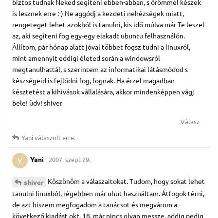
biztos tudnak Neked segíteni ebben-abban, s örömmel készek
is lesznek erre :-) Ne aggódj a kezdeti nehézségek miatt,
rengeteget lehet azokból is tanulni, kis idő múlva már Te leszel
az, aki segíteni fog egy-egy elakadt ubuntu felhasználón.
Állítom, pár hónap alatt jóval többet fogsz tudni a linuxról,
mint amennyit eddigi életed során a windowsról
megtanulhattál, s szerintem az informatikai látásmódod s
készségeid is fejlődni fog, fognak. Ha érzel magadban
késztetést a kihívások vállalására, akkor mindenképpen vágj
bele! üdv! shiver
Válasz
Yani
válaszolt erre.
Yani
2007. szept 29.
Y
Köszönöm a válaszaitokat. Tudom, hogy sokat lehet
shiver
tanulni linuxból, régebben már uhut használtam. Átfogok térni,
de azt hiszem megfogadom a tanácsot és megvárom a
következő kiadást okt. 18. már nincs olyan messze, addig pedig