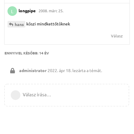
longpipe
2008. márc 25.
L
köszi mindkettőtöknek
hans
Válasz
ENNYIVEL KÉSŐBB:
14 ÉV
administrator
2022. ápr 18.
lezárta a témát.
Válasz írása…