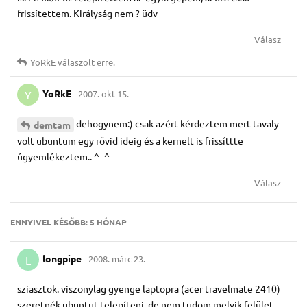
frissítettem. Királyság nem ? üdv
Válasz
YoRkE
válaszolt erre.
YoRkE
2007. okt 15.
Y
dehogynem:) csak azért kérdeztem mert tavaly
demtam
volt ubuntum egy rövid ideig és a kernelt is frissíttte
úgyemlékeztem.. ^_^
Válasz
ENNYIVEL KÉSŐBB:
5 HÓNAP
longpipe
2008. márc 23.
L
sziasztok. viszonylag gyenge laptopra (acer travelmate 2410)
szeretnék ubuntut telepíteni, de nem tudom melyik felület