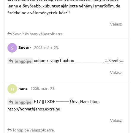
lenne előnyösebb, xubuntut ajánlotta néhány ismerősöm, de
érdekelne a véleményetek. köszi!
Válasz
Sevoir
és
hans
válaszolt erre.
Sevoir
2008. márc 23.
S
xubuntu vagy fluxbox ______________ ..::Sevoir::..
longpipe
Válasz
hans
2008. márc 23.
H
E17 || LXDE ----------- Üdv.: Hans blog:
longpipe
http://horvathjanos.extra.hu
Válasz
longpipe
válaszolt erre.