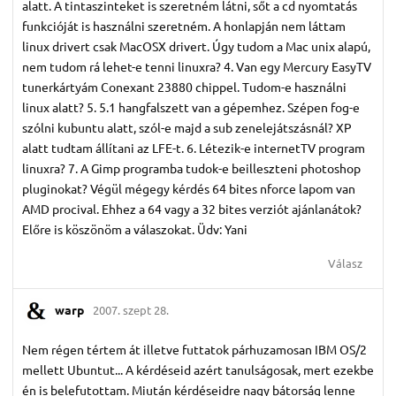
alatt. A tintaszinteket is szeretném látni, sőt a cd nyomtatás
funkcióját is használni szeretném. A honlapján nem láttam
linux drivert csak MacOSX drivert. Úgy tudom a Mac unix alapú,
nem tudom rá lehet-e tenni linuxra? 4. Van egy Mercury EasyTV
tunerkártyám Conexant 23880 chippel. Tudom-e használni
linux alatt? 5. 5.1 hangfalszett van a gépemhez. Szépen fog-e
szólni kubuntu alatt, szól-e majd a sub zenelejátszásnál? XP
alatt tudtam állítani az LFE-t. 6. Létezik-e internetTV program
linuxra? 7. A Gimp programba tudok-e beilleszteni photoshop
pluginokat? Végül mégegy kérdés 64 bites nforce lapom van
AMD procival. Ehhez a 64 vagy a 32 bites verziót ajánlanátok?
Előre is köszönöm a válaszokat. Üdv: Yani
Válasz
warp
2007. szept 28.
Nem régen tértem át illetve futtatok párhuzamosan IBM OS/2
mellett Ubuntut... A kérdéseid azért tanulságosak, mert ezekbe
én is belefutottam. Miután kérdéseidre nagy bátorság lenne