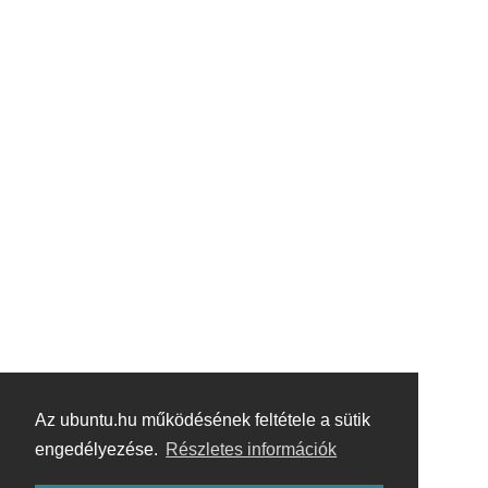
Az ubuntu.hu működésének feltétele a sütik
engedélyezése.
Részletes információk