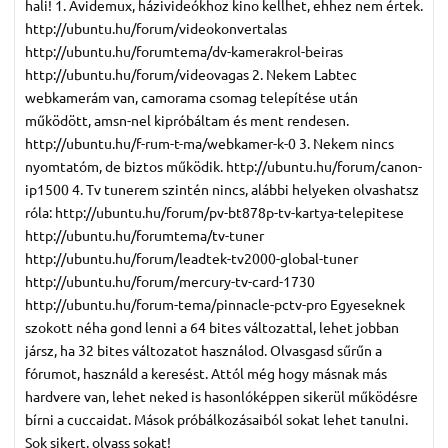
hali! 1. Avidemux, házivideókhoz kino kellhet, ehhez nem értek.
http://ubuntu.hu/forum/videokonvertalas
http://ubuntu.hu/forumtema/dv-kamerakrol-beiras
http://ubuntu.hu/forum/videovagas 2. Nekem Labtec
webkamerám van, camorama csomag telepítése után
működött, amsn-nel kipróbáltam és ment rendesen.
http://ubuntu.hu/f-rum-t-ma/webkamer-k-0 3. Nekem nincs
nyomtatóm, de biztos működik. http://ubuntu.hu/forum/canon-
ip1500 4. Tv tunerem szintén nincs, alábbi helyeken olvashatsz
róla: http://ubuntu.hu/forum/pv-bt878p-tv-kartya-telepitese
http://ubuntu.hu/forumtema/tv-tuner
http://ubuntu.hu/forum/leadtek-tv2000-global-tuner
http://ubuntu.hu/forum/mercury-tv-card-1730
http://ubuntu.hu/forum-tema/pinnacle-pctv-pro Egyeseknek
szokott néha gond lenni a 64 bites változattal, lehet jobban
jársz, ha 32 bites változatot használod. Olvasgasd sűrűn a
fórumot, használd a keresést. Attól még hogy másnak más
hardvere van, lehet neked is hasonlóképpen sikerül működésre
bírni a cuccaidat. Mások próbálkozásaiból sokat lehet tanulni.
Sok sikert, olvass sokat!