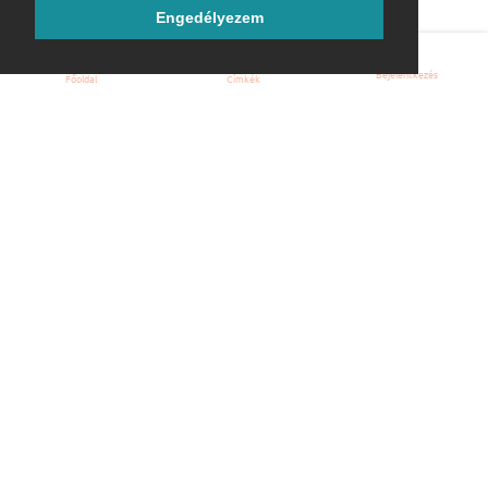
Engedélyezem
Bejelentkezés
Főoldal
Címkék
Kezdőoldal
Blog
ÁSZF
Szabályzat
Kapcsolat
ubuntu.hu :: Magyar Ubuntu Közösség
© 2007 – 2026
Önkéntes segítők:
Megtekintés