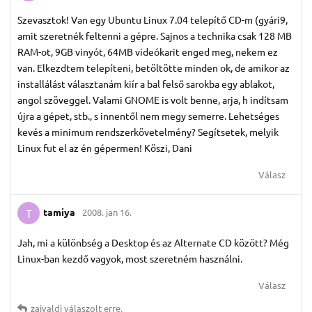
Szevasztok! Van egy Ubuntu Linux 7.04 telepítő CD-m (gyári9,
amit szeretnék feltenni a gépre. Sajnos a technika csak 128 MB
RAM-ot, 9GB vinyót, 64MB videókarit enged meg, nekem ez
van. Elkezdtem telepíteni, betöltötte minden ok, de amikor az
installálást választanám kiír a bal felső sarokba egy ablakot,
angol szöveggel. Valami GNOME is volt benne, arja, h indítsam
újra a gépet, stb., s innentől nem megy semerre. Lehetséges
kevés a minimum rendszerkövetelmény? Segítsetek, melyik
Linux fut el az én gépermen! Köszi, Dani
Válasz
tamiya
2008. jan 16.
T
Jah, mi a különbség a Desktop és az Alternate CD között? Még
Linux-ban kezdő vagyok, most szeretném használni.
Válasz
zaivaldi
válaszolt erre.