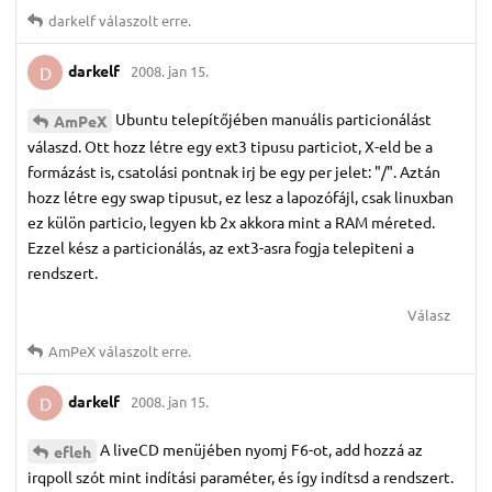
darkelf
válaszolt erre.
darkelf
2008. jan 15.
D
Ubuntu telepítőjében manuális particionálást
AmPeX
válaszd. Ott hozz létre egy ext3 tipusu particiot, X-eld be a
formázást is, csatolási pontnak irj be egy per jelet: "/". Aztán
hozz létre egy swap tipusut, ez lesz a lapozófájl, csak linuxban
ez külön particio, legyen kb 2x akkora mint a RAM méreted.
Ezzel kész a particionálás, az ext3-asra fogja telepiteni a
rendszert.
Válasz
AmPeX
válaszolt erre.
darkelf
2008. jan 15.
D
A liveCD menüjében nyomj F6-ot, add hozzá az
efleh
irqpoll szót mint indítási paraméter, és így indítsd a rendszert.