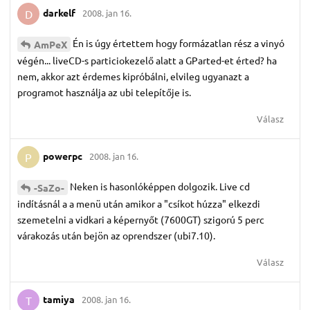
darkelf
2008. jan 16.
D
Én is úgy értettem hogy formázatlan rész a vinyó
AmPeX
végén... liveCD-s particiokezelő alatt a GParted-et érted? ha
nem, akkor azt érdemes kipróbálni, elvileg ugyanazt a
programot használja az ubi telepítője is.
Válasz
powerpc
2008. jan 16.
P
Neken is hasonlóképpen dolgozik. Live cd
-SaZo-
indításnál a a menü után amikor a "csíkot húzza" elkezdi
szemetelni a vidkari a képernyőt (7600GT) szigorú 5 perc
várakozás után bejön az oprendszer (ubi7.10).
Válasz
tamiya
2008. jan 16.
T