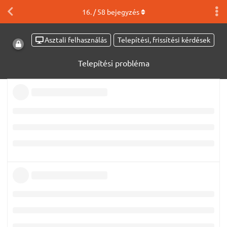
16
. /
58
bejegyzés
Asztali felhasználás
Telepítési, frissítési kérdések
Telepítési probléma