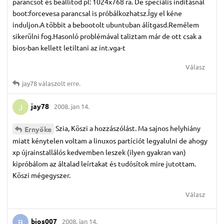
parancsot és beállítod pl: 1024x768 ra. De speciális inditásnál
boot:forcevesa parancsal is próbálkozhatsz.Így el kéne
induljon.A többit a bebootolt ubuntuban álítgasd.Remélem
sikerülni fog.Hasonló problémával taliztam már de ott csak a
bios-ban kellett letiltani az int.vga-t
Válasz
jay78
válaszolt erre.
jay78
2008. jan 14.
J
Szia, Köszi a hozzászólást. Ma sajnos helyhiány
Ernyőke
miatt kénytelen voltam a linuxos partíciót legyalulni de ahogy
xp újrainstallálós kedvemben leszek (ilyen gyakran van)
kipróbálom az általad leírtakat és tudósítok mire jutottam.
Köszi mégegyszer.
Válasz
bios007
2008. jan 14.
B