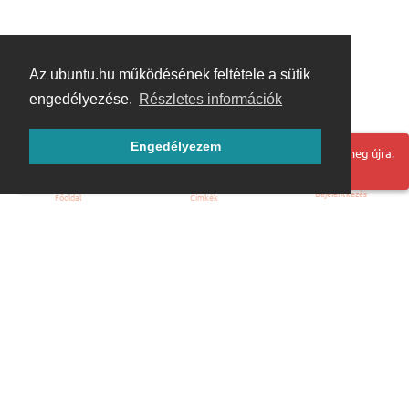
Az ubuntu.hu működésének feltétele a sütik
engedélyezése.
Részletes információk
Engedélyezem
Hoppá! Valami hiba történt. Frissítse az oldalt és próbálja meg újra.
Bejelentkezés
Főoldal
Címkék
Kezdőoldal
Blog
ÁSZF
Szabályzat
Kapcsolat