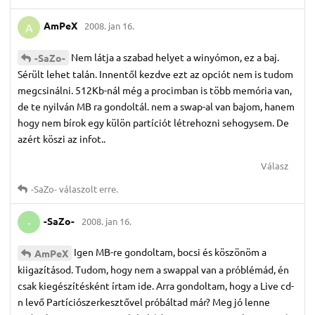
AmPeX
2008. jan 16.
A
Nem látja a szabad helyet a winyómon, ez a baj.
-SaZo-
Sérült lehet talán. Innentől kezdve ezt az opciót nem is tudom
megcsinálni. 512Kb-nál még a procimban is több memória van,
de te nyilván MB ra gondoltál. nem a swap-al van bajom, hanem
hogy nem bírok egy külön partíciót létrehozni sehogysem. De
azért köszi az infot..
Válasz
-SaZo-
válaszolt erre.
-SaZo-
2008. jan 16.
-
Igen MB-re gondoltam, bocsi és köszönöm a
AmPeX
kiigazításod. Tudom, hogy nem a swappal van a próblémád, én
csak kiegészítésként írtam ide. Arra gondoltam, hogy a Live cd-
n levő Partíciószerkesztővel próbáltad már? Meg jó lenne