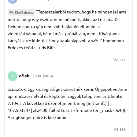
"Tapasztalatból tudom, hogy ha minden jel arra
DcNdrew
mutat, hogy egy eszköz nem működik, akkor az tuti jó... :D
Nekem anno a gép nem volt hajlandó elindulni a
videókártyámmal, bármi mást próbáltam, ment. Kivágtam a
kártyát, erre kiderült, hogy az alaplap volt a sz*r.." hmmmmm
Érdekes teória... üdv Bi0s
Válasz
efleh
2008. jan 14.
E
Sziasztok, Egy kis segítséget szeretnék kérni. Új gépet vettem
op rendszer nélkül és képtelen vagyok telepíteni az Ubuntu
7.10-et. A következő üzenet jelenik meg (initramfs) [
107.503547] ata4.00: failed to set xfermode (err_mask=0x40).
A segítséget előre is köszönöm
Válasz