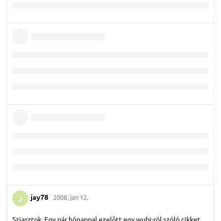
jay78
2008. jan 12.
J
Sziasztok, Egy pár hónappal ezelõtt egy wubi-ról szóló cikket