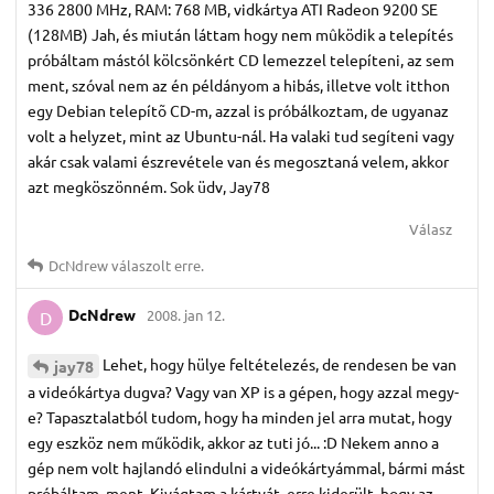
336 2800 MHz, RAM: 768 MB, vidkártya ATI Radeon 9200 SE
(128MB) Jah, és miután láttam hogy nem mûködik a telepítés
próbáltam mástól kölcsönkért CD lemezzel telepíteni, az sem
ment, szóval nem az én példányom a hibás, illetve volt itthon
egy Debian telepítõ CD-m, azzal is próbálkoztam, de ugyanaz
volt a helyzet, mint az Ubuntu-nál. Ha valaki tud segíteni vagy
akár csak valami észrevétele van és megosztaná velem, akkor
azt megköszönném. Sok üdv, Jay78
Válasz
DcNdrew
válaszolt erre.
DcNdrew
2008. jan 12.
D
Lehet, hogy hülye feltételezés, de rendesen be van
jay78
a videókártya dugva? Vagy van XP is a gépen, hogy azzal megy-
e? Tapasztalatból tudom, hogy ha minden jel arra mutat, hogy
egy eszköz nem működik, akkor az tuti jó... :D Nekem anno a
gép nem volt hajlandó elindulni a videókártyámmal, bármi mást
próbáltam, ment. Kivágtam a kártyát, erre kiderült, hogy az