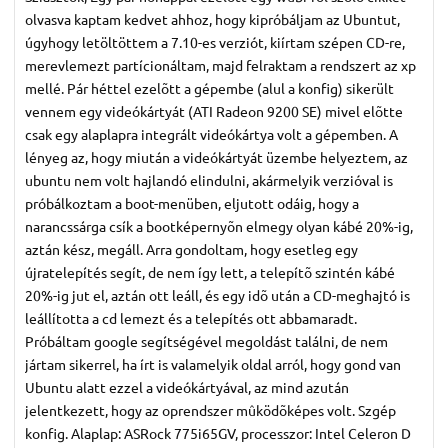
olvasva kaptam kedvet ahhoz, hogy kipróbáljam az Ubuntut,
úgyhogy letöltöttem a 7.10-es verziót, kiírtam szépen CD-re,
merevlemezt partícionáltam, majd felraktam a rendszert az xp
mellé. Pár héttel ezelõtt a gépembe (alul a konfig) sikerült
vennem egy videókártyát (ATI Radeon 9200 SE) mivel elõtte
csak egy alaplapra integrált videókártya volt a gépemben. A
lényeg az, hogy miután a videókártyát üzembe helyeztem, az
ubuntu nem volt hajlandó elindulni, akármelyik verzióval is
próbálkoztam a boot-menüben, eljutott odáig, hogy a
narancssárga csík a bootképernyõn elmegy olyan kábé 20%-ig,
aztán kész, megáll. Arra gondoltam, hogy esetleg egy
újratelepítés segít, de nem így lett, a telepítõ szintén kábé
20%-ig jut el, aztán ott leáll, és egy idõ után a CD-meghajtó is
leállította a cd lemezt és a telepítés ott abbamaradt.
Próbáltam google segítségével megoldást találni, de nem
jártam sikerrel, ha írt is valamelyik oldal arról, hogy gond van
Ubuntu alatt ezzel a videókártyával, az mind azután
jelentkezett, hogy az oprendszer mûködõképes volt. Szgép
konfig. Alaplap: ASRock 775i65GV, processzor: Intel Celeron D