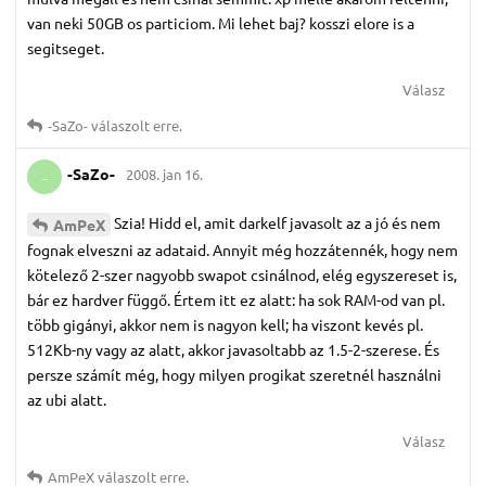
van neki 50GB os particiom. Mi lehet baj? kosszi elore is a
segitseget.
Válasz
-SaZo-
válaszolt erre.
-SaZo-
2008. jan 16.
-
Szia! Hidd el, amit darkelf javasolt az a jó és nem
AmPeX
fognak elveszni az adataid. Annyit még hozzátennék, hogy nem
kötelező 2-szer nagyobb swapot csinálnod, elég egyszereset is,
bár ez hardver függő. Értem itt ez alatt: ha sok RAM-od van pl.
több gigányi, akkor nem is nagyon kell; ha viszont kevés pl.
512Kb-ny vagy az alatt, akkor javasoltabb az 1.5-2-szerese. És
persze számít még, hogy milyen progikat szeretnél használni
az ubi alatt.
Válasz
AmPeX
válaszolt erre.