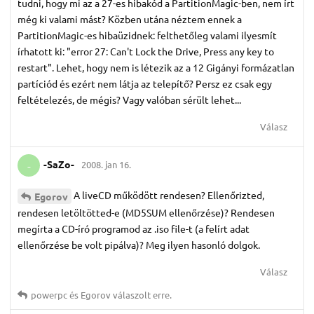
tudni, hogy mi az a 27-es hibakód a PartitionMagic-ben, nem írt
még ki valami mást? Közben utána néztem ennek a
PartitionMagic-es hibaüzidnek: felthetőleg valami ilyesmít
írhatott ki: "error 27: Can't Lock the Drive, Press any key to
restart". Lehet, hogy nem is létezik az a 12 Gigányi formázatlan
partíciód és ezért nem látja az telepítő? Persz ez csak egy
feltételezés, de mégis? Vagy valóban sérült lehet...
Válasz
-SaZo-
2008. jan 16.
-
A liveCD működött rendesen? Ellenőrizted,
Egorov
rendesen letöltötted-e (MD5SUM ellenőrzése)? Rendesen
megírta a CD-író programod az .iso file-t (a felírt adat
ellenőrzése be volt pipálva)? Meg ilyen hasonló dolgok.
Válasz
powerpc
és
Egorov
válaszolt erre.