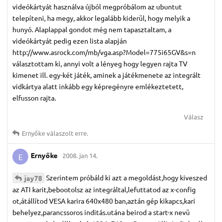
videókártyát használva újból megpróbálom az ubuntut
telepíteni, ha megy, akkor legalább kiderül, hogy melyik a
hunyó. Alaplappal gondot még nem tapasztaltam, a
videókártyát pedig ezen lista alapján
http://www.asrock.com/mb/vga.asp?Model=775i65GV&s=n
választottam ki, annyi volt a lényeg hogy legyen rajta TV
kimenet ill. egy-két játék, aminek a játékmenete az integrált
vidkártya alatt inkább egy képregényre emlékeztetett,
elfusson rajta.
Válasz
Ernyőke
válaszolt erre.
Ernyőke
2008. jan 14.
E
Szerintem próbáld ki azt a megoldást,hogy kiveszed
jay78
az ATI karit,bebootolsz az integráltal,lefuttatod az x-config
ot,átállítod VESA karira 640x480 ban,aztán gép kikapcs,kari
behelyez,parancssoros inditás.utána beirod a start-x nevü