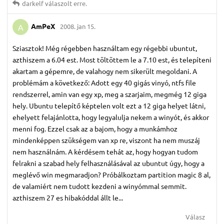
darkelf
válaszolt erre.
AmPeX
2008. jan 15.
A
Sziasztok! Még régebben használtam egy régebbi ubuntut,
azthiszem a 6.04 est. Most töltöttem le a 7.10 est, és telepíteni
akartam a gépemre, de valahogy nem sikerült megoldani. A
problémám a következő: Adott egy 40 gigás vinyó, ntfs file
rendszerrel, amin van egy xp, meg a szarjaim, megmég 12 giga
hely. Ubuntu telepítő képtelen volt ezt a 12 giga helyet látni,
ehelyett felajánlotta, hogy legyalulja nekem a winyót, és akkor
menni fog. Ezzel csak az a bajom, hogy a munkámhoz
mindenképpen szükségem van xp re, viszont ha nem muszáj
nem használnám. A kérdésem tehát az, hogy hogyan tudom
felrakni a szabad hely felhasználásával az ubuntut úgy, hogy a
meglévő win megmaradjon? Próbálkoztam partition magic 8 al,
de valamiért nem tudott kezdeni a winyómmal semmit.
azthiszem 27 es hibakóddal állt le...
Válasz