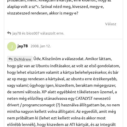
alaplap volt a sz*r.. Szóval nézd meg, kiveszed, megy-e,
visszateszed rendesen, akkor is megy-e?
Válasz
jay78
és
bios007
válaszolt erre.
jay78
2008. jan 12.
J
Üdv, Köszönöm a válaszodat. Amikor láttam,
DcNdrew
hogy gáz van az Ubuntu indításakor, az volt az első gondolatom,
hogy lehet elszúrtam valamit a kártya belehelyezésekor, és bár
az xp megy rendesen a kártyával, az ubuntu erre érzékenyebb,
vagy valami; úgyhogy igen, kiszedtem, beraktam mégegyszer,
de semmi változás. XP alatt egyébként tökéletesen üzemel, a
neten még előzőleg utánaolvasva egy CATALYST nevezetű
drivert / programcsomagot (?) használva állítgattam be, no nem
mintha nagyon kellett volna állítgatni. Az egyedüli, amit még
nem próbáltam ki (lehet ezt kellett volna és akkor most
előrébb lennék), hogy kiszedem az ATI kártyát, és az integrált