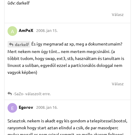
üdv: darkelf
Válasz
AmPeX
2008. jan 15.
A
És így megmarad az xp, meg a dokumentumaim?
darkelf
Mert nekem nem úgy tűnt... nem mertem megcsinálni. (a
többit tudom, hogy swap, ext3, stb, használtam és tanultam is
linuxot a suliban, egyedül ezzel a partícionálós dologgal nem
vagyok képben)
Válasz
-SaZo-
válaszolt erre.
Egorov
2008. jan 16.
E
Sziasztok. nekem is akadt egy kis gondom a telepitessel.bootol,
ranyomok hogy start aztan elindul a csik, de par masodperc
mulva megall es nem csinal semmit. xp melle akarom feltenni,