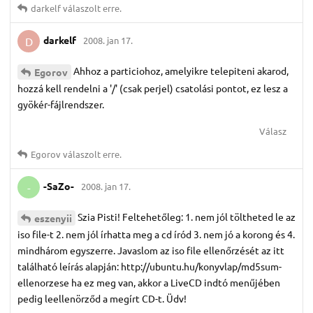
darkelf
válaszolt erre.
darkelf
2008. jan 17.
D
Ahhoz a particiohoz, amelyikre telepiteni akarod,
Egorov
hozzá kell rendelni a '/' (csak perjel) csatolási pontot, ez lesz a
gyökér-fájlrendszer.
Válasz
Egorov
válaszolt erre.
-SaZo-
2008. jan 17.
-
Szia Pisti! Feltehetőleg: 1. nem jól töltheted le az
eszenyii
iso file-t 2. nem jól írhatta meg a cd íród 3. nem jó a korong és 4.
mindhárom egyszerre. Javaslom az iso file ellenőrzését az itt
található leírás alapján: http://ubuntu.hu/konyvlap/md5sum-
ellenorzese ha ez meg van, akkor a LiveCD indtó menűjében
pedig leellenörződ a megírt CD-t. Üdv!