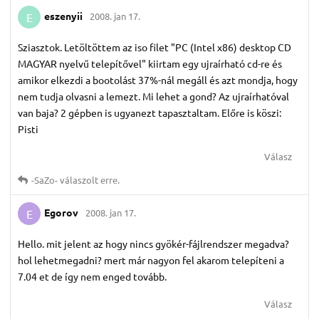
eszenyii
2008. jan 17.
E
Sziasztok. Letöltöttem az iso filet "PC (Intel x86) desktop CD
MAGYAR nyelvű telepítővel" kiirtam egy ujraírható cd-re és
amikor elkezdi a bootolást 37%-nál megáll és azt mondja, hogy
nem tudja olvasni a lemezt. Mi lehet a gond? Az ujraírhatóval
van baja? 2 gépben is ugyanezt tapasztaltam. Előre is köszi:
Pisti
Válasz
-SaZo-
válaszolt erre.
Egorov
2008. jan 17.
E
Hello. mit jelent az hogy nincs gyökér-fájlrendszer megadva?
hol lehetmegadni? mert már nagyon fel akarom telepíteni a
7.04 et de így nem enged tovább.
Válasz