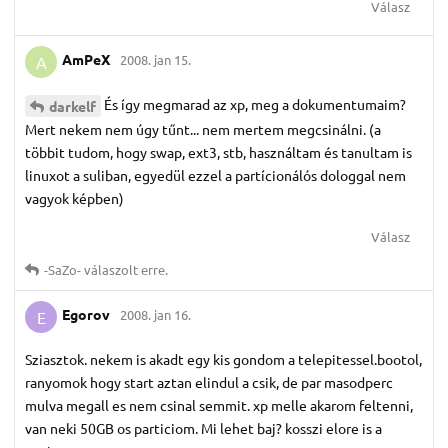
Válasz
AmPeX
2008. jan 15.
A
És így megmarad az xp, meg a dokumentumaim?
darkelf
Mert nekem nem úgy tűnt... nem mertem megcsinálni. (a
többit tudom, hogy swap, ext3, stb, használtam és tanultam is
linuxot a suliban, egyedül ezzel a partícionálós dologgal nem
vagyok képben)
Válasz
-SaZo-
válaszolt erre.
Egorov
2008. jan 16.
E
Sziasztok. nekem is akadt egy kis gondom a telepitessel.bootol,
ranyomok hogy start aztan elindul a csik, de par masodperc
mulva megall es nem csinal semmit. xp melle akarom feltenni,
van neki 50GB os particiom. Mi lehet baj? kosszi elore is a