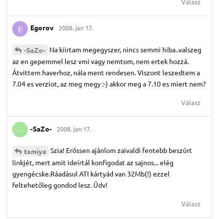
Válasz
Egorov
2008. jan 17.
E
Na kiirtam megegyszer, nincs semmi hiba..valszeg
-SaZo-
az en gepemmel lesz vmi vagy nemtom, nem ertek hozzá.
Átvittem haverhoz, nála ment rendesen. Viszont leszedtem a
7.04 es verziot, az meg megy :-) akkor meg a 7.10 es miert nem?
Válasz
-SaZo-
2008. jan 17.
-
Szia! Erőssen ajánlom zaivaldi fentebb beszúrt
tamiya
linkjét, mert amit ideírtál konfigodat az sajnos... elég
gyengécske.Ráadásul ATI kártyád van 32Mb(!) ezzel
feltehetőleg gondod lesz. Üdv!
Válasz