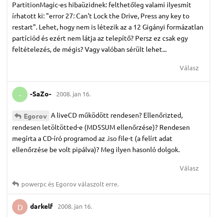
PartitionMagic-es hibaüzidnek: felthetőleg valami ilyesmít
írhatott ki: "error 27: Can't Lock the Drive, Press any key to
restart". Lehet, hogy nem is létezik az a 12 Gigányi formázatlan
partíciód és ezért nem látja az telepítő? Persz ez csak egy
feltételezés, de mégis? Vagy valóban sérült lehet...
Válasz
-SaZo-
2008. jan 16.
-
A liveCD működött rendesen? Ellenőrizted,
Egorov
rendesen letöltötted-e (MD5SUM ellenőrzése)? Rendesen
megírta a CD-író programod az .iso file-t (a felírt adat
ellenőrzése be volt pipálva)? Meg ilyen hasonló dolgok.
Válasz
powerpc
és
Egorov
válaszolt erre.
darkelf
2008. jan 16.
D