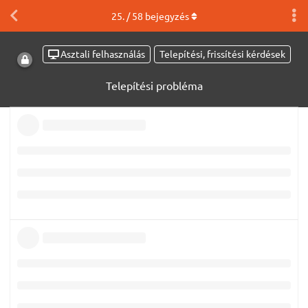
25
. /
58
bejegyzés
Asztali felhasználás
Telepítési, frissítési kérdések
Telepítési probléma