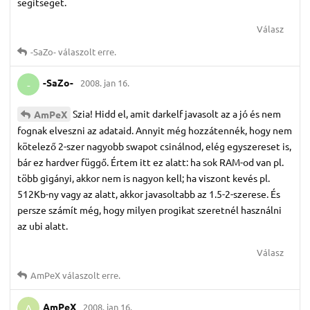
segitseget.
Válasz
-SaZo-
válaszolt erre.
-SaZo-
2008. jan 16.
-
Szia! Hidd el, amit darkelf javasolt az a jó és nem
AmPeX
fognak elveszni az adataid. Annyit még hozzátennék, hogy nem
kötelező 2-szer nagyobb swapot csinálnod, elég egyszereset is,
bár ez hardver függő. Értem itt ez alatt: ha sok RAM-od van pl.
több gigányi, akkor nem is nagyon kell; ha viszont kevés pl.
512Kb-ny vagy az alatt, akkor javasoltabb az 1.5-2-szerese. És
persze számít még, hogy milyen progikat szeretnél használni
az ubi alatt.
Válasz
AmPeX
válaszolt erre.
AmPeX
2008. jan 16.
A