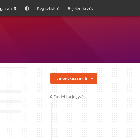
garian
Regisztráció
Bejelentkezés
Jelentkezzen be a válaszhoz
Eredeti bejegyzés