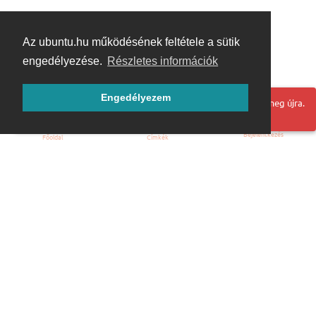
Az ubuntu.hu működésének feltétele a sütik
engedélyezése.
Részletes információk
Engedélyezem
Hoppá! Valami hiba történt. Frissítse az oldalt és próbálja meg újra.
Bejelentkezés
Főoldal
Címkék
Kezdőoldal
Blog
ÁSZF
Szabályzat
Kapcsolat
ubuntu.hu :: Magyar Ubuntu Közösség
© 2007 – 2026