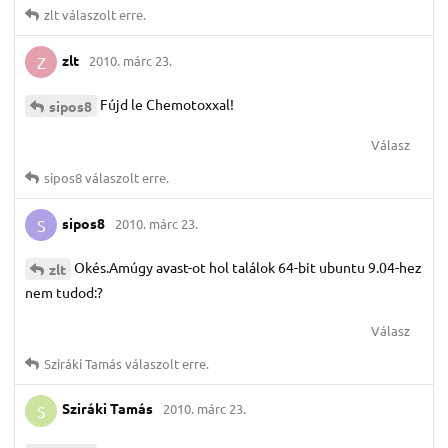
zlt
válaszolt erre.
zlt
2010. márc 23.
Z
Fújd le Chemotoxxal!
sipos8
Válasz
sipos8
válaszolt erre.
sipos8
2010. márc 23.
S
Okés.Amúgy avast-ot hol találok 64-bit ubuntu 9.04-hez
zlt
nem tudod:?
Válasz
Sziráki Tamás
válaszolt erre.
Sziráki Tamás
2010. márc 23.
S