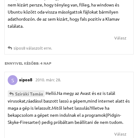
nem kizárt persze, hogy tényleg van, főleg, ha windows és
Ubuntu között oda-vissza másolgattok fájlokat bármilyen
adathordozón. de az sem kizárt, hogy fals pozitív a Klamav
találata.
Válasz
sipos8
válaszolt erre.
ENNYIVEL KÉSŐBB:
4 NAP
sipos8
2010. márc 28.
S
Helló.Na megy az Avast és ez is talál
Sziráki Tamás
virusokat,ráadásul baszott lassú a gépem,mind internet alatt és
maga a gép is lelassult.Mitől lehet lassulás?Illetve ha
bekapcsolom a gépet nem indulnak el a programok(Pidgin-
Skyke-Firesarter) pedig próbáltam beállítani de nem tudom.
Válasz