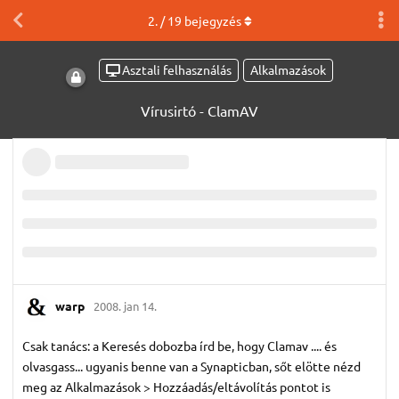
2
. /
19
bejegyzés
Asztali felhasználás
Alkalmazások
Vírusirtó - ClamAV
warp
2008. jan 14.
Csak tanács: a Keresés dobozba írd be, hogy Clamav .... és
olvasgass... ugyanis benne van a Synapticban, sőt elötte nézd
meg az Alkalmazások > Hozzáadás/eltávolítás pontot is