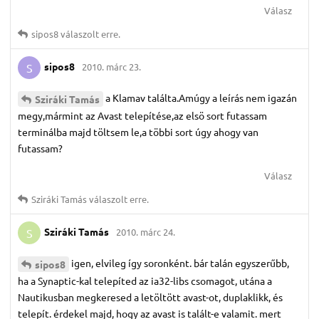
Válasz
sipos8
válaszolt erre.
sipos8
2010. márc 23.
S
a Klamav találta.Amúgy a leírás nem igazán
Sziráki Tamás
megy,mármint az Avast telepítése,az elsö sort futassam
terminálba majd töltsem le,a többi sort úgy ahogy van
futassam?
Válasz
Sziráki Tamás
válaszolt erre.
Sziráki Tamás
2010. márc 24.
S
igen, elvileg így soronként. bár talán egyszerűbb,
sipos8
ha a Synaptic-kal telepíted az ia32-libs csomagot, utána a
Nautikusban megkeresed a letöltött avast-ot, duplaklikk, és
telepít. érdekel majd, hogy az avast is talált-e valamit. mert