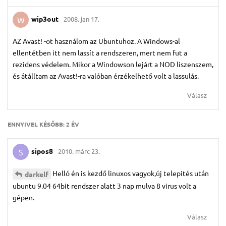
wip3out
2008. jan 17.
W
AZ Avast! -ot használom az Ubuntuhoz. A Windows-al
ellentétben itt nem lassít a rendszeren, mert nem fut a
rezidens védelem. Mikor a Windowson lejárt a NOD liszenszem,
és átálltam az Avast!-ra valóban érzékelhető volt a lassulás.
Válasz
ENNYIVEL KÉSŐBB:
2 ÉV
sipos8
2010. márc 23.
S
Helló én is kezdő linuxos vagyok,új telepités után
darkelf
ubuntu 9.04 64bit rendszer alatt 3 nap mulva 8 virus volt a
gépen.
Válasz