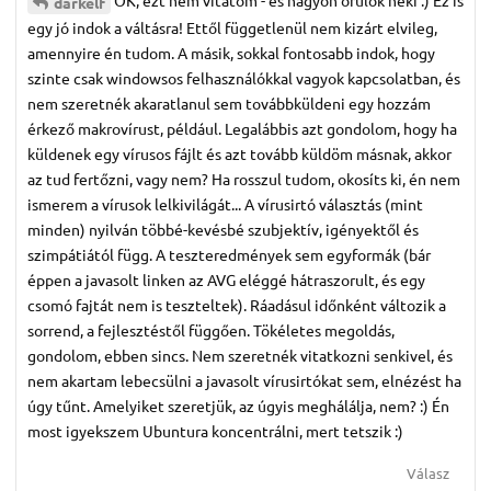
OK, ezt nem vitatom - és nagyon örülök neki :) Ez is
darkelf
egy jó indok a váltásra! Ettől függetlenül nem kizárt elvileg,
amennyire én tudom. A másik, sokkal fontosabb indok, hogy
szinte csak windowsos felhasználókkal vagyok kapcsolatban, és
nem szeretnék akaratlanul sem továbbküldeni egy hozzám
érkező makrovírust, például. Legalábbis azt gondolom, hogy ha
küldenek egy vírusos fájlt és azt tovább küldöm másnak, akkor
az tud fertőzni, vagy nem? Ha rosszul tudom, okosíts ki, én nem
ismerem a vírusok lelkivilágát... A vírusirtó választás (mint
minden) nyilván többé-kevésbé szubjektív, igényektől és
szimpátiától függ. A teszteredmények sem egyformák (bár
éppen a javasolt linken az AVG eléggé hátraszorult, és egy
csomó fajtát nem is teszteltek). Ráadásul időnként változik a
sorrend, a fejlesztéstől függően. Tökéletes megoldás,
gondolom, ebben sincs. Nem szeretnék vitatkozni senkivel, és
nem akartam lebecsülni a javasolt vírusirtókat sem, elnézést ha
úgy tűnt. Amelyiket szeretjük, az úgyis meghálálja, nem? :) Én
most igyekszem Ubuntura koncentrálni, mert tetszik :)
Válasz