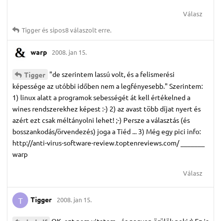
Válasz
Tigger
és
sipos8
válaszolt erre.
warp
2008. jan 15.
"de szerintem lassú volt, és a felismerési
Tigger
képessége az utóbbi időben nem a legfényesebb." Szerintem:
1) linux alatt a programok sebességét át kell értékelned a
wines rendszerekhez képest :-) 2) az avast több díjat nyert és
azért ezt csak méltányolni lehet! ;-) Persze a választás (és
bosszankodás/örvendezés) joga a Tiéd ... 3) Még egy pici info:
http://anti-virus-software-review.toptenreviews.com/ _______
warp
Válasz
Tigger
2008. jan 15.
T