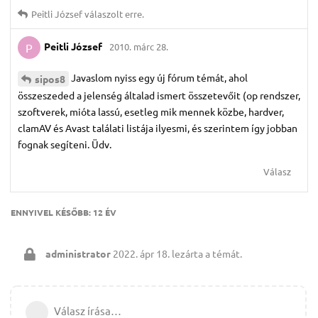
Peitli József
válaszolt erre.
Peitli József
2010. márc 28.
P
Javaslom nyiss egy új fórum témát, ahol
sipos8
összeszeded a jelenség általad ismert összetevőit (op rendszer,
szoftverek, mióta lassú, esetleg mik mennek közbe, hardver,
clamAV és Avast találati listája ilyesmi, és szerintem így jobban
fognak segíteni. Üdv.
Válasz
ENNYIVEL KÉSŐBB:
12 ÉV
administrator
2022. ápr 18.
lezárta a témát.
Válasz írása…