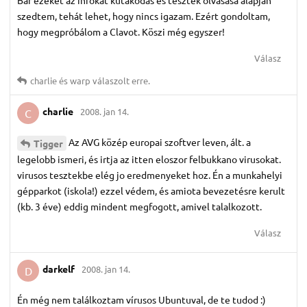
szedtem, tehát lehet, hogy nincs igazam. Ezért gondoltam,
hogy megpróbálom a Clavot. Köszi még egyszer!
Válasz
charlie
és
warp
válaszolt erre.
charlie
2008. jan 14.
C
Az AVG közép europai szoftver leven, ált. a
Tigger
legelobb ismeri, és irtja az itten eloszor felbukkano virusokat.
virusos tesztekbe elég jo eredmenyeket hoz. Én a munkahelyi
gépparkot (iskola!) ezzel védem, és amiota bevezetésre kerult
(kb. 3 éve) eddig mindent megfogott, amivel talalkozott.
Válasz
darkelf
2008. jan 14.
D
Én még nem találkoztam vírusos Ubuntuval, de te tudod :)