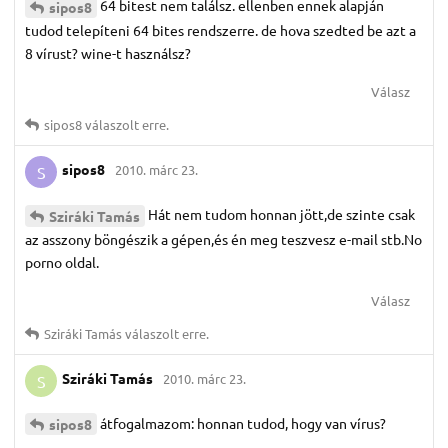
64 bitest nem találsz. ellenben ennek alapján
sipos8
tudod telepíteni 64 bites rendszerre. de hova szedted be azt a
8 vírust? wine-t használsz?
Válasz
sipos8
válaszolt erre.
sipos8
2010. márc 23.
S
Hát nem tudom honnan jött,de szinte csak
Sziráki Tamás
az asszony böngészik a gépen,és én meg teszvesz e-mail stb.No
porno oldal.
Válasz
Sziráki Tamás
válaszolt erre.
Sziráki Tamás
2010. márc 23.
S
átfogalmazom: honnan tudod, hogy van vírus?
sipos8