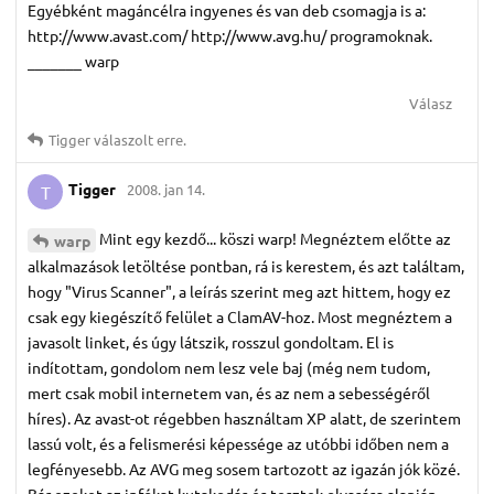
Egyébként magáncélra ingyenes és van deb csomagja is a:
http://www.avast.com/ http://www.avg.hu/ programoknak.
_______ warp
Válasz
Tigger
válaszolt erre.
Tigger
2008. jan 14.
T
Mint egy kezdő... köszi warp! Megnéztem előtte az
warp
alkalmazások letöltése pontban, rá is kerestem, és azt találtam,
hogy "Virus Scanner", a leírás szerint meg azt hittem, hogy ez
csak egy kiegészítő felület a ClamAV-hoz. Most megnéztem a
javasolt linket, és úgy látszik, rosszul gondoltam. El is
indítottam, gondolom nem lesz vele baj (még nem tudom,
mert csak mobil internetem van, és az nem a sebességéről
híres). Az avast-ot régebben használtam XP alatt, de szerintem
lassú volt, és a felismerési képessége az utóbbi időben nem a
legfényesebb. Az AVG meg sosem tartozott az igazán jók közé.
Bár ezeket az infókat kutakodás és tesztek olvasása alapján