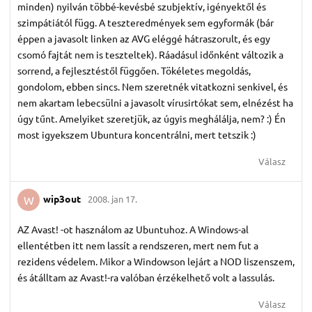
minden) nyilván többé-kevésbé szubjektív, igényektől és
szimpátiától függ. A teszteredmények sem egyformák (bár
éppen a javasolt linken az AVG eléggé hátraszorult, és egy
csomó fajtát nem is teszteltek). Ráadásul időnként változik a
sorrend, a fejlesztéstől függően. Tökéletes megoldás,
gondolom, ebben sincs. Nem szeretnék vitatkozni senkivel, és
nem akartam lebecsülni a javasolt vírusirtókat sem, elnézést ha
úgy tűnt. Amelyiket szeretjük, az úgyis meghálálja, nem? :) Én
most igyekszem Ubuntura koncentrálni, mert tetszik :)
Válasz
wip3out
2008. jan 17.
W
AZ Avast! -ot használom az Ubuntuhoz. A Windows-al
ellentétben itt nem lassít a rendszeren, mert nem fut a
rezidens védelem. Mikor a Windowson lejárt a NOD liszenszem,
és átálltam az Avast!-ra valóban érzékelhető volt a lassulás.
Válasz