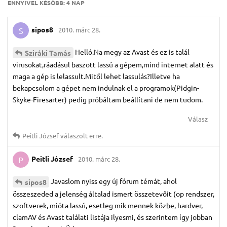
ENNYIVEL KÉSŐBB:
4 NAP
sipos8
2010. márc 28.
S
Helló.Na megy az Avast és ez is talál
Sziráki Tamás
virusokat,ráadásul baszott lassú a gépem,mind internet alatt és
maga a gép is lelassult.Mitől lehet lassulás?Illetve ha
bekapcsolom a gépet nem indulnak el a programok(Pidgin-
Skyke-Firesarter) pedig próbáltam beállítani de nem tudom.
Válasz
Peitli József
válaszolt erre.
Peitli József
2010. márc 28.
P
Javaslom nyiss egy új fórum témát, ahol
sipos8
összeszeded a jelenség általad ismert összetevőit (op rendszer,
szoftverek, mióta lassú, esetleg mik mennek közbe, hardver,
clamAV és Avast találati listája ilyesmi, és szerintem így jobban