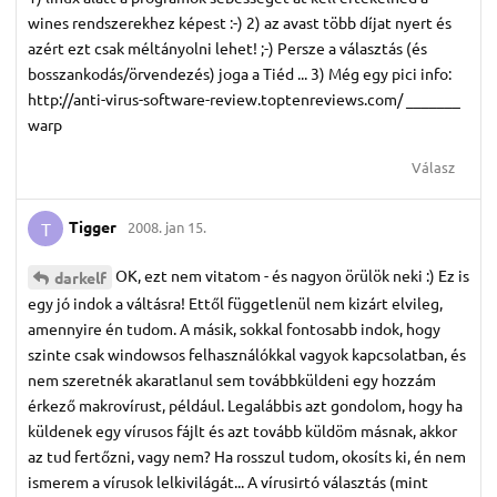
wines rendszerekhez képest :-) 2) az avast több díjat nyert és
azért ezt csak méltányolni lehet! ;-) Persze a választás (és
bosszankodás/örvendezés) joga a Tiéd ... 3) Még egy pici info:
http://anti-virus-software-review.toptenreviews.com/ _______
warp
Válasz
Tigger
2008. jan 15.
T
OK, ezt nem vitatom - és nagyon örülök neki :) Ez is
darkelf
egy jó indok a váltásra! Ettől függetlenül nem kizárt elvileg,
amennyire én tudom. A másik, sokkal fontosabb indok, hogy
szinte csak windowsos felhasználókkal vagyok kapcsolatban, és
nem szeretnék akaratlanul sem továbbküldeni egy hozzám
érkező makrovírust, például. Legalábbis azt gondolom, hogy ha
küldenek egy vírusos fájlt és azt tovább küldöm másnak, akkor
az tud fertőzni, vagy nem? Ha rosszul tudom, okosíts ki, én nem
ismerem a vírusok lelkivilágát... A vírusirtó választás (mint