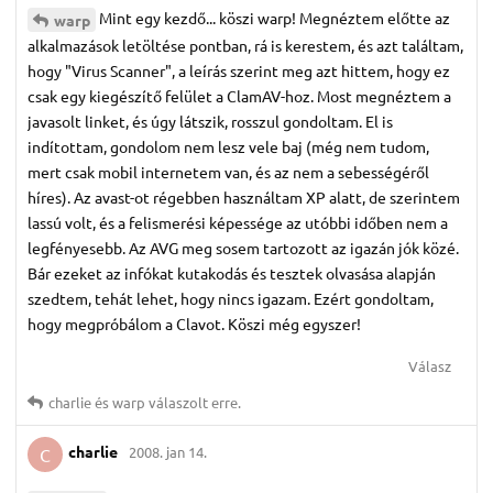
Mint egy kezdő... köszi warp! Megnéztem előtte az
warp
alkalmazások letöltése pontban, rá is kerestem, és azt találtam,
hogy "Virus Scanner", a leírás szerint meg azt hittem, hogy ez
csak egy kiegészítő felület a ClamAV-hoz. Most megnéztem a
javasolt linket, és úgy látszik, rosszul gondoltam. El is
indítottam, gondolom nem lesz vele baj (még nem tudom,
mert csak mobil internetem van, és az nem a sebességéről
híres). Az avast-ot régebben használtam XP alatt, de szerintem
lassú volt, és a felismerési képessége az utóbbi időben nem a
legfényesebb. Az AVG meg sosem tartozott az igazán jók közé.
Bár ezeket az infókat kutakodás és tesztek olvasása alapján
szedtem, tehát lehet, hogy nincs igazam. Ezért gondoltam,
hogy megpróbálom a Clavot. Köszi még egyszer!
Válasz
charlie
és
warp
válaszolt erre.
charlie
2008. jan 14.
C