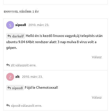
ENNYIVEL KÉSŐBB:
2 ÉV
sipos8
2010. márc 23.
S
Helló én is kezdő linuxos vagyok,új telepités után
darkelf
ubuntu 9.04 64bit rendszer alatt 3 nap mulva 8 virus volt a
gépen.
Válasz
zlt
válaszolt erre.
zlt
2010. márc 23.
Z
Fújd le Chemotoxxal!
sipos8
Válasz
sipos8
válaszolt erre.