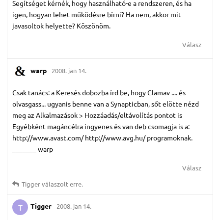
Segítséget kérnék, hogy használható-e a rendszeren, és ha
igen, hogyan lehet működésre bírni? Ha nem, akkor mit
javasoltok helyette? Köszönöm.
Válasz
warp
2008. jan 14.
Csak tanács: a Keresés dobozba írd be, hogy Clamav .... és
olvasgass... ugyanis benne van a Synapticban, sőt elötte nézd
meg az Alkalmazások > Hozzáadás/eltávolítás pontot is
Egyébként magáncélra ingyenes és van deb csomagja is a:
http://www.avast.com/ http://www.avg.hu/ programoknak.
_______ warp
Válasz
Tigger
válaszolt erre.
Tigger
2008. jan 14.
T