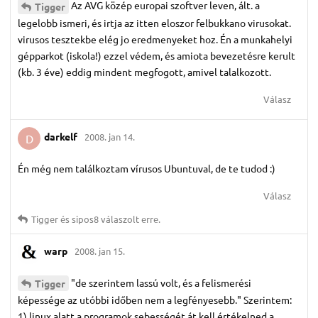
Az AVG közép europai szoftver leven, ált. a
Tigger
legelobb ismeri, és irtja az itten eloszor felbukkano virusokat.
virusos tesztekbe elég jo eredmenyeket hoz. Én a munkahelyi
gépparkot (iskola!) ezzel védem, és amiota bevezetésre kerult
(kb. 3 éve) eddig mindent megfogott, amivel talalkozott.
Válasz
darkelf
2008. jan 14.
D
Én még nem találkoztam vírusos Ubuntuval, de te tudod :)
Válasz
Tigger
és
sipos8
válaszolt erre.
warp
2008. jan 15.
"de szerintem lassú volt, és a felismerési
Tigger
képessége az utóbbi időben nem a legfényesebb." Szerintem:
1) linux alatt a programok sebességét át kell értékelned a