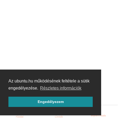
Az ubuntu.hu működésének feltétele a sütik
engedélyezése.
Részletes információk
Engedélyezem
Bejelentkezés
Főoldal
Címkék