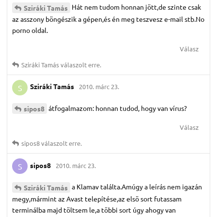
Hát nem tudom honnan jött,de szinte csak
Sziráki Tamás
az asszony böngészik a gépen,és én meg teszvesz e-mail stb.No
porno oldal.
Válasz
Sziráki Tamás
válaszolt erre.
Sziráki Tamás
2010. márc 23.
S
átfogalmazom: honnan tudod, hogy van vírus?
sipos8
Válasz
sipos8
válaszolt erre.
sipos8
2010. márc 23.
S
a Klamav találta.Amúgy a leírás nem igazán
Sziráki Tamás
megy,mármint az Avast telepítése,az elsö sort futassam
terminálba majd töltsem le,a többi sort úgy ahogy van