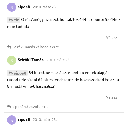
sipos8
2010. márc 23.
S
Okés.Amúgy avast-ot hol találok 64-bit ubuntu 9.04-hez
zlt
nem tudod:?
Válasz
Sziráki Tamás
válaszolt erre.
Sziráki Tamás
2010. márc 23.
S
64 bitest nem találsz. ellenben ennek alapján
sipos8
tudod telepíteni 64 bites rendszerre. de hova szedted be azt a
8 vírust? wine-t használsz?
Válasz
sipos8
válaszolt erre.
sipos8
2010. márc 23.
S