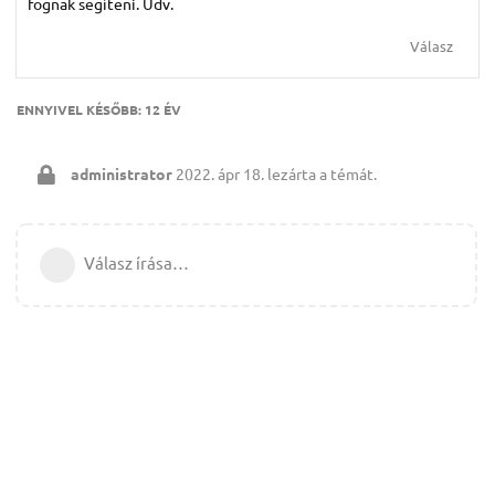
fognak segíteni. Üdv.
Válasz
ENNYIVEL KÉSŐBB:
12 ÉV
administrator
2022. ápr 18.
lezárta a témát.
Válasz írása…