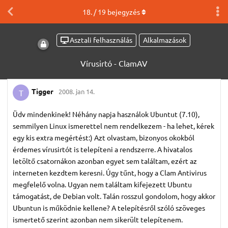
18
. /
19
bejegyzés
Asztali felhasználás
Alkalmazások
Vírusirtó - ClamAV
Tigger
2008. jan 14.
T
Üdv mindenkinek! Néhány napja használok Ubuntut (7.10),
semmilyen Linux ismerettel nem rendelkezem - ha lehet, kérek
egy kis extra megértést:) Azt olvastam, bizonyos okokból
érdemes vírusirtót is telepíteni a rendszerre. A hivatalos
letöltő csatornákon azonban egyet sem találtam, ezért az
interneten kezdtem keresni. Úgy tűnt, hogy a Clam Antivirus
megfelelő volna. Ugyan nem találtam kifejezett Ubuntu
támogatást, de Debian volt. Talán rosszul gondolom, hogy akkor
Ubuntun is működnie kellene? A telepítésről szóló szöveges
ismertető szerint azonban nem sikerült telepítenem.