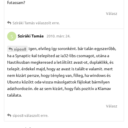
futassam?
Válasz
Sziráki Tamás
válaszolt erre.
Sziráki Tamás
2010. márc 24.
S
igen, elvileg így soronként. bár talán egyszerűbb,
sipos8
ha a Synaptic-kal telepíted az ia32-libs csomagot, utána a
Nautikusban megkeresed a letöltött avast-ot, duplaklikk, és
telepít. érdekel majd, hogy az avast is talált-e valamit. mert
nem kizárt persze, hogy tényleg van, főleg, ha windows és
Ubuntu között oda-vissza másolgattok fájlokat bármilyen
adathordozón. de az sem kizárt, hogy fals pozitív a Klamav
találata.
Válasz
sipos8
válaszolt erre.