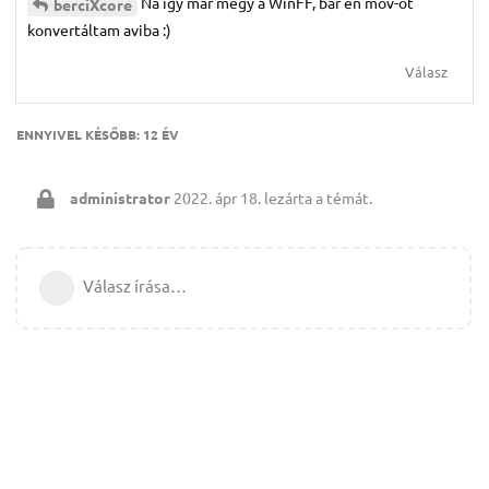
Na így már megy a WinFF, bár én mov-ot
berciXcore
konvertáltam aviba :)
Válasz
ENNYIVEL KÉSŐBB:
12 ÉV
administrator
2022. ápr 18.
lezárta a témát.
Válasz írása…