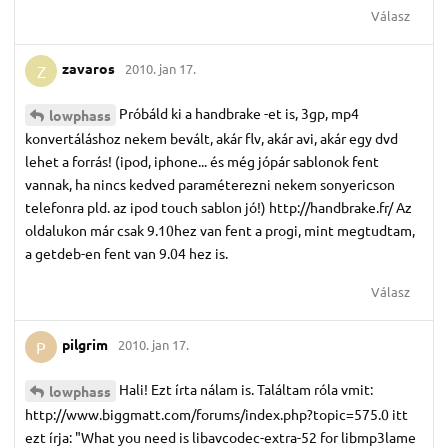
Válasz
zavaros
2010. jan 17.
Z
Próbáld ki a handbrake -et is, 3gp, mp4
lowphass
konvertáláshoz nekem bevált, akár flv, akár avi, akár egy dvd
lehet a forrás! (ipod, iphone... és még jópár sablonok fent
vannak, ha nincs kedved paraméterezni nekem sonyericson
telefonra pld. az ipod touch sablon jó!) http://handbrake.fr/ Az
oldalukon már csak 9.10hez van fent a progi, mint megtudtam,
a getdeb-en fent van 9.04 hez is.
Válasz
pilgrim
2010. jan 17.
P
Hali! Ezt írta nálam is. Találtam róla vmit:
lowphass
http://www.biggmatt.com/forums/index.php?topic=575.0 itt
ezt írja: "What you need is libavcodec-extra-52 for libmp3lame