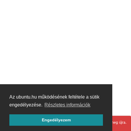
Az ubuntu.hu működésének feltétele a sütik
engedélyezése.
Részletes információk
Engedélyezem
Hoppá! Valami hiba történt. Frissítse az oldalt és próbálja meg újra.