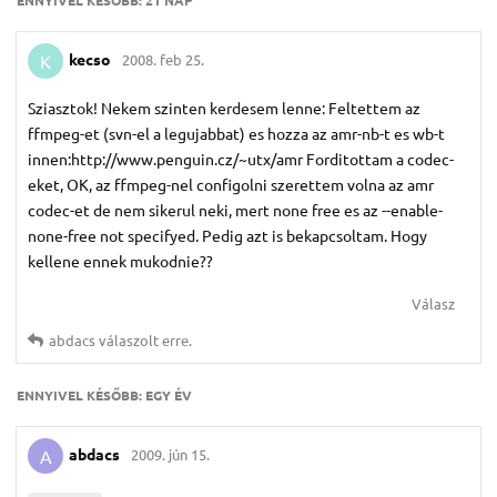
ENNYIVEL KÉSŐBB:
21 NAP
kecso
2008. feb 25.
K
Sziasztok! Nekem szinten kerdesem lenne: Feltettem az
ffmpeg-et (svn-el a legujabbat) es hozza az amr-nb-t es wb-t
innen:http://www.penguin.cz/~utx/amr Forditottam a codec-
eket, OK, az ffmpeg-nel configolni szerettem volna az amr
codec-et de nem sikerul neki, mert none free es az --enable-
none-free not specifyed. Pedig azt is bekapcsoltam. Hogy
kellene ennek mukodnie??
Válasz
abdacs
válaszolt erre.
ENNYIVEL KÉSŐBB:
EGY ÉV
abdacs
2009. jún 15.
A