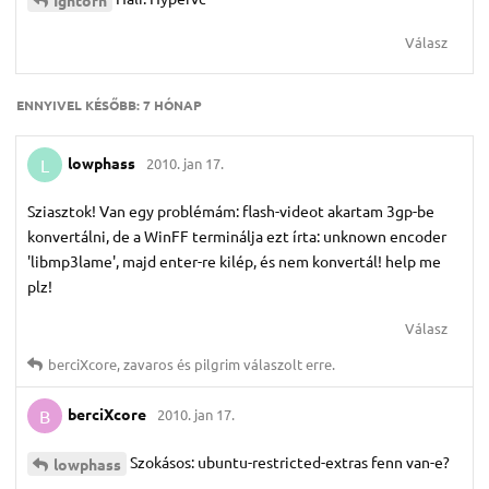
Válasz
ENNYIVEL KÉSŐBB:
7 HÓNAP
lowphass
2010. jan 17.
L
Sziasztok! Van egy problémám: flash-videot akartam 3gp-be
konvertálni, de a WinFF terminálja ezt írta: unknown encoder
'libmp3lame', majd enter-re kilép, és nem konvertál! help me
plz!
Válasz
berciXcore
,
zavaros
és
pilgrim
válaszolt erre.
berciXcore
2010. jan 17.
B
Szokásos: ubuntu-restricted-extras fenn van-e?
lowphass