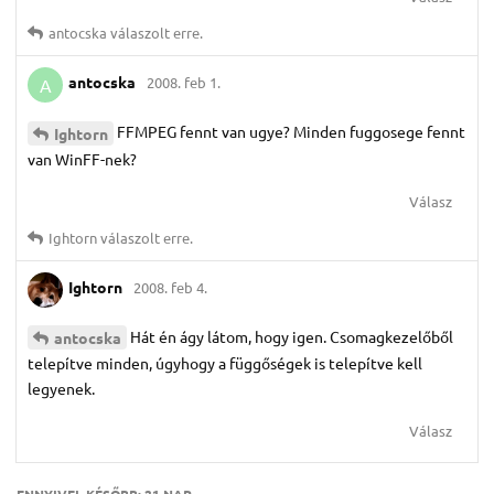
antocska
válaszolt erre.
antocska
2008. feb 1.
A
FFMPEG fennt van ugye? Minden fuggosege fennt
Ightorn
van WinFF-nek?
Válasz
Ightorn
válaszolt erre.
Ightorn
2008. feb 4.
Hát én ágy látom, hogy igen. Csomagkezelőből
antocska
telepítve minden, úgyhogy a függőségek is telepítve kell
legyenek.
Válasz