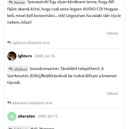
Szevasztok! Egy olyan kérdésem lenne, hogy AVI
kecso
fájlot akarok kiírni, hogy csak zene legyen AUDIO-CD! Hogyan
kell, mivel kell konvertálni... stb! Légyszíves ha valaki ráér írja le
nekem, köszi!
Válasz
Ightorn
válaszolt erre.
Ightorn
2009. jún 15.
Soundconverter. Tárolóból telepíthető. A
abdacs
Szerkesztés (Edit)/Beállításoknál be tudod állítani a kimenet
típusát.
Válasz
abaratzo
válaszolt erre.
abaratzo
2009. jún 15.
A
Hali. Hypervc
Ightorn