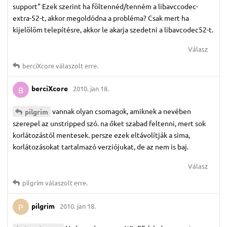
support" Ezek szerint ha föltennéd/tenném a libavccodec-
extra-52-t, akkor megoldódna a probléma? Csak mert ha
kijelölöm telepítésre, akkor le akarja szedetni a libavcodec52-t.
Válasz
berciXcore
válaszolt erre.
berciXcore
2010. jan 18.
B
vannak olyan csomagok, amiknek a nevében
pilgrim
szerepel az unstripped szó. na őket szabad feltenni, mert sok
korlátozástól mentesek. persze ezek eltávolítják a sima,
korlátozásokat tartalmazó verziójukat, de az nem is baj.
Válasz
pilgrim
válaszolt erre.
pilgrim
2010. jan 18.
P