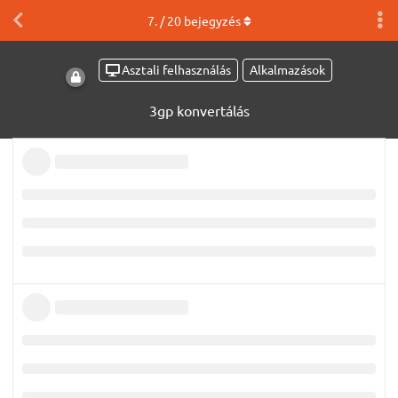
7
. /
20
bejegyzés
Asztali felhasználás
Alkalmazások
3gp konvertálás