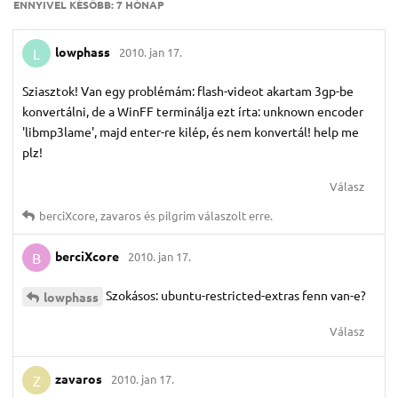
ENNYIVEL KÉSŐBB:
7 HÓNAP
lowphass
2010. jan 17.
L
Sziasztok! Van egy problémám: flash-videot akartam 3gp-be
konvertálni, de a WinFF terminálja ezt írta: unknown encoder
'libmp3lame', majd enter-re kilép, és nem konvertál! help me
plz!
Válasz
berciXcore
,
zavaros
és
pilgrim
válaszolt erre.
berciXcore
2010. jan 17.
B
Szokásos: ubuntu-restricted-extras fenn van-e?
lowphass
Válasz
zavaros
2010. jan 17.
Z