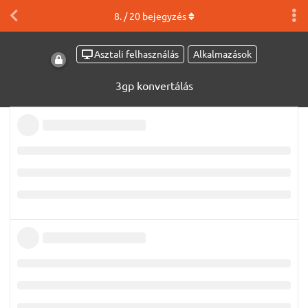
8
. /
20
bejegyzés
Asztali felhasználás
Alkalmazások
3gp konvertálás