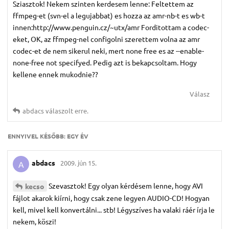
Sziasztok! Nekem szinten kerdesem lenne: Feltettem az
ffmpeg-et (svn-el a legujabbat) es hozza az amr-nb-t es wb-t
innen:http://www.penguin.cz/~utx/amr Forditottam a codec-
eket, OK, az ffmpeg-nel configolni szerettem volna az amr
codec-et de nem sikerul neki, mert none free es az --enable-
none-free not specifyed. Pedig azt is bekapcsoltam. Hogy
kellene ennek mukodnie??
Válasz
abdacs
válaszolt erre.
ENNYIVEL KÉSŐBB:
EGY ÉV
abdacs
2009. jún 15.
A
Szevasztok! Egy olyan kérdésem lenne, hogy AVI
kecso
fájlot akarok kiírni, hogy csak zene legyen AUDIO-CD! Hogyan
kell, mivel kell konvertálni... stb! Légyszíves ha valaki ráér írja le
nekem, köszi!