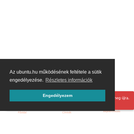
Az ubuntu.hu működésének feltétele a sütik
engedélyezése.
Részletes információk
Engedélyezem
Hoppá! Valami hiba történt. Frissítse az oldalt és próbálja meg újra.
Bejelentkezés
Főoldal
Címkék