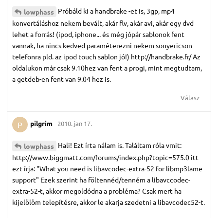
Próbáld ki a handbrake -et is, 3gp, mp4
lowphass
konvertáláshoz nekem bevált, akár flv, akár avi, akár egy dvd
lehet a forrás! (ipod, iphone... és még jópár sablonok fent
vannak, ha nincs kedved paraméterezni nekem sonyericson
telefonra pld. az ipod touch sablon jó!) http://handbrake.fr/ Az
oldalukon már csak 9.10hez van fent a progi, mint megtudtam,
a getdeb-en fent van 9.04 hez is.
Válasz
pilgrim
2010. jan 17.
P
Hali! Ezt írta nálam is. Találtam róla vmit:
lowphass
http://www.biggmatt.com/forums/index.php?topic=575.0 itt
ezt írja: "What you need is libavcodec-extra-52 for libmp3lame
support" Ezek szerint ha föltennéd/tenném a libavccodec-
extra-52-t, akkor megoldódna a probléma? Csak mert ha
kijelölöm telepítésre, akkor le akarja szedetni a libavcodec52-t.