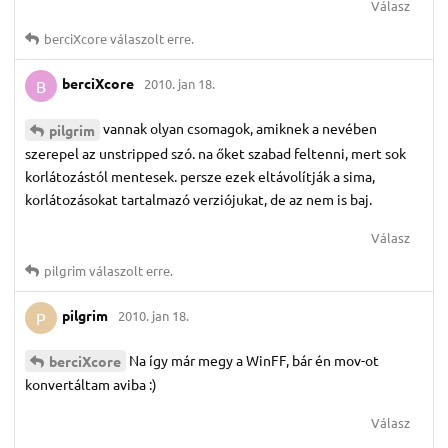
Válasz
berciXcore
válaszolt erre.
berciXcore
2010. jan 18.
B
vannak olyan csomagok, amiknek a nevében
pilgrim
szerepel az unstripped szó. na őket szabad feltenni, mert sok
korlátozástól mentesek. persze ezek eltávolítják a sima,
korlátozásokat tartalmazó verziójukat, de az nem is baj.
Válasz
pilgrim
válaszolt erre.
pilgrim
2010. jan 18.
P
Na így már megy a WinFF, bár én mov-ot
berciXcore
konvertáltam aviba :)
Válasz