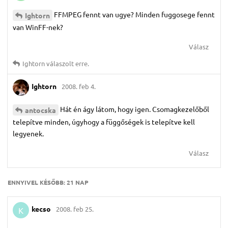
FFMPEG fennt van ugye? Minden fuggosege fennt
Ightorn
van WinFF-nek?
Válasz
Ightorn
válaszolt erre.
Ightorn
2008. feb 4.
Hát én ágy látom, hogy igen. Csomagkezelőből
antocska
telepítve minden, úgyhogy a függőségek is telepítve kell
legyenek.
Válasz
ENNYIVEL KÉSŐBB:
21 NAP
kecso
2008. feb 25.
K