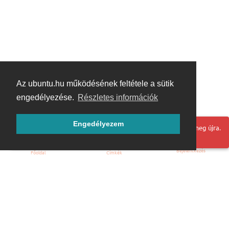
Az ubuntu.hu működésének feltétele a sütik
engedélyezése.
Részletes információk
Engedélyezem
Hoppá! Valami hiba történt. Frissítse az oldalt és próbálja meg újra.
Bejelentkezés
Főoldal
Címkék