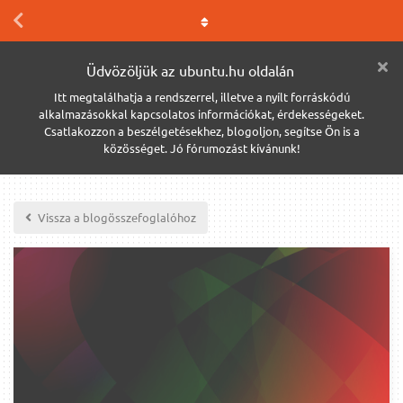
Üdvözöljük az ubuntu.hu oldalán
Itt megtalálhatja a rendszerrel, illetve a nyílt forráskódú
alkalmazásokkal kapcsolatos információkat, érdekességeket.
Csatlakozzon a beszélgetésekhez, blogoljon, segítse Ön is a
közösséget. Jó fórumozást kívánunk!
Vissza a blogösszefoglalóhoz