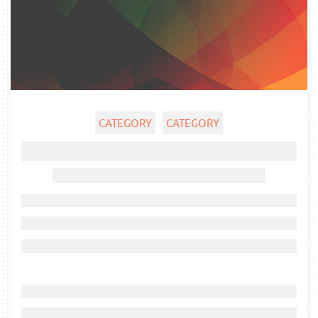
CATEGORY
CATEGORY
Ghost title