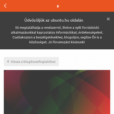
Üdvözöljük az ubuntu.hu oldalán
Itt megtalálhatja a rendszerrel, illetve a nyílt forráskódú
alkalmazásokkal kapcsolatos információkat, érdekességeket.
Csatlakozzon a beszélgetésekhez, blogoljon, segítse Ön is a
közösséget. Jó fórumozást kívánunk!
Vissza a blogösszefoglalóhoz