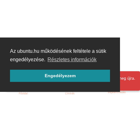
Az ubuntu.hu működésének feltétele a sütik
engedélyezése.
Részletes információk
Engedélyezem
Hoppá! Valami hiba történt. Frissítse az oldalt és próbálja meg újra.
Bejelentkezés
Főoldal
Címkék