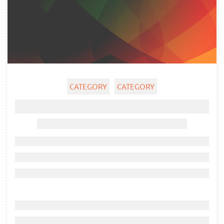
CATEGORY
CATEGORY
Ghost title