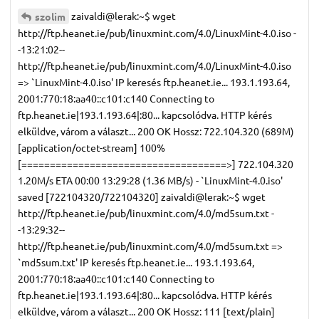
zaivaldi@lerak:~$ wget
szolim
http://ftp.heanet.ie/pub/linuxmint.com/4.0/LinuxMint-4.0.iso -
-13:21:02--
http://ftp.heanet.ie/pub/linuxmint.com/4.0/LinuxMint-4.0.iso
=> `LinuxMint-4.0.iso' IP keresés ftp.heanet.ie... 193.1.193.64,
2001:770:18:aa40::c101:c140 Connecting to
ftp.heanet.ie|193.1.193.64|:80... kapcsolódva. HTTP kérés
elküldve, várom a választ... 200 OK Hossz: 722.104.320 (689M)
[application/octet-stream] 100%
[====================================>] 722.104.320
1.20M/s ETA 00:00 13:29:28 (1.36 MB/s) - `LinuxMint-4.0.iso'
saved [722104320/722104320] zaivaldi@lerak:~$ wget
http://ftp.heanet.ie/pub/linuxmint.com/4.0/md5sum.txt -
-13:29:32--
http://ftp.heanet.ie/pub/linuxmint.com/4.0/md5sum.txt =>
`md5sum.txt' IP keresés ftp.heanet.ie... 193.1.193.64,
2001:770:18:aa40::c101:c140 Connecting to
ftp.heanet.ie|193.1.193.64|:80... kapcsolódva. HTTP kérés
elküldve, várom a választ... 200 OK Hossz: 111 [text/plain]