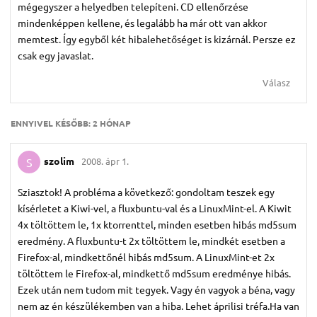
mégegyszer a helyedben telepíteni. CD ellenőrzése
mindenképpen kellene, és legalább ha már ott van akkor
memtest. Így egyből két hibalehetőséget is kizárnál. Persze ez
csak egy javaslat.
Válasz
ENNYIVEL KÉSŐBB:
2 HÓNAP
szolim
2008. ápr 1.
S
Sziasztok! A probléma a következő: gondoltam teszek egy
kísérletet a Kiwi-vel, a fluxbuntu-val és a LinuxMint-el. A Kiwit
4x töltöttem le, 1x ktorrenttel, minden esetben hibás md5sum
eredmény. A fluxbuntu-t 2x töltöttem le, mindkét esetben a
Firefox-al, mindkettőnél hibás md5sum. A LinuxMint-et 2x
töltöttem le Firefox-al, mindkettő md5sum eredménye hibás.
Ezek után nem tudom mit tegyek. Vagy én vagyok a béna, vagy
nem az én készülékemben van a hiba. Lehet áprilisi tréfa.Ha van