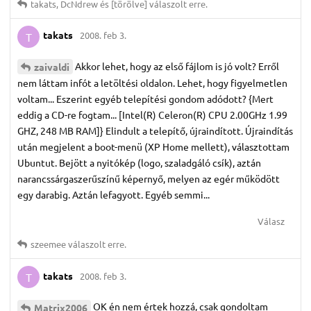
takats
,
DcNdrew
és
[törölve]
válaszolt erre.
takats
2008. feb 3.
T
Akkor lehet, hogy az első fájlom is jó volt? Erről
zaivaldi
nem láttam infót a letöltési oldalon. Lehet, hogy figyelmetlen
voltam... Eszerint egyéb telepítési gondom adódott? {Mert
eddig a CD-re fogtam... [Intel(R) Celeron(R) CPU 2.00GHz 1.99
GHZ, 248 MB RAM]} Elindult a telepítő, újraindított. Újraindítás
után megjelent a boot-menü (XP Home mellett), választottam
Ubuntut. Bejött a nyitókép (logo, szaladgáló csík), aztán
narancssárgaszerűszínű képernyő, melyen az egér működött
egy darabig. Aztán lefagyott. Egyéb semmi...
Válasz
szeemee
válaszolt erre.
takats
2008. feb 3.
T
OK én nem értek hozzá, csak gondoltam
Matrix2006