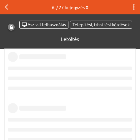
6
. /
27
bejegyzés
Asztali felhasználás
Telepítési, frissítési kérdések
Letöltés