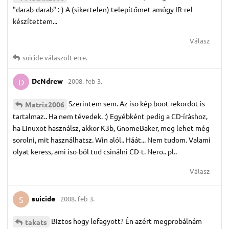
"darab-darab" :-) A (sikertelen) telepítőmet amúgy IR-rel
készítettem...
Válasz
suicide
válaszolt erre.
DcNdrew
2008. feb 3.
D
Szerintem sem. Az iso kép boot rekordot is
Matrix2006
tartalmaz.. Ha nem tévedek. :) Egyébként pedig a CD-íráshoz,
ha Linuxot használsz, akkor K3b, GnomeBaker, meg lehet még
sorolni, mit használhatsz. Win alól.. Háát... Nem tudom. Valami
olyat keress, ami iso-ból tud csinálni CD-t. Nero.. pl..
Válasz
suicide
2008. feb 3.
S
Biztos hogy lefagyott? Én azért megprobálnám
takats