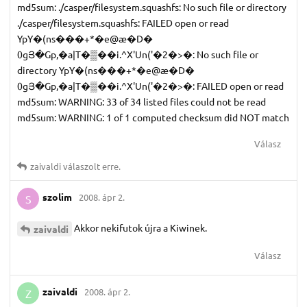
md5sum: ./casper/filesystem.squashfs: No such file or directory
./casper/filesystem.squashfs: FAILED open or read
YpY�(ns���+*�e@æ�D�
0gՅ�Gp,�a|T�▒��i.^X'Un('�2�>�: No such file or
directory YpY�(ns���+*�e@æ�D�
0gՅ�Gp,�a|T�▒��i.^X'Un('�2�>�: FAILED open or read
md5sum: WARNING: 33 of 34 listed files could not be read
md5sum: WARNING: 1 of 1 computed checksum did NOT match
Válasz
zaivaldi
válaszolt erre.
szolim
2008. ápr 2.
S
Akkor nekifutok újra a Kiwinek.
zaivaldi
Válasz
zaivaldi
2008. ápr 2.
Z