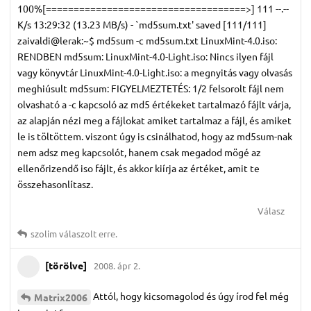
100%[====================================>] 111 --.--
K/s 13:29:32 (13.23 MB/s) - `md5sum.txt' saved [111/111]
zaivaldi@lerak:~$ md5sum -c md5sum.txt LinuxMint-4.0.iso:
RENDBEN md5sum: LinuxMint-4.0-Light.iso: Nincs ilyen fájl
vagy könyvtár LinuxMint-4.0-Light.iso: a megnyitás vagy olvasás
meghiúsult md5sum: FIGYELMEZTETÉS: 1/2 felsorolt fájl nem
olvasható a -c kapcsoló az md5 értékeket tartalmazó fájlt várja,
az alapján nézi meg a fájlokat amiket tartalmaz a fájl, és amiket
le is töltöttem. viszont úgy is csinálhatod, hogy az md5sum-nak
nem adsz meg kapcsolót, hanem csak megadod mögé az
ellenőrizendő iso fájlt, és akkor kiírja az értéket, amit te
összehasonlítasz.
Válasz
szolim
válaszolt erre.
[törölve]
2008. ápr 2.
Attól, hogy kicsomagolod és úgy írod fel még
Matrix2006