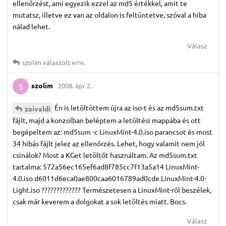
ellenőrzést, ami egyezik ezzel az md5 értékkel, amit te
mutatsz, illetve ez van az oldalon is feltüntetve, szóval a hiba
nálad lehet.
Válasz
szolim
válaszolt erre.
szolim
2008. ápr 2.
S
Én is letöltöttem újra az iso-t és az md5sum.txt
zaivaldi
fájlt, majd a konzolban beléptem a letöltési mappába és ott
begépeltem az: md5sum -c LinuxMint-4.0.iso parancsot és most
34 hibás fájlt jelez az ellenőrzés. Lehet, hogy valamit nem jól
csinálok? Most a KGet letöltőt használtam. Az md5sum.txt
tartalma: 572a56ec165ef6ad8f785cc7f13a5a14 LinuxMint-
4.0.iso d6011d6eca0ae800caa6016789ad0cde LinuxMint-4.0-
Light.iso ????????????? Természetesen a LinuxMint-ről beszélek,
csak már keverem a dolgokat a sok letöltés miatt. Bocs.
Válasz