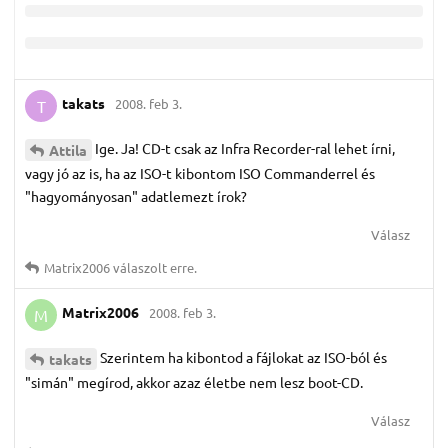
takats
2008. feb 3.
T
Ige. Ja! CD-t csak az Infra Recorder-ral lehet írni,
Attila
vagy jó az is, ha az ISO-t kibontom ISO Commanderrel és
"hagyományosan" adatlemezt írok?
Válasz
Matrix2006
válaszolt erre.
Matrix2006
2008. feb 3.
M
Szerintem ha kibontod a fájlokat az ISO-ból és
takats
"simán" megírod, akkor azaz életbe nem lesz boot-CD.
Válasz