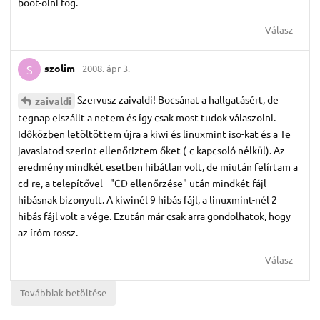
boot-olni fog.
Válasz
szolim
2008. ápr 3.
S
Szervusz zaivaldi! Bocsánat a hallgatásért, de
zaivaldi
tegnap elszállt a netem és így csak most tudok válaszolni.
Időközben letöltöttem újra a kiwi és linuxmint iso-kat és a Te
javaslatod szerint ellenőriztem őket (-c kapcsoló nélkül). Az
eredmény mindkét esetben hibátlan volt, de miután felírtam a
cd-re, a telepítővel - "CD ellenőrzése" után mindkét fájl
hibásnak bizonyult. A kiwinél 9 hibás fájl, a linuxmint-nél 2
hibás fájl volt a vége. Ezután már csak arra gondolhatok, hogy
az íróm rossz.
Válasz
Továbbiak betöltése