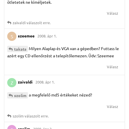
ötletetek ne kíméljetek.
Válasz
zaivaldi
válaszolt erre.
szeemee
2008. ápr 1.
S
Milyen Alaplap és VGA van a gépedben? Futtass le
takats
azért egy CD ellenőrzést a telepítőlemezen. Üdv: Szeemee
Válasz
zaivaldi
2008. ápr 1.
Z
a megfelelő md5 értékeket nézed?
szolim
Válasz
szolim
válaszolt erre.
szolim
2008. ápr 2.