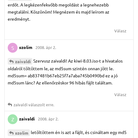
erdőt. A legkézenfekvőbb megoldást a legnehezebb
megtalálni. Köszönöm! Megnézem és majd leírom az
eredményt.
Válasz
szolim
2008. ápr 2.
S
Szervusz zaivaldi! Az kiwi-8.03.iso-t a hivatalos
zaivaldi
oldalról töltöttem le, az md5sum szintén onnan jött le.
md5sum= ab837481b67eb25f7a7aba745b0490bd ez a jó
md5sum lánc? Az ellenőrzéskor 96 hibás fájlt találtam.
Válasz
zaivaldi
válaszolt erre.
zaivaldi
2008. ápr 2.
Z
letöltöttem én is azt a fájlt, és csináltam egy md5
szolim