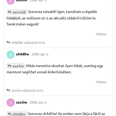
S
Szervusz zaivaldi! Igen, tanultam a régebbi
zaivaldi
hibákból, az md5sum-ot is az aktuális oldalról töltöm le.
Tanácstalan vagyok!
Válasz
sh4d0w
válaszolt erre.
sh4d0w
2008. ápr 2.
S
Hibás memória okozhat ilyen hibát, esetleg egy
szolim
memtest segíthet ennek kiderítésében.
Válasz
szolim
válaszolt erre.
szolim
2008. ápr 2.
S
Szervusz sh4dOw! Az ember nem látja a fától az
sh4d0w