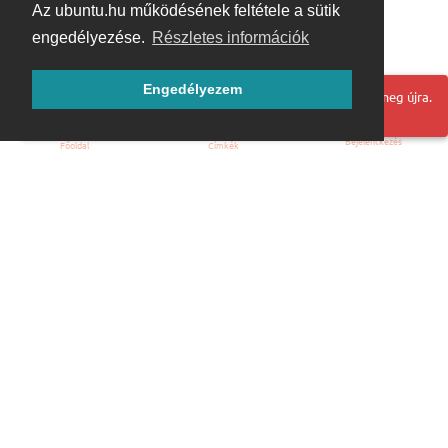
Az ubuntu.hu működésének feltétele a sütik
engedélyezése.
Részletes információk
Engedélyezem
Hoppá! Valami hiba történt. Frissítse az oldalt és próbálja meg újra.
Bejelentkezés
Főoldal
Címkék
Kezdőoldal
Blog
ÁSZF
Szabályzat
Kapcsolat
ubuntu.hu :: Magyar Ubuntu Közösség
© 2007 – 2026