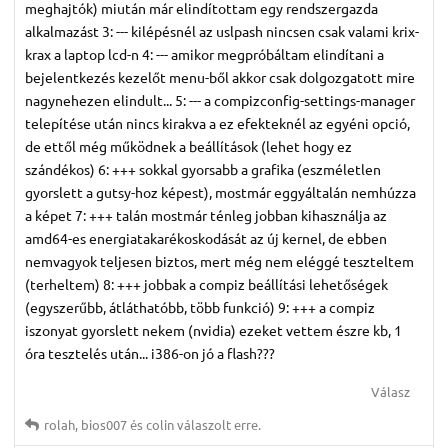
meghajtók) miután már elindítottam egy rendszergazda
alkalmazást 3: --- kilépésnél az uslpash nincsen csak valami krix-
krax a laptop lcd-n 4: --- amikor megpróbáltam elindítani a
bejelentkezés kezelőt menu-ből akkor csak dolgozgatott mire
nagynehezen elindult... 5: --- a compizconfig-settings-manager
telepítése után nincs kirakva a ez efekteknél az egyéni opció,
de ettől még működnek a beállítások (lehet hogy ez
szándékos) 6: +++ sokkal gyorsabb a grafika (eszméletlen
gyorslett a gutsy-hoz képest), mostmár eggyáltalán nemhúzza
a képet 7: +++ talán mostmár ténleg jobban kihasználja az
amd64-es energiatakarékoskodását az új kernel, de ebben
nemvagyok teljesen biztos, mert még nem eléggé teszteltem
(terheltem) 8: +++ jobbak a compiz beállítási lehetőségek
(egyszerűbb, átláthatóbb, több funkció) 9: +++ a compiz
iszonyat gyorslett nekem (nvidia) ezeket vettem észre kb, 1
óra tesztelés után... i386-on jó a flash???
Válasz
rolah
,
bios007
és
colin
válaszolt erre.