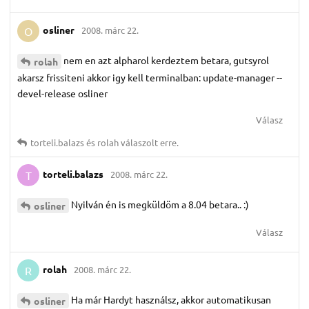
osliner
2008. márc 22.
O
nem en azt alpharol kerdeztem betara, gutsyrol
rolah
akarsz frissiteni akkor igy kell terminalban: update-manager --
devel-release osliner
Válasz
torteli.​balazs
és
rolah
válaszolt erre.
torteli.​balazs
2008. márc 22.
T
Nyilván én is megküldöm a 8.04 betara.. :)
osliner
Válasz
rolah
2008. márc 22.
R
Ha már Hardyt használsz, akkor automatikusan
osliner