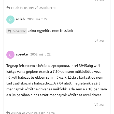
rolah
és
osliner
válaszolt erre.
rolah
2008. márc 22.
R
akkor egyelőre nem frissítek
bios007
Válasz
coyote
2008. márc 22.
C
Tegnap feltettem a bétát a laptopomra. Intel 3945abg wifi
kártya van a gépben és már a 7.10-ben sem működött a vez.
nélküli hálózat és ebben sem műkszik. Látja a kártyát de nem
tud csatlakozni a hálózathoz. A 7.04 alatt megjelenik a zárt
meghajtók között a driver és működik is de sem a 7.10-ben sem
a 8.04 betában nincs a zárt meghajtók között az intel driver.
Válasz
osliner
és
colin
válaszolt erre.