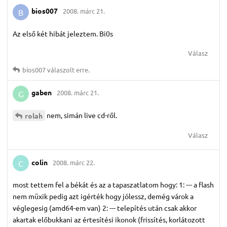
bios007
2008. márc 21.
B
Az első két hibát jeleztem. Bi0s
Válasz
bios007
válaszolt erre.
gaben
2008. márc 21.
G
nem, simán live cd-ről.
rolah
Válasz
colin
2008. márc 22.
C
most tettem fel a békát és az a tapaszatlatom hogy: 1: --- a flash
nem müxik pedig azt igérték hogy jólessz, demég várok a
véglegesig (amd64-em van) 2: --- telepítés után csak akkor
akartak előbukkani az értesítési ikonok (frissítés, korlátozott