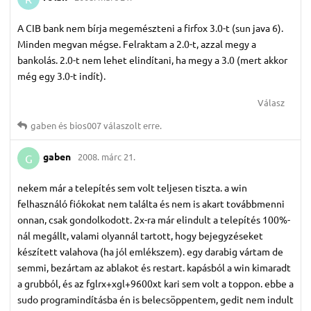
A CIB bank nem bírja megemészteni a firfox 3.0-t (sun java 6).
Minden megvan mégse. Felraktam a 2.0-t, azzal megy a
bankolás. 2.0-t nem lehet elindítani, ha megy a 3.0 (mert akkor
még egy 3.0-t indít).
Válasz
gaben
és
bios007
válaszolt erre.
gaben
2008. márc 21.
G
nekem már a telepítés sem volt teljesen tiszta. a win
felhasználó fiókokat nem találta és nem is akart továbbmenni
onnan, csak gondolkodott. 2x-ra már elindult a telepítés 100%-
nál megállt, valami olyannál tartott, hogy bejegyzéseket
készített valahova (ha jól emlékszem). egy darabig vártam de
semmi, bezártam az ablakot és restart. kapásból a win kimaradt
a grubból, és az fglrx+xgl+9600xt kari sem volt a toppon. ebbe a
sudo programindításba én is belecsöppentem, gedit nem indult