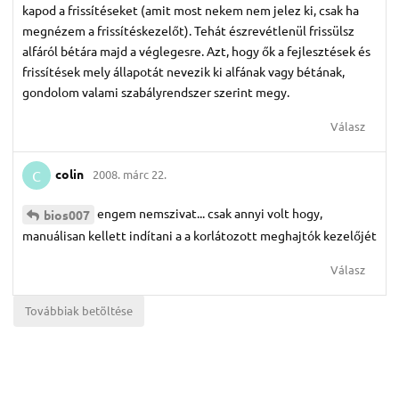
kapod a frissítéseket (amit most nekem nem jelez ki, csak ha
megnézem a frissítéskezelőt). Tehát észrevétlenül frissülsz
alfáról bétára majd a véglegesre. Azt, hogy ők a fejlesztések és
frissítések mely állapotát nevezik ki alfának vagy bétának,
gondolom valami szabályrendszer szerint megy.
Válasz
colin
2008. márc 22.
C
engem nemszivat... csak annyi volt hogy,
bios007
manuálisan kellett indítani a a korlátozott meghajtók kezelőjét
Válasz
Továbbiak betöltése