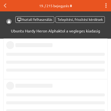
19
. /
215
bejegyzés
Asztali felhasználás
Telepítési, frissítési kérdések
Ubuntu Hardy Heron Alphaktol a vegleges kiadasig