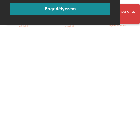
Engedélyezem
Hoppá! Valami hiba történt. Frissítse az oldalt és próbálja meg újra.
Bejelentkezés
Főoldal
Címkék
Kezdőoldal
Blog
ÁSZF
Szabályzat
Kapcsolat
ubuntu.hu :: Magyar Ubuntu Közösség
© 2007 – 2026
Önkéntes segítők:
Megtekintés