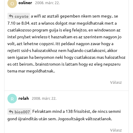
osliner
2008. márc 22.
O
a wifi az asztali gepemben nkem sem megy.. se
coyote
7.10 se 8.04. ezt a wlanos dolgot mar megoldhatnak mert a
csatlakozoso program guija is eleg felejtos. en windowson az
intel pro/set wireless-t hasznaltam es az szerintem nagyon jo
volt, azt lehetne copyzni. itt peldaul nagyon zavar hogy a
rejtett ssid-s halozatokhoz nem hajlando csatlakozni, akkor
sem igazan ha benyomon neki hogy csatlakozas mas halozathoz
es ott beirom.. brainstromon is lattam hogy ez eleg nepszeru
tema mar megoldhatnak..
Válasz
rolah
2008. márc 22.
R
Felraktam mind a 138 frissítést, de nincs semmi
bios007
gond újraindítás után sem. Jogosultságok változatlanok.
Válasz