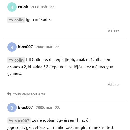
rolah
2008. márc 22.
R
Igen működik.
colin
Válasz
bios007
2008. márc 22.
B
Hi! Colin nézd meg lejjebb, a nálam 1, hiba nem
colin
azonos a 2, hibáddal? 2 gépemen is előjött...ez már nagyon
gyanus..
Válasz
colin
válaszolt erre.
bios007
2008. márc 22.
B
Egyre jobban ugy érzem, h. az új
bios007
jogosultságkezelő szivat minket..ezt megint minek kellett