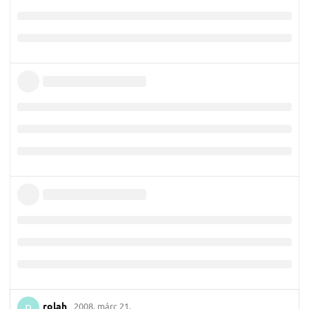
rolah
2008. márc 21.
R