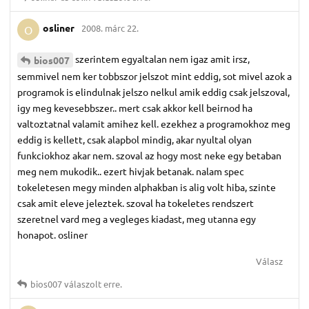
osliner
2008. márc 22.
O
szerintem egyaltalan nem igaz amit irsz,
bios007
semmivel nem ker tobbszor jelszot mint eddig, sot mivel azok a
programok is elindulnak jelszo nelkul amik eddig csak jelszoval,
igy meg kevesebbszer.. mert csak akkor kell beirnod ha
valtoztatnal valamit amihez kell. ezekhez a programokhoz meg
eddig is kellett, csak alapbol mindig, akar nyultal olyan
funkciokhoz akar nem. szoval az hogy most neke egy betaban
meg nem mukodik.. ezert hivjak betanak. nalam spec
tokeletesen megy minden alphakban is alig volt hiba, szinte
csak amit eleve jeleztek. szoval ha tokeletes rendszert
szeretnel vard meg a vegleges kiadast, meg utanna egy
honapot. osliner
Válasz
bios007
válaszolt erre.