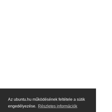
Az ubuntu.hu működésének feltétele a sütik
engedélyezése.
Részletes információk