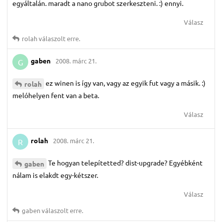
egyáltalán. maradt a nano grubot szerkeszteni. :) ennyi.
Válasz
rolah
válaszolt erre.
gaben
2008. márc 21.
G
ez winen is így van, vagy az egyik fut vagy a másik. :)
rolah
melóhelyen fent van a beta.
Válasz
rolah
2008. márc 21.
R
Te hogyan telepítetted? dist-upgrade? Egyébként
gaben
nálam is elakdt egy-kétszer.
Válasz
gaben
válaszolt erre.