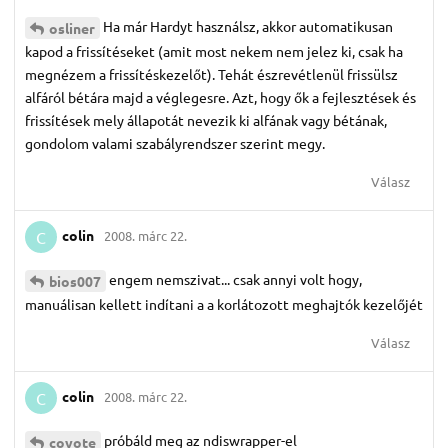
Ha már Hardyt használsz, akkor automatikusan
osliner
kapod a frissítéseket (amit most nekem nem jelez ki, csak ha
megnézem a frissítéskezelőt). Tehát észrevétlenül frissülsz
alfáról bétára majd a véglegesre. Azt, hogy ők a fejlesztések és
frissítések mely állapotát nevezik ki alfának vagy bétának,
gondolom valami szabályrendszer szerint megy.
Válasz
colin
2008. márc 22.
C
engem nemszivat... csak annyi volt hogy,
bios007
manuálisan kellett indítani a a korlátozott meghajtók kezelőjét
Válasz
colin
2008. márc 22.
C
próbáld meg az ndiswrapper-el
coyote