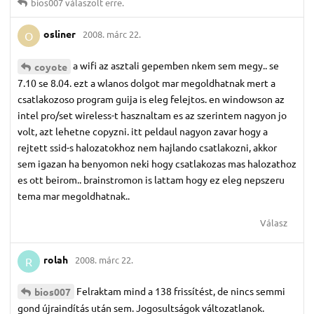
bios007
válaszolt erre.
osliner
2008. márc 22.
O
a wifi az asztali gepemben nkem sem megy.. se
coyote
7.10 se 8.04. ezt a wlanos dolgot mar megoldhatnak mert a
csatlakozoso program guija is eleg felejtos. en windowson az
intel pro/set wireless-t hasznaltam es az szerintem nagyon jo
volt, azt lehetne copyzni. itt peldaul nagyon zavar hogy a
rejtett ssid-s halozatokhoz nem hajlando csatlakozni, akkor
sem igazan ha benyomon neki hogy csatlakozas mas halozathoz
es ott beirom.. brainstromon is lattam hogy ez eleg nepszeru
tema mar megoldhatnak..
Válasz
rolah
2008. márc 22.
R
Felraktam mind a 138 frissítést, de nincs semmi
bios007
gond újraindítás után sem. Jogosultságok változatlanok.