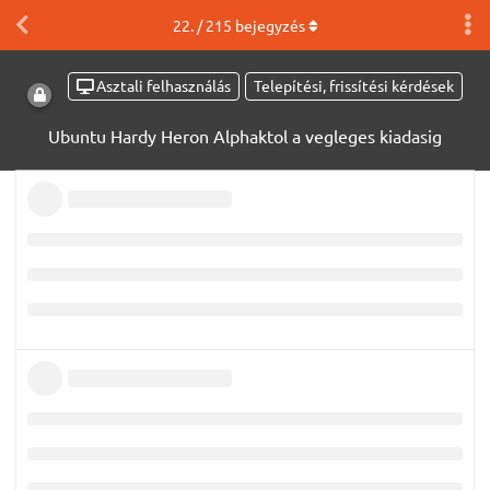
22
. /
215
bejegyzés
Asztali felhasználás
Telepítési, frissítési kérdések
Ubuntu Hardy Heron Alphaktol a vegleges kiadasig