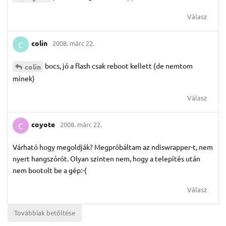
Válasz
colin
2008. márc 22.
C
bocs, jó a flash csak reboot kellett (de nemtom
colin
minek)
Válasz
coyote
2008. márc 22.
C
Várható hogy megoldják? Megpróbáltam az ndiswrapper-t, nem
nyert hangszórót. Olyan szinten nem, hogy a telepítés után
nem bootolt be a gép:-(
Válasz
Továbbiak betöltése