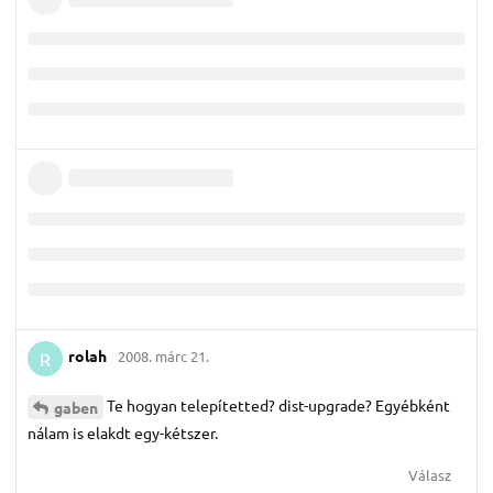
rolah
2008. márc 21.
R
Te hogyan telepítetted? dist-upgrade? Egyébként
gaben
nálam is elakdt egy-kétszer.
Válasz