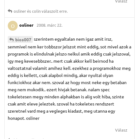
Válasz
osliner
és
colin
válaszolt erre.
osliner
2008. márc 22.
O
szerintem egyaltalan nem igaz amit irsz,
bios007
semmivel nem ker tobbszor jelszot mint eddig, sot mivel azok a
programok is elindulnak jelszo nelkul amik eddig csak jelszoval,
igy meg kevesebbszer.. mert csak akkor kell beirnod ha
valtoztatnal valamit amihez kell. ezekhez a programokhoz meg
eddig is kellett, csak alapbol mindig, akar nyultal olyan
funkciokhoz akar nem. szoval az hogy most neke egy betaban
meg nem mukodik.. ezert hivjak betanak. nalam spec
tokeletesen megy minden alphakban is alig volt hiba, szinte
csak amit eleve jeleztek. szoval ha tokeletes rendszert
szeretnel vard meg a vegleges kiadast, meg utanna egy
honapot. osliner
Válasz