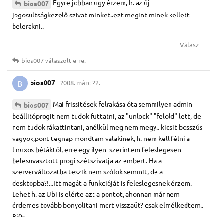
Egyre jobban ugy érzem, h. az új
bios007
jogosultságkezelő szivat minket..ezt megint minek kellett
belerakni..
Válasz
bios007
válaszolt erre.
bios007
2008. márc 22.
B
Mai frissitések felrakása óta semmilyen admin
bios007
beállitóprogit nem tudok futtatni, az "unlock" "felold" lett, de
nem tudok rákattintani, anélkül meg nem megy.. kicsit bosszús
vagyok,pont tegnap mondtam valakinek, h. nem kell félni a
linuxos bétáktól, erre egy ilyen -szerintem feleslegesen-
belesuvasztott progi szétszivatja az embert. Ha a
szerverváltozatba teszik nem szólok semmit, de a
desktopba?!...Itt magát a funkcióját is feleslegesnek érzem.
Lehet h. az Ubi is elérte azt a pontot, ahonnan már nem
érdemes tovább bonyolitani mert visszaüt? csak elmélkedtem..
Bi0s