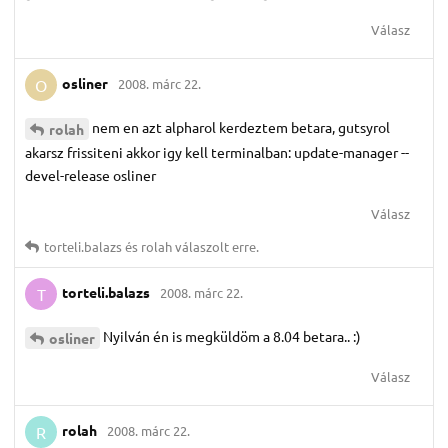
Válasz
osliner
2008. márc 22.
O
nem en azt alpharol kerdeztem betara, gutsyrol
rolah
akarsz frissiteni akkor igy kell terminalban: update-manager --
devel-release osliner
Válasz
torteli.​balazs
és
rolah
válaszolt erre.
torteli.​balazs
2008. márc 22.
T
Nyilván én is megküldöm a 8.04 betara.. :)
osliner
Válasz
rolah
2008. márc 22.
R