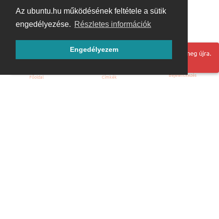
Az ubuntu.hu működésének feltétele a sütik
engedélyezése.
Részletes információk
Engedélyezem
Hoppá! Valami hiba történt. Frissítse az oldalt és próbálja meg újra.
Bejelentkezés
Főoldal
Címkék
Kezdőoldal
Blog
ÁSZF
Szabályzat
Kapcsolat
ubuntu.hu :: Magyar Ubuntu Közösség
© 2007 – 2026