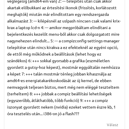
véglegesig (amd64-em van) 2: --- telepítés után csak akkor
akartak előbukkani az értesítési ikonok (frissítés, korlátozott
meghajtók) miután már elindítottam egy rendszergazda
alkalmazást 3: --- kilépésnél az uslpash nincsen csak valami krix-
krax a laptop lcd-n 4: --- amikor megpróbáltam elindítani a
bejelentkezés kezelőt menu-ből akkor csak dolgozgatott mire
nagynehezen elindult... 5: --- a compizconfig-settings-manager
telepítése után nincs kirakva a ez efekteknél az egyéni opció,
de ettől még működnek a beállítások (lehet hogy ez
szándékos) 6: +++ sokkal gyorsabb a grafika (eszméletlen
gyorslett a gutsy-hoz képest), mostmár eggyáltalán nemhúzza
a képet 7: +++ talán mostmár ténleg jobban kihasználja az
amd64-es energiatakarékoskodását az új kernel, de ebben
nemvagyok teljesen biztos, mert még nem eléggé teszteltem
(terheltem) 8: +++ jobbak a compiz beállítási lehetőségek
(egyszerűbb, átláthatóbb, több funkció) 9: +++ a compiz
iszonyat gyorslett nekem (nvidia) ezeket vettem észre kb, 1
óra tesztelés után... i386-on jó a flash???
Válasz