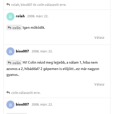
rolah
,
bios007
és
colin
válaszolt erre.
rolah
2008. márc 22.
R
Igen működik.
colin
Válasz
bios007
2008. márc 22.
B
Hi! Colin nézd meg lejjebb, a nálam 1, hiba nem
colin
azonos a 2, hibáddal? 2 gépemen is előjött...ez már nagyon
gyanus..
Válasz
colin
válaszolt erre.
bios007
2008. márc 22.
B