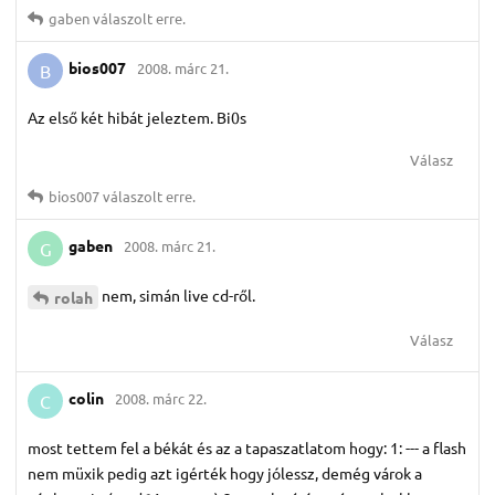
gaben
válaszolt erre.
bios007
2008. márc 21.
B
Az első két hibát jeleztem. Bi0s
Válasz
bios007
válaszolt erre.
gaben
2008. márc 21.
G
nem, simán live cd-ről.
rolah
Válasz
colin
2008. márc 22.
C
most tettem fel a békát és az a tapaszatlatom hogy: 1: --- a flash
nem müxik pedig azt igérték hogy jólessz, demég várok a