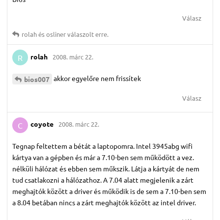
Válasz
rolah
és
osliner
válaszolt erre.
rolah
2008. márc 22.
R
akkor egyelőre nem frissítek
bios007
Válasz
coyote
2008. márc 22.
C
Tegnap feltettem a bétát a laptopomra. Intel 3945abg wifi
kártya van a gépben és már a 7.10-ben sem működött a vez.
nélküli hálózat és ebben sem műkszik. Látja a kártyát de nem
tud csatlakozni a hálózathoz. A 7.04 alatt megjelenik a zárt
meghajtók között a driver és működik is de sem a 7.10-ben sem
a 8.04 betában nincs a zárt meghajtók között az intel driver.