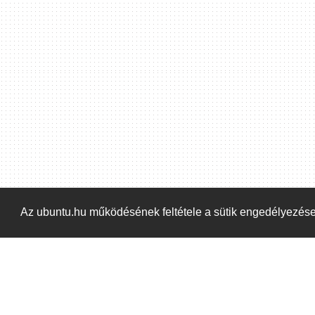
Hoppá! Valami hiba történt. Frissítse az oldalt és próbálja meg újra.
Az ubuntu.hu működésének feltétele a sütik engedélyezés