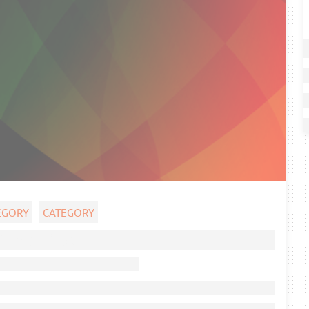
EGORY
CATEGORY
Ghost title