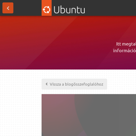
Itt megta
információ
Vissza a blogösszefoglalóhoz