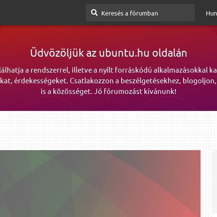
Hun
Üdvözöljük az ubuntu.hu oldalán
lálhatja a rendszerrel, illetve a nyílt forráskódú alkalmazásokkal k
kat, érdekességeket. Csatlakozzon a beszélgetésekhez, blogoljon,
is a közösséget. Jó fórumozást kívánunk!