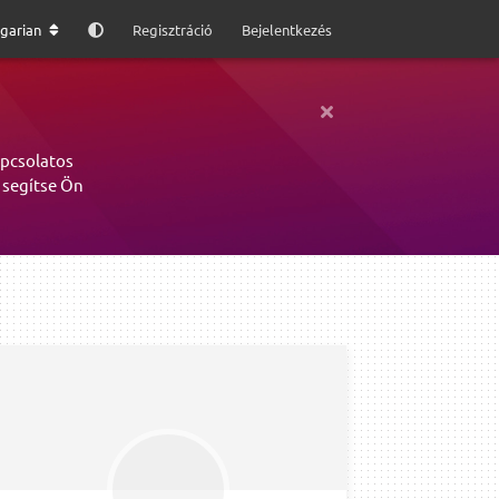
garian
Regisztráció
Bejelentkezés
apcsolatos
 segítse Ön