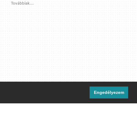
Továbbiak…
Engedélyezem
i csatornáink:
[M]
IRC
rtalma, ahol másként nem jelezzük,