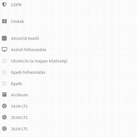
GDPR
Címkék
Abszolút kezdő
Asztali felhasználás
Ubuntu.hu (a magyar közösség)
Egyéb felhasználás
Egyéb
Archívum
24.04 LTS
20.04 LTS
26.04 LTS