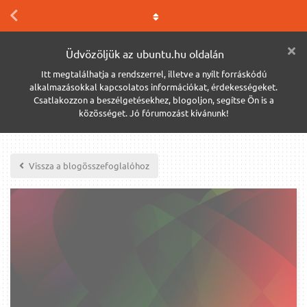
Üdvözöljük az ubuntu.hu oldalán
Itt megtalálhatja a rendszerrel, illetve a nyílt forráskódú
alkalmazásokkal kapcsolatos információkat, érdekességeket.
Csatlakozzon a beszélgetésekhez, blogoljon, segítse Ön is a
közösséget. Jó fórumozást kívánunk!
Vissza a blogösszefoglalóhoz