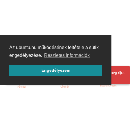
Az ubuntu.hu működésének feltétele a sütik
engedélyezése.
Részletes információk
Engedélyezem
Hoppá! Valami hiba történt. Frissítse az oldalt és próbálja meg újra.
Bejelentkezés
Főoldal
Címkék