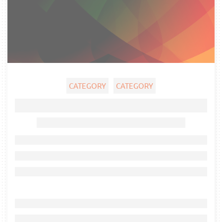
CATEGORY
CATEGORY
Ghost title