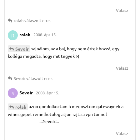
Válasz
rolah
válaszolt erre.
rolah
2008. ápr 15.
R
sajnálom, az a baj, hogy nem értek hozzá, egy
Sevoir
kolléga megadta, hogy mit tegyek :-(
Válasz
Sevoir
válaszolt erre.
Sevoir
2008. ápr 15.
S
azon gondolkoztam h megosztom gatewaynek a
rolah
wines gepet remelhetoleg atjon rajta a vpn tunnel
______________ ..::Sevoir::..
Válasz