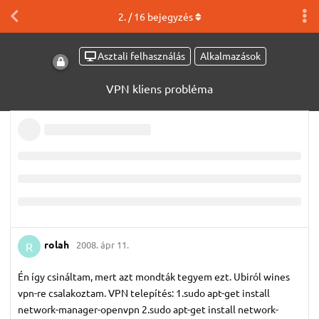
2
. /
16
bejegyzés
Asztali felhasználás
Alkalmazások
VPN kliens probléma
rolah
2008. ápr 11.
R
Én így csináltam, mert azt mondták tegyem ezt. Ubiról wines
vpn-re csalakoztam. VPN telepítés: 1.sudo apt-get install
network-manager-openvpn 2.sudo apt-get install network-