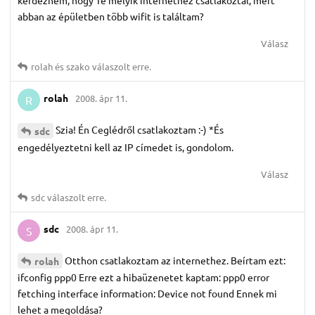
abban az épületben több wifit is találtam?
Válasz
rolah
és
szako
válaszolt erre.
rolah
2008. ápr 11.
R
Szia! Én Ceglédről csatlakoztam :-) *És
sdc
engedélyeztetni kell az IP címedet is, gondolom.
Válasz
sdc
válaszolt erre.
sdc
2008. ápr 11.
S
Otthon csatlakoztam az internethez. Beírtam ezt:
rolah
ifconfig ppp0 Erre ezt a hibaüzenetet kaptam: ppp0 error
fetching interface information: Device not found Ennek mi
lehet a megoldása?