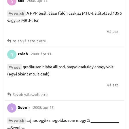
sdc
2008. ápr 11.
S
A PPP beállításai fülön csak az MTU-t állítottad 1396
rolah
vagy az MRU-t is?
Válasz
rolah
válaszolt erre.
rolah
2008. ápr 11.
R
grafikusan hiába állítod, hagyd csak úgy ahogy volt
sdc
(egyébként mtu-t csak)
Válasz
Sevoir
válaszolt erre.
Sevoir
2008. ápr 15.
S
sajnos egyik megoldas sem megy :S ______________
rolah
..::Sevoir::..