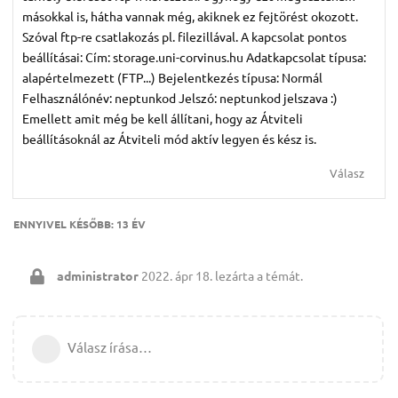
másokkal is, hátha vannak még, akiknek ez fejtörést okozott.
Szóval ftp-re csatlakozás pl. filezillával. A kapcsolat pontos
beállításai: Cím: storage.uni-corvinus.hu Adatkapcsolat típusa:
alapértelmezett (FTP...) Bejelentkezés típusa: Normál
Felhasználónév: neptunkod Jelszó: neptunkod jelszava :)
Emellett amit még be kell állítani, hogy az Átviteli
beállításoknál az Átviteli mód aktív legyen és kész is.
Válasz
ENNYIVEL KÉSŐBB:
13 ÉV
administrator
2022. ápr 18.
lezárta a témát.
Válasz írása…