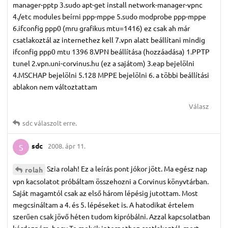
manager-pptp 3.sudo apt-get install network-manager-vpnc
4./etc modules beírni ppp-mppe 5.sudo modprobe ppp-mppe
6.ifconfig ppp0 (mru grafikus mtu=1416) ez csak ah már
csatlakoztál az internethez kell 7.vpn alatt beállítani mindig
ifconfig ppp0 mtu 1396 8.VPN beállítása (hozzáadása) 1.PPTP
tunel 2.vpn.uni-corvinus.hu (ez a sajátom) 3.eap bejelölni
4.MSCHAP bejelölni 5.128 MPPE bejelölni 6. a többi beállítási
ablakon nem változtattam
Válasz
sdc
válaszolt erre.
sdc
2008. ápr 11.
S
Szia rolah! Ez a leírás pont jókor jött. Ma egész nap
rolah
vpn kacsolatot próbáltam összehozni a Corvinus könyvtárban.
Saját magamtól csak az első három lépésig jutottam. Most
megcsináltam a 4. és 5. lépéseket is. A hatodikat értelem
szerűen csak jövő héten tudom kipróbálni. Azzal kapcsolatban
kérdezném, hogy Te melyik internethez csatlakoztál, mert