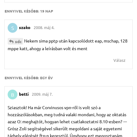
ENNYIVEL KÉSŐBB:
19 NAP
szako
2008. máj 4.
S
Nekem sima pptp után kapcsolódott eap, mschap, 128
sdc
mppe katt, ahogy a leírásban volt és ment
Válasz
ENNYIVEL KÉSŐBB:
EGY ÉV
betti
2009. máj 7.
B
Sziasztok! Ha már Corvinusos vpn-ről is volt szó a
hozzászólásokban, meg tudná valaki mondani, hogy az oktatás
azaz O: meghajtót, hogyan lehet csatlakoztatni 8.10-esben? ---
Grósz Zoli segítségével sikerült megoldani a saját egyetemi
tárhely elérését ftp-n keresztül. Úgyhogy ezt megosztanám