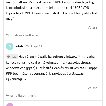
megcsináltam. Most ezt kaptam: VPN kapcsolódási hiba Egy
kapcsolódási hiba miatt nem lehet elindítani "BCE" VPN
kapcsolatot. VPN Connection failed Ezt a részt hogy oldottad
meg?
Válasz
rolah
válaszolt erre.
rolah
2008. ápr 11.
R
Hát nálam műkszik, ha beírom a jelszót. Mintha újra
sdc
kellett volna indítani emlékeim szerint. Kapcsolat típusa:
windows vpn (pptp) Hitelesítés: eap és ms Titkosítás 18 mppe
PPP beállításai: egyenrangú, kizárólagos útválasztás:
egyenrangú...
Válasz
sdc
válaszolt erre.