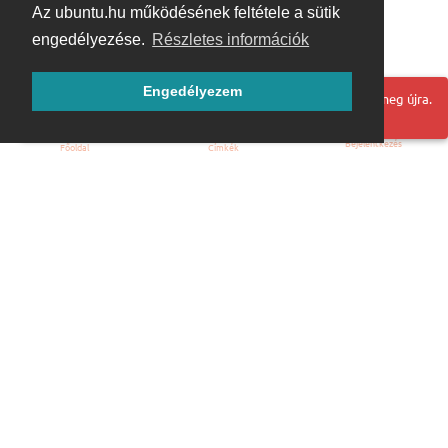
Az ubuntu.hu működésének feltétele a sütik
engedélyezése.
Részletes információk
Engedélyezem
Hoppá! Valami hiba történt. Frissítse az oldalt és próbálja meg újra.
Bejelentkezés
Főoldal
Címkék
Kezdőoldal
Blog
ÁSZF
Szabályzat
Kapcsolat
ubuntu.hu :: Magyar Ubuntu Közösség
© 2007 – 2026