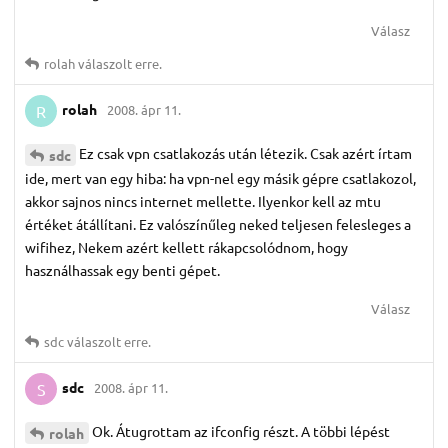
Válasz
rolah
válaszolt erre.
rolah
2008. ápr 11.
R
Ez csak vpn csatlakozás után létezik. Csak azért írtam
sdc
ide, mert van egy hiba: ha vpn-nel egy másik gépre csatlakozol,
akkor sajnos nincs internet mellette. Ilyenkor kell az mtu
értéket átállítani. Ez valószínűleg neked teljesen felesleges a
wifihez, Nekem azért kellett rákapcsolódnom, hogy
használhassak egy benti gépet.
Válasz
sdc
válaszolt erre.
sdc
2008. ápr 11.
S
Ok. Átugrottam az ifconfig részt. A többi lépést
rolah