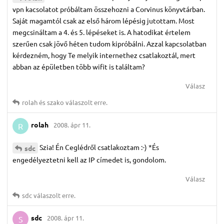
vpn kacsolatot próbáltam összehozni a Corvinus könyvtárban.
Saját magamtól csak az első három lépésig jutottam. Most
megcsináltam a 4. és 5. lépéseket is. A hatodikat értelem
szerűen csak jövő héten tudom kipróbálni. Azzal kapcsolatban
kérdezném, hogy Te melyik internethez csatlakoztál, mert
abban az épületben több wifit is találtam?
Válasz
rolah
és
szako
válaszolt erre.
rolah
2008. ápr 11.
R
Szia! Én Ceglédről csatlakoztam :-) *És
sdc
engedélyeztetni kell az IP címedet is, gondolom.
Válasz
sdc
válaszolt erre.
sdc
2008. ápr 11.
S