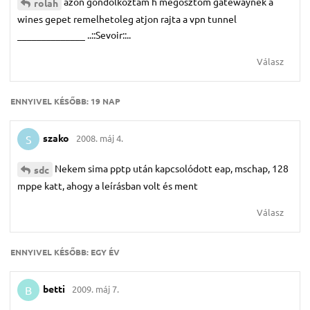
azon gondolkoztam h megosztom gatewaynek a
rolah
wines gepet remelhetoleg atjon rajta a vpn tunnel
______________ ..::Sevoir::..
Válasz
ENNYIVEL KÉSŐBB:
19 NAP
szako
2008. máj 4.
S
Nekem sima pptp után kapcsolódott eap, mschap, 128
sdc
mppe katt, ahogy a leírásban volt és ment
Válasz
ENNYIVEL KÉSŐBB:
EGY ÉV
betti
2009. máj 7.
B