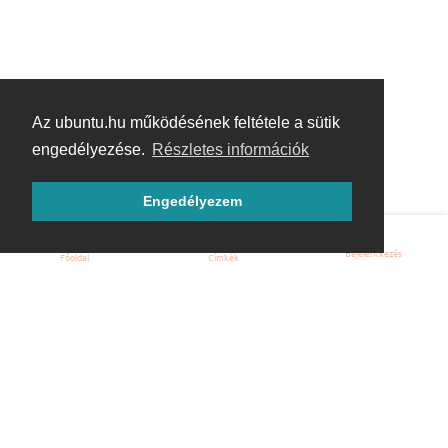
Az ubuntu.hu működésének feltétele a sütik
engedélyezése.
Részletes információk
Engedélyezem
Bejelentkezés
Főoldal
Címkék