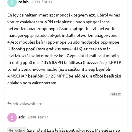
rolah
2008. ápr 11.
R
Én így csináltam, mert azt mondták tegyem ezt. Ubiról wines
vpn-re csalakoztam. VPN telepítés: 1.sudo apt-get install
network-manager-openvpn 2.sudo apt-get install network-
manager-pptp 3.sudo apt-get install network-manager-vpnc
4./etc modules beírni ppp-mppe 5.sudo modprobe ppp-mppe
6.ifconfig ppp0 (mru grafikus mtu=1416) ez csak ah már
csatlakoztál az internethez kell 7.vpn alatt beállítani mindig
ifconfig ppp0 mtu 1396 8.VPN beállítása (hozzáadása) 1.PPTP
tunel 2.vpn.uni-corvinus.hu (ez a sajátom) 3.eap bejelölni
4.MSCHAP bejelölni 5.128 MPPE bejelölni 6. a többi beállítási
ablakon nem változtattam
Válasz
sdc
válaszolt erre.
sdc
2008. ápr 11.
S
Szia rolah! Ez a leírás pont jókor jött. Ma egész nap
rolah