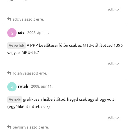
Válasz
sdc
válaszolt erre.
sdc
2008. ápr 11.
S
A PPP beállításai fülön csak az MTU-t állítottad 1396
rolah
vagy az MRU-t is?
Válasz
rolah
válaszolt erre.
rolah
2008. ápr 11.
R
grafikusan hiába állítod, hagyd csak úgy ahogy volt
sdc
(egyébként mtu-t csak)
Válasz
Sevoir
válaszolt erre.