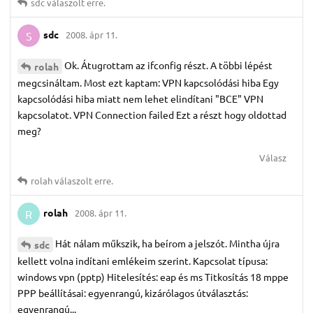
sdc
válaszolt erre.
sdc
2008. ápr 11.
S
Ok. Átugrottam az ifconfig részt. A többi lépést
rolah
megcsináltam. Most ezt kaptam: VPN kapcsolódási hiba Egy
kapcsolódási hiba miatt nem lehet elindítani "BCE" VPN
kapcsolatot. VPN Connection failed Ezt a részt hogy oldottad
meg?
Válasz
rolah
válaszolt erre.
rolah
2008. ápr 11.
R
Hát nálam műkszik, ha beírom a jelszót. Mintha újra
sdc
kellett volna indítani emlékeim szerint. Kapcsolat típusa:
windows vpn (pptp) Hitelesítés: eap és ms Titkosítás 18 mppe
PPP beállításai: egyenrangú, kizárólagos útválasztás:
egyenrangú...