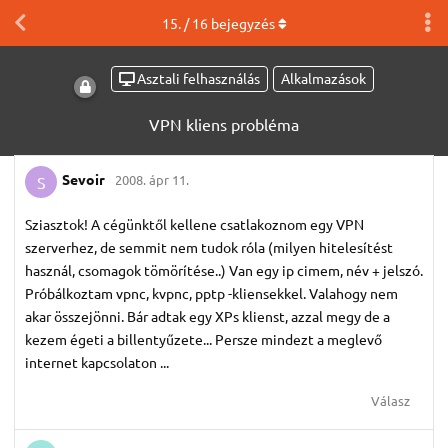
15
. /
16
bejegyzés
Asztali felhasználás
Alkalmazások
VPN kliens probléma
Sevoir
2008. ápr 11.
S
Sziasztok! A cégünktől kellene csatlakoznom egy VPN
szerverhez, de semmit nem tudok róla (milyen hitelesítést
használ, csomagok tömörítése..) Van egy ip cimem, név + jelszó.
Próbálkoztam vpnc, kvpnc, pptp -kliensekkel. Valahogy nem
akar összejönni. Bár adtak egy XPs klienst, azzal megy de a
kezem égeti a billentyűzete... Persze mindezt a meglevő
internet kapcsolaton ...
Válasz