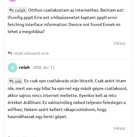
Otthon csatlakoztam az internethez. Beírtam ezt:
rolah
ifconfig ppp0 Erre ezt a hibaüzenetet kaptam: ppp0 error
fetching interface information: Device not found Ennek mi
lehet a megoldása?
Válasz
rolah
válaszolt erre.
rolah
2008. ápr 11.
R
Ez csak vpn csatlakozás után létezik. Csak azért írtam
sdc
ide, mert van egy hiba: ha vpn-nel egy másik gépre csatlakozol,
akkor sajnos nincs internet mellette. Ilyenkor kell az mtu
értéket átállítani. Ez valószínűleg neked teljesen felesleges a
wifihez, Nekem azért kellett rákapcsolódnom, hogy
használhassak egy benti gépet.
Válasz