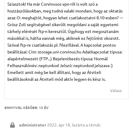
Sziasztok! Ha már Corvinusos vpn-ről is volt szó a
hozzászólásokban, meg tudná valaki mondani, hogy az oktatás
azaz O: meghajtót, hogyan lehet csatlakoztatni 8.10-esben? ---
Grósz Zoli segítségével sikerült megoldani a saját egyetemi
tárhely elérését ftp-n keresztül. Úgyhogy ezt megosztanám
másokkal is, hátha vannak még, akiknek ez fejtörést okozott.
Szóval ftp-re csatlakozás pl. filezillával. A kapcsolat pontos
beállításai: Cím: storage.uni-corvinus.hu Adatkapcsolat típusa:
alapértelmezett (FTP...) Bejelentkezés típusa: Normál
Felhasználónév: neptunkod Jelszó: neptunkod jelszava :)
Emellett amit még be kell állítani, hogy az Átviteli
beállításoknál az Átviteli mód aktív legyen és kész is.
Válasz
ENNYIVEL KÉSŐBB:
13 ÉV
administrator
2022. ápr 18.
lezárta a témát.